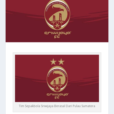
Tim Sepakbola Sriwijaya Berasal Dari Pulau Sumatera