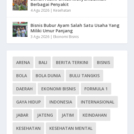
Berbagai Penyakit
4 Agu 2026
|
Kesehatan
Bisnis Bubur Ayam Salah Satu Usaha Yang
Miliki Umur Panjang
3 Agu 2026
|
Ekonomi Bisnis
ARENA
BALI
BERITA TERKINI
BISNIS
BOLA
BOLA DUNIA
BULU TANGKIS
DAERAH
EKONOMI BISNIS
FORMULA 1
GAYA HIDUP
INDONESIA
INTERNASIONAL
JABAR
JATENG
JATIM
KEINDAHAN
KESEHATAN
KESEHATAN MENTAL