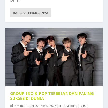
Demi...
BACA SELENGKAPNYA
GROUP EXO K-POP TERBESAR DAN PALING
SUKSES DI DUNIA
oleh
mimin1 penulis
|
Mei 5, 2026
|
Internasional
|
0
|