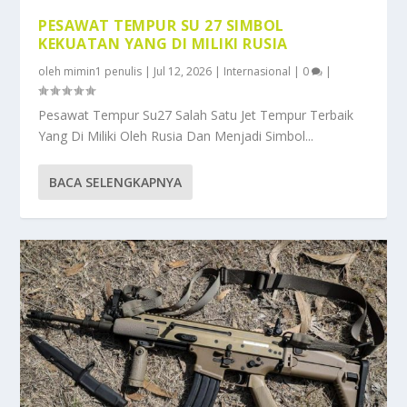
PESAWAT TEMPUR SU 27 SIMBOL
KEKUATAN YANG DI MILIKI RUSIA
oleh
mimin1 penulis
|
Jul 12, 2026
|
Internasional
|
0
|
Pesawat Tempur Su27 Salah Satu Jet Tempur Terbaik
Yang Di Miliki Oleh Rusia Dan Menjadi Simbol...
BACA SELENGKAPNYA