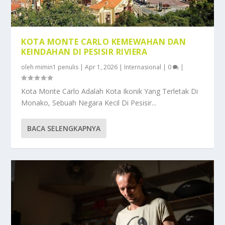
KOTA MONTE CARLO KEMEWAHAN DAN
KEINDAHAN DI PESISIR RIVIERA
oleh
mimin1 penulis
|
Apr 1, 2026
|
Internasional
|
0
|
Kota Monte Carlo Adalah Kota Ikonik Yang Terletak Di
Monako, Sebuah Negara Kecil Di Pesisir...
BACA SELENGKAPNYA