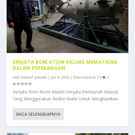
SENJATA BOM ATOM PALING MEMATIKAN
DALAM PEPERANGAN
oleh
mimin1 penulis
|
Jun 9, 2026
|
Internasional
|
0
|
Senjata Bom Atom Adalah Senjata Pemusnah Massal
Yang Menggunakan Reaksi Nuklir Untuk Menghasilkan...
BACA SELENGKAPNYA