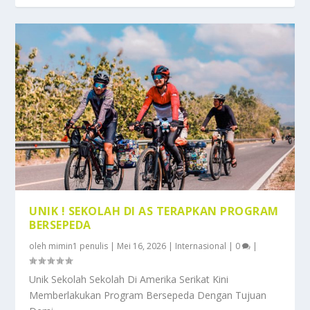
UNIK ! SEKOLAH DI AS TERAPKAN PROGRAM
BERSEPEDA
oleh
mimin1 penulis
|
Mei 16, 2026
|
Internasional
|
0
|
Unik Sekolah Sekolah Di Amerika Serikat Kini
Memberlakukan Program Bersepeda Dengan Tujuan