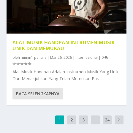
ALAT MUSIK HANDPAN INTRUMEN MUSIK
UNIK DAN MEMUKAU
oleh
mimin1 penulis
|
Mar 26, 2026
|
Internasional
|
0
|
Alat Musik Handpan Adalah Instrumen Musik Yang Unik
Dan Menakjubkan Yang Telah Memukau Para...
BACA SELENGKAPNYA
1
2
3
...
24