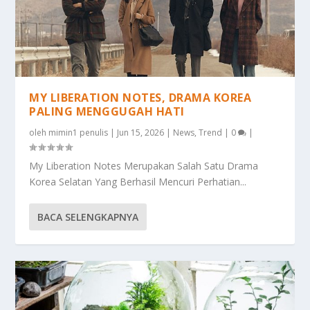
MY LIBERATION NOTES, DRAMA KOREA
PALING MENGGUGAH HATI
oleh
mimin1 penulis
|
Jun 15, 2026
|
News
,
Trend
|
0
|
My Liberation Notes Merupakan Salah Satu Drama
Korea Selatan Yang Berhasil Mencuri Perhatian...
BACA SELENGKAPNYA