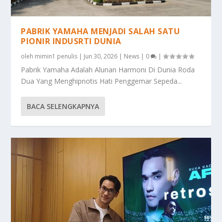
PABRIK YAMAHA MENJADI SALAH SATU
PIONIR INDUSRTI DUNIA
oleh
mimin1 penulis
|
Jun 30, 2026
|
News
|
0
|
Pabrik Yamaha Adalah Alunan Harmoni Di Dunia Roda
Dua Yang Menghipnotis Hati Penggemar Sepeda...
BACA SELENGKAPNYA