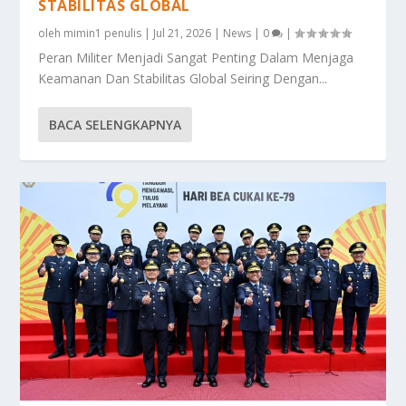
STABILITAS GLOBAL
oleh
mimin1 penulis
|
Jul 21, 2026
|
News
|
0
|
Peran Militer Menjadi Sangat Penting Dalam Menjaga
Keamanan Dan Stabilitas Global Seiring Dengan...
BACA SELENGKAPNYA