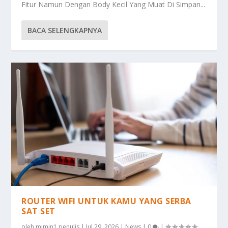
Fitur Namun Dengan Body Kecil Yang Muat Di Simpan...
BACA SELENGKAPNYA
ROUTER WIFI UNTUK KAMU YANG SERBA
SAT SET
oleh
mimin1 penulis
|
Jul 29, 2026
|
News
|
0
|