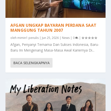
AFGAN UNGKAP BAYARAN PERDANA SAAT
MANGGUNG TAHUN 2007
oleh
mimin1 penulis
|
Jun 25, 2026
|
News
|
0
|
Afgan, Penyanyi Ternama Dan Sukses Indonesia, Baru-
Baru Ini Mengenang Masa-Masa Awal Kariernya Di...
BACA SELENGKAPNYA