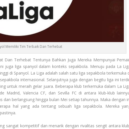
yol Memiliki Tim Terbaik Dan Terhebat
uat Dan Terhebat Tentunya Bahkan Juga Mereka Mempunyai Pemai
ini juga liga spanyol dalam konteks sepakbola. Menuju pada La Lig
nggi di Spanyol. La Liga adalah salah satu liga sepakbola terkemuka d
akbola internasional. Selanjutnya juga dengan begitu liga ini terdir
aing untuk meraih gelar juara. Beberapa klub terkemuka dalam La Lig
e Madrid, Valencia CF, dan Sevilla FC di antara klub-klub lainnya
us dan berlangsung hingga bulan Mei setiap tahunnya. Maka dengan in
erapa hal yang ada tentang sebuah liga sepakbola. Mereka yan
pastinya.
ng sangat kompetitif dan menarik dengan rivalitas sengit antara klub