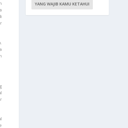
n
YANG WAJIB KAMU KETAHUI
a
i
r
.
a
n
g
l
r
l
e