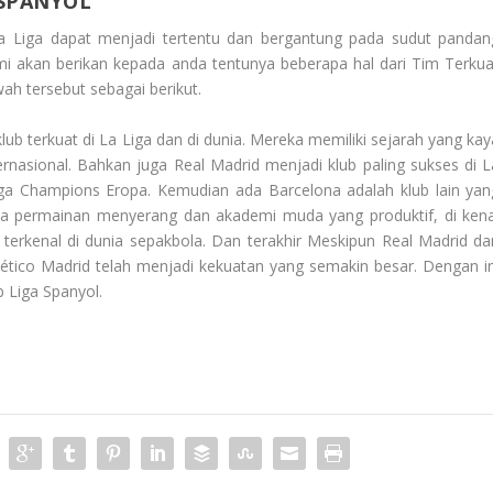
 SPANYOL
a Liga dapat menjadi tertentu dan bergantung pada sudut pandan
i akan berikan kepada anda tentunya beberapa hal dari
Tim Terkua
awah tersebut sebagai berikut.
lub terkuat di La Liga dan di dunia. Mereka memiliki sejarah yang kay
rnasional. Bahkan juga Real Madrid menjadi klub paling sukses di L
Liga Champions Eropa. Kemudian ada Barcelona adalah klub lain yan
ya permainan menyerang dan akademi muda yang produktif, di kena
g terkenal di dunia sepakbola. Dan terakhir Meskipun Real Madrid da
lético Madrid telah menjadi kekuatan yang semakin besar. Dengan in
b Liga Spanyol
.