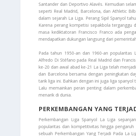
Santander dan Deportivo Alavés. Kemudian selam
seperti Real Madrid, Barcelona, dan Athletic Bi
dalam sejarah La Liga. Perang Sipil Spanyol tah
Karena perang kompetisi sepakbola terganggu d
masa kediktatoran Francisco Franco ada pengar
mendapatkan dukungan langsung dari pemerintah s
Pada tahun 1950-an dan 1960-an popularitas L
Alfredo Di Stéfano pada Real Madrid dan Francisc
ke-20 dan awal abad ke-21 La Liga telah menjadi 
dan Barcelona bersama dengan peningkatan daya
tarik liga ini. Bahkan dengan ini juga liga span
Lalu memainkan peran penting dalam perkemban
menarik di dunia.
PERKEMBANGAN YANG TERJADI
Perkembangan Liga Spanyol La Liga sepanjan
popularitas dan kompetitivitas hingga pengaruh
sebuah
Perkembangan Yang Terjadi Pada La Li