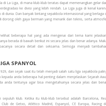
da di La Liga, di mana klub-klub teratas dapat memenangkan gelar da
erdegradasi ke divisi yang lebih rendah. La Liga juga di kenal karen
di dunia. Dan banyak bintang sepakbola internasional yang berlaga d
ga di dorong oleh gaya bermain yang menarik dan teknis, serta atmosfe
melihat beberapa hal yang ada mengenai dari tema kami jelaskan
nya berada di bawah berikut ini secara jelas dan benar adanya. Mak
mbacanya secara detail dan seksama. Semoga menjadi tambaha
LIGA SPANYOL
929, dan sejak saat itu telah menjadi salah satu liga sepakbola palin
kan kepada anda beberapa hal penting dalam menjelaskan
Sejarah Awa
ada anda tentunya agar bisa mengetahuinya secara jelas dan bena
 sepuluh klub. Ketika itu klub-klub tersebut adalah Barcelona, Rea
s Club de Getxo, Atlético Madrid, Espanyol, CE Europa, Racing d