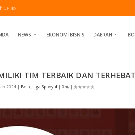
 GR IIIx
NDA
NEWS
EKONOMI BISNIS
DAERAH
BO
ILIKI TIM TERBAIK DAN TERHEBA
Jan 2024
|
Bola
,
Liga Spanyol
|
0
|