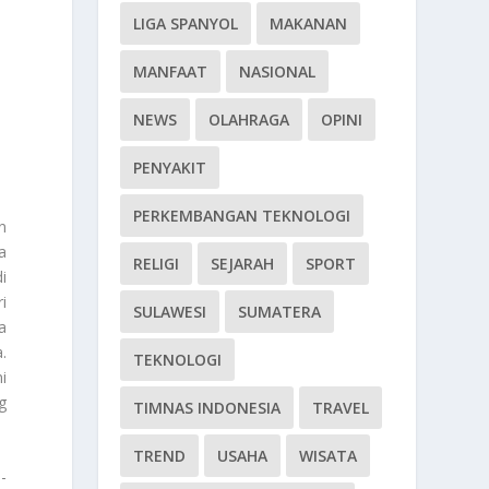
LIGA SPANYOL
MAKANAN
MANFAAT
NASIONAL
NEWS
OLAHRAGA
OPINI
PENYAKIT
PERKEMBANGAN TEKNOLOGI
n
a
RELIGI
SEJARAH
SPORT
i
i
SULAWESI
SUMATERA
a
.
TEKNOLOGI
i
g
TIMNAS INDONESIA
TRAVEL
TREND
USAHA
WISATA
-