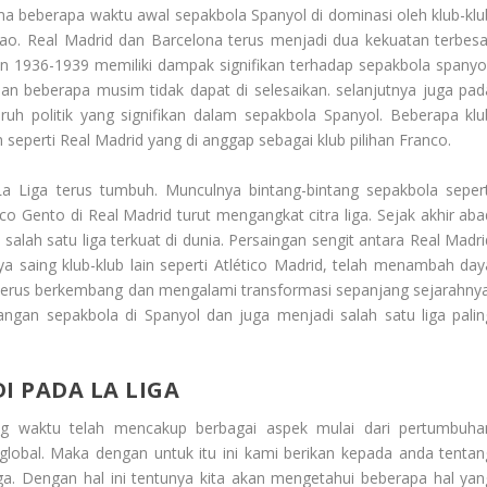
a beberapa waktu awal sepakbola Spanyol di dominasi oleh klub-klu
lbao. Real Madrid dan Barcelona terus menjadi dua kekuatan terbesa
un 1936-1939 memiliki dampak signifikan terhadap sepakbola spanyol
an beberapa musim tidak dapat di selesaikan. selanjutnya juga pad
uh politik yang signifikan dalam sepakbola Spanyol. Beberapa klu
eperti Real Madrid yang di anggap sebagai klub pilihan Franco.
a Liga terus tumbuh. Munculnya bintang-bintang sepakbola sepert
o Gento di Real Madrid turut mengangkat citra liga. Sejak akhir aba
salah satu liga terkuat di dunia. Persaingan sengit antara Real Madri
 saing klub-klub lain seperti Atlético Madrid, telah menambah day
yol terus berkembang dan mengalami transformasi sepanjang sejarahnya
gan sepakbola di Spanyol dan juga menjadi salah satu liga palin
 PADA LA LIGA
g waktu telah mencakup berbagai aspek mulai dari pertumbuha
 global. Maka dengan untuk itu ini kami berikan kepada anda tentan
ga
. Dengan hal ini tentunya kita akan mengetahui beberapa hal yan