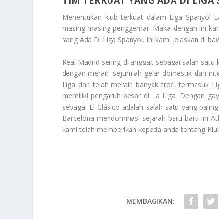
TIM TERKUAT YANG ADA DI LIGA
Menentukan klub terkuat dalam Liga Spanyol L
masing-masing penggemar. Maka dengan ini kam
Yang Ada Di Liga Spanyol
. Ini kami jelaskan di b
Real Madrid sering di anggap sebagai salah satu k
dengan meraih sejumlah gelar domestik dan inte
Liga dan telah meraih banyak trofi, termasuk 
memiliki pengaruh besar di La Liga. Dengan ga
sebagai El Clásico adalah salah satu yang palin
Barcelona mendominasi sejarah baru-baru ini At
kami telah memberikan kepada anda tentang
Klu
MEMBAGIKAN: