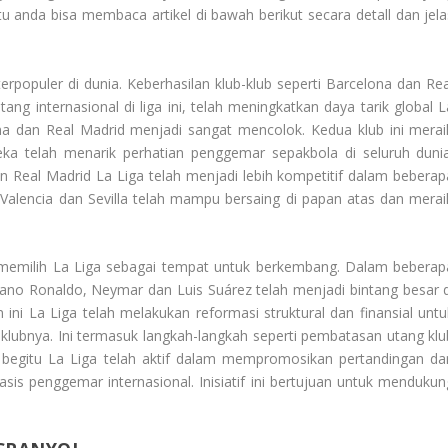
u anda bisa membaca artikel di bawah berikut secara detall dan jela
terpopuler di dunia. Keberhasilan klub-klub seperti Barcelona dan Rea
g internasional di liga ini, telah meningkatkan daya tarik global L
ona dan Real Madrid menjadi sangat mencolok. Kedua klub ini merai
reka telah menarik perhatian penggemar sepakbola di seluruh dunia
 Real Madrid La Liga telah menjadi lebih kompetitif dalam beberap
d, Valencia dan Sevilla telah mampu bersaing di papan atas dan merai
g memilih La Liga sebagai tempat untuk berkembang. Dalam beberap
tiano Ronaldo, Neymar dan Luis Suárez telah menjadi bintang besar d
ini La Liga telah melakukan reformasi struktural dan finansial untu
klubnya. Ini termasuk langkah-langkah seperti pembatasan utang klu
begitu La Liga telah aktif dalam mempromosikan pertandingan da
sis penggemar internasional. Inisiatif ini bertujuan untuk mendukun