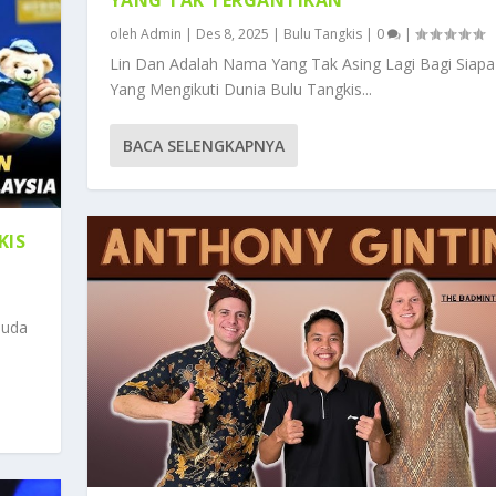
oleh
Admin
|
Des 8, 2025
|
Bulu Tangkis
|
0
|
Lin Dan Adalah Nama Yang Tak Asing Lagi Bagi Siapa
Yang Mengikuti Dunia Bulu Tangkis...
BACA SELENGKAPNYA
KIS
Muda