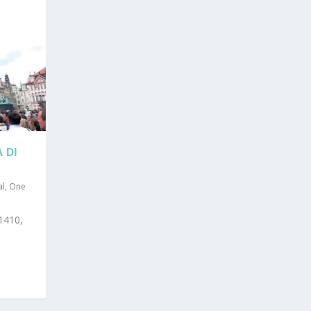
 DI
al
,
One
1410,