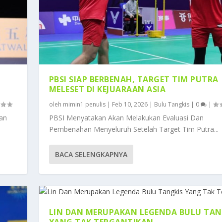
PBSI SIAP BERBENAH, TARGET TIM PUTRA
MELESET DI KEJUARAAN ASIA
oleh
mimin1 penulis
|
Feb 10, 2026
|
Bulu Tangkis
|
0
|
pan
PBSI Menyatakan Akan Melakukan Evaluasi Dan
Pembenahan Menyeluruh Setelah Target Tim Putra...
UTRA MELESET DI KE...
U TANGKIS TUNGGAL PUT...
 TANGKIS YANG TAK TE...
MOTIVASI DENGAN CAR...
K PEJUANG BULUTANGK...
BACA SELENGKAPNYA
LIN DAN MERUPAKAN LEGENDA BULU TAN
YANG TAK TERGANTIKAN