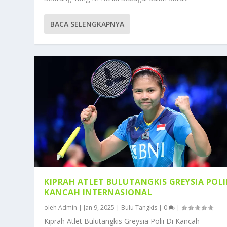
BACA SELENGKAPNYA
KIPRAH ATLET BULUTANGKIS GREYSIA POLII
KANCAH INTERNASIONAL
oleh
Admin
|
Jan 9, 2025
|
Bulu Tangkis
|
0
|
Kiprah Atlet Bulutangkis Greysia Polii Di Kancah