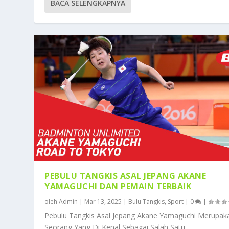
BACA SELENGKAPNYA
PEBULU TANGKIS ASAL JEPANG AKANE
YAMAGUCHI DAN PEMAIN TERBAIK
oleh
Admin
|
Mar 13, 2025
|
Bulu Tangkis
,
Sport
|
0
|
Pebulu Tangkis Asal Jepang Akane Yamaguchi Merupak
Seorang Yang Di Kenal Sebagai Salah Satu...