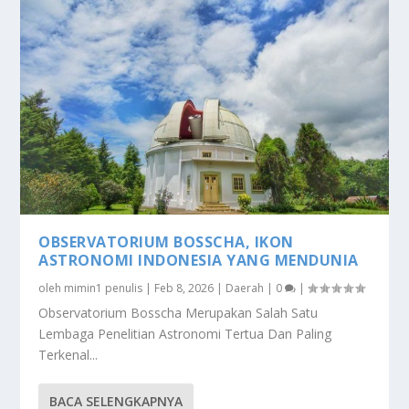
OBSERVATORIUM BOSSCHA, IKON
ASTRONOMI INDONESIA YANG MENDUNIA
oleh
mimin1 penulis
|
Feb 8, 2026
|
Daerah
|
0
|
Observatorium Bosscha Merupakan Salah Satu
Lembaga Penelitian Astronomi Tertua Dan Paling
Terkenal...
BACA SELENGKAPNYA