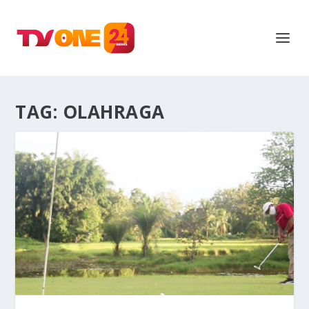
TAG:
OLAHRAGA