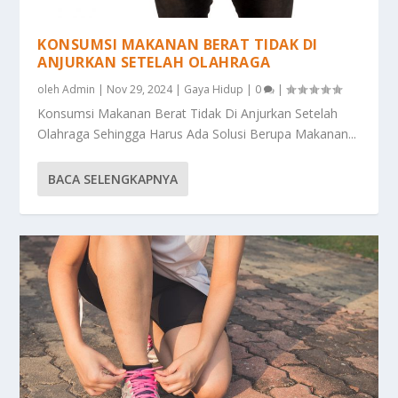
KONSUMSI MAKANAN BERAT TIDAK DI
ANJURKAN SETELAH OLAHRAGA
oleh
Admin
|
Nov 29, 2024
|
Gaya Hidup
|
0
|
Konsumsi Makanan Berat Tidak Di Anjurkan Setelah
Olahraga Sehingga Harus Ada Solusi Berupa Makanan...
BACA SELENGKAPNYA