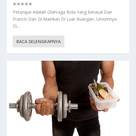
Petanque Adalah Olahraga Bola Yang Berasal Dari
Prancis Dan Di Mainkan Di Luar Ruangan, Umumnya
Di...
BACA SELENGKAPNYA