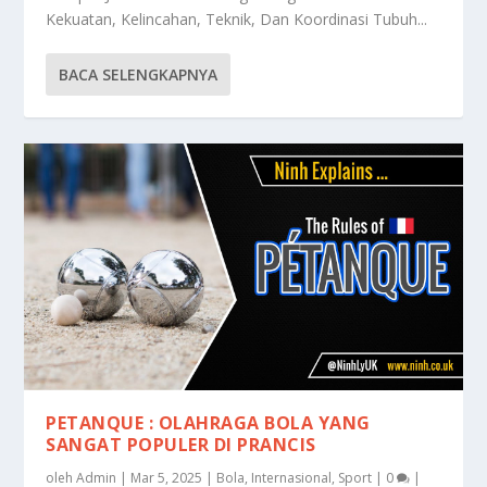
Kekuatan, Kelincahan, Teknik, Dan Koordinasi Tubuh...
BACA SELENGKAPNYA
PETANQUE : OLAHRAGA BOLA YANG
SANGAT POPULER DI PRANCIS
oleh
Admin
|
Mar 5, 2025
|
Bola
,
Internasional
,
Sport
|
0
|