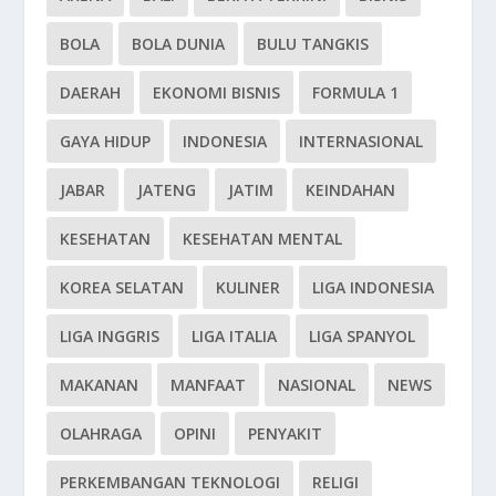
BOLA
BOLA DUNIA
BULU TANGKIS
DAERAH
EKONOMI BISNIS
FORMULA 1
GAYA HIDUP
INDONESIA
INTERNASIONAL
JABAR
JATENG
JATIM
KEINDAHAN
KESEHATAN
KESEHATAN MENTAL
KOREA SELATAN
KULINER
LIGA INDONESIA
LIGA INGGRIS
LIGA ITALIA
LIGA SPANYOL
MAKANAN
MANFAAT
NASIONAL
NEWS
OLAHRAGA
OPINI
PENYAKIT
PERKEMBANGAN TEKNOLOGI
RELIGI