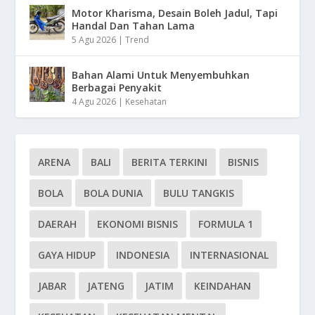
Motor Kharisma, Desain Boleh Jadul, Tapi
Handal Dan Tahan Lama
5 Agu 2026
|
Trend
Bahan Alami Untuk Menyembuhkan
Berbagai Penyakit
4 Agu 2026
|
Kesehatan
ARENA
BALI
BERITA TERKINI
BISNIS
BOLA
BOLA DUNIA
BULU TANGKIS
DAERAH
EKONOMI BISNIS
FORMULA 1
GAYA HIDUP
INDONESIA
INTERNASIONAL
JABAR
JATENG
JATIM
KEINDAHAN