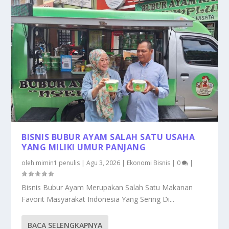
BISNIS BUBUR AYAM SALAH SATU USAHA
YANG MILIKI UMUR PANJANG
oleh
mimin1 penulis
|
Agu 3, 2026
|
Ekonomi Bisnis
|
0
|
Bisnis Bubur Ayam Merupakan Salah Satu Makanan
Favorit Masyarakat Indonesia Yang Sering Di...
BACA SELENGKAPNYA