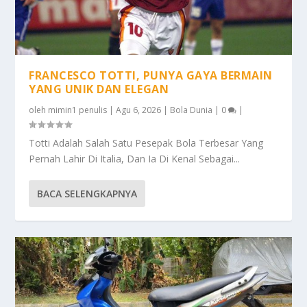
FRANCESCO TOTTI, PUNYA GAYA BERMAIN
YANG UNIK DAN ELEGAN
oleh
mimin1 penulis
|
Agu 6, 2026
|
Bola Dunia
|
0
|
Totti Adalah Salah Satu Pesepak Bola Terbesar Yang
Pernah Lahir Di Italia, Dan Ia Di Kenal Sebagai...
BACA SELENGKAPNYA