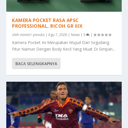
KAMERA POCKET RASA APSC
PROFESSIONAL, RICOH GR IIIX
oleh
mimin1 penulis
|
Agu 7, 2026
|
News
|
0
|
Kamera Pocket Ini Merupakan Wujud Dari Segudang
Fitur Namun Dengan Body Kecil Yang Muat Di Simpan...
BACA SELENGKAPNYA