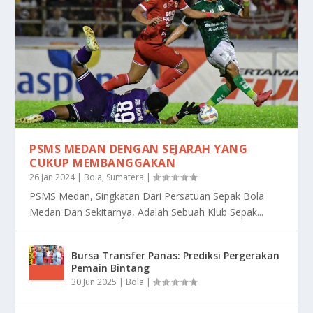
PSMS MEDAN DENGAN SEJARAH YANG
CUKUP MEMBANGGAKAN
26 Jan 2024
|
Bola
,
Sumatera
|
PSMS Medan, Singkatan Dari Persatuan Sepak Bola
Medan Dan Sekitarnya, Adalah Sebuah Klub Sepak...
Bursa Transfer Panas: Prediksi Pergerakan
Pemain Bintang
30 Jun 2025
|
Bola
|