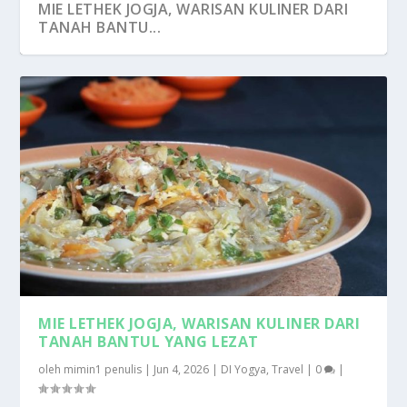
MIE LETHEK JOGJA, WARISAN KULINER DARI
TANAH BANTU...
MAYORITAS MASYARAKAT LOKAL LEBIH
PANTAI DRINI, KEINDAHAN TERSEMBUNYI DI
PESAWAT DENGAN RANJANG SUSUN KELAS
DESTINASI LABUAN BAJO SURGA
JABAL HARAZ DESTINASI KEAJAIBAN ALAM
SUKA TRAVELING MA...
SELATAN YOG...
EKONOMI, BISA T...
TERSEMBUNYI DI NUSA TE...
DAN BUDAYA DI...
MIE LETHEK JOGJA, WARISAN KULINER DARI
TANAH BANTUL YANG LEZAT
oleh
mimin1 penulis
|
Jun 4, 2026
|
DI Yogya
,
Travel
|
0
|