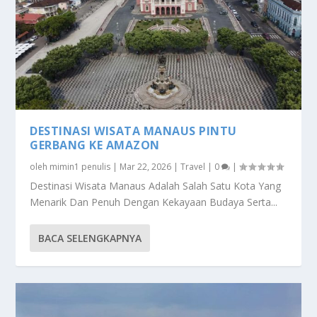
DESTINASI WISATA MANAUS PINTU
GERBANG KE AMAZON
oleh
mimin1 penulis
|
Mar 22, 2026
|
Travel
|
0
|
Destinasi Wisata Manaus Adalah Salah Satu Kota Yang
Menarik Dan Penuh Dengan Kekayaan Budaya Serta...
BACA SELENGKAPNYA