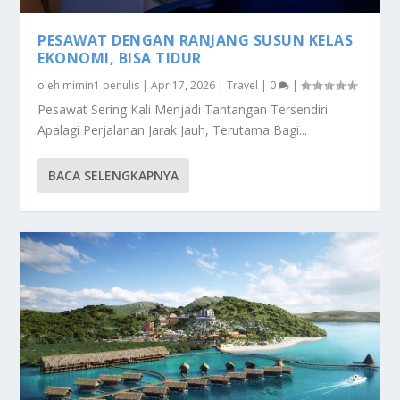
PESAWAT DENGAN RANJANG SUSUN KELAS
EKONOMI, BISA TIDUR
oleh
mimin1 penulis
|
Apr 17, 2026
|
Travel
|
0
|
Pesawat Sering Kali Menjadi Tantangan Tersendiri
Apalagi Perjalanan Jarak Jauh, Terutama Bagi...
BACA SELENGKAPNYA