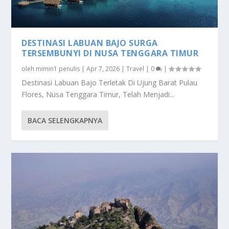
DESTINASI LABUAN BAJO SURGA
TERSEMBUNYI DI NUSA TENGGARA TIMUR
oleh
mimin1 penulis
|
Apr 7, 2026
|
Travel
|
0
|
Destinasi Labuan Bajo Terletak Di Ujung Barat Pulau
Flores, Nusa Tenggara Timur, Telah Menjadi...
BACA SELENGKAPNYA