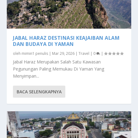
JABAL HARAZ DESTINASI KEAJAIBAN ALAM
DAN BUDAYA DI YAMAN
oleh
mimin1 penulis
|
Mar 29, 2026
|
Travel
|
0
|
Jabal Haraz Merupakan Salah Satu Kawasan
Pegunungan Paling Memukau Di Yaman Yang
Menyimpan...
BACA SELENGKAPNYA