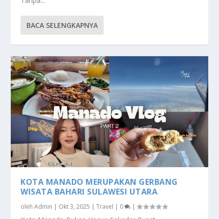
Tanpa...
BACA SELENGKAPNYA
KOTA MANADO MERUPAKAN GERBANG
WISATA BAHARI SULAWESI UTARA
oleh
Admin
|
Okt 3, 2025
|
Travel
|
0
|