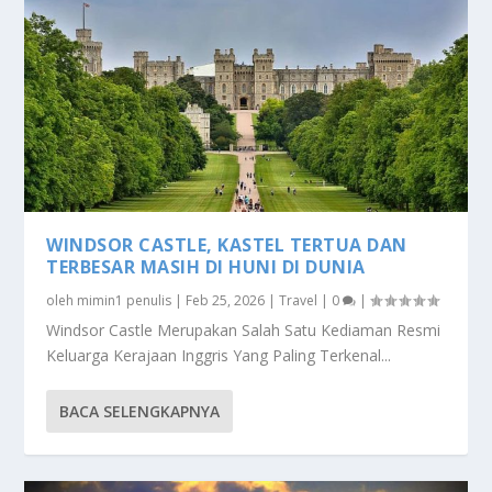
WINDSOR CASTLE, KASTEL TERTUA DAN
TERBESAR MASIH DI HUNI DI DUNIA
oleh
mimin1 penulis
|
Feb 25, 2026
|
Travel
|
0
|
Windsor Castle Merupakan Salah Satu Kediaman Resmi
Keluarga Kerajaan Inggris Yang Paling Terkenal...
BACA SELENGKAPNYA