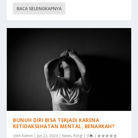
BACA SELENGKAPNYA
BUNUH DIRI BISA TERJADI KARENA
KETIDAKSEHATAN MENTAL, BENARKAH?
oleh
Admin
|
Jun 22, 2024
|
News
,
Religi
|
0
|