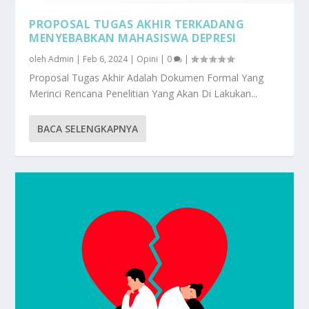
PROPOSAL TUGAS AKHIR TERKADANG
MENYEBABKAN MAHASISWA DEPRESI
oleh
Admin
|
Feb 6, 2024
|
Opini
|
0
|
Proposal Tugas Akhir Adalah Dokumen Formal Yang
Merinci Rencana Penelitian Yang Akan Di Lakukan...
BACA SELENGKAPNYA