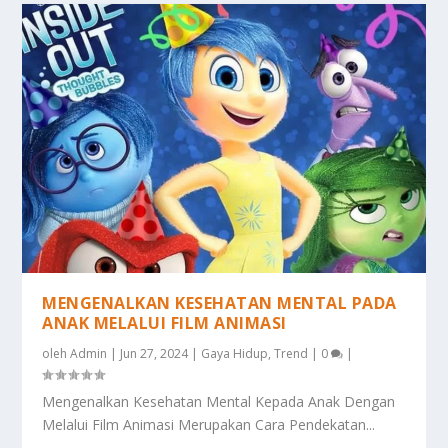
MENGENALKAN KESEHATAN MENTAL PADA
ANAK MELALUI FILM ANIMASI
oleh
Admin
|
Jun 27, 2024
|
Gaya Hidup
,
Trend
|
0
|
Mengenalkan Kesehatan Mental Kepada Anak Dengan
Melalui Film Animasi Merupakan Cara Pendekatan...