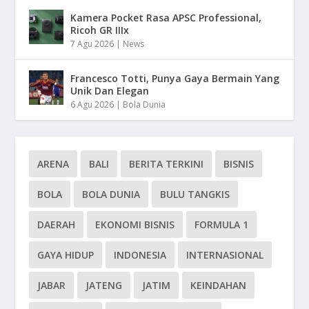
Kamera Pocket Rasa APSC Professional,
Ricoh GR IIIx
7 Agu 2026
|
News
Francesco Totti, Punya Gaya Bermain Yang
Unik Dan Elegan
6 Agu 2026
|
Bola Dunia
ARENA
BALI
BERITA TERKINI
BISNIS
BOLA
BOLA DUNIA
BULU TANGKIS
DAERAH
EKONOMI BISNIS
FORMULA 1
GAYA HIDUP
INDONESIA
INTERNASIONAL
JABAR
JATENG
JATIM
KEINDAHAN