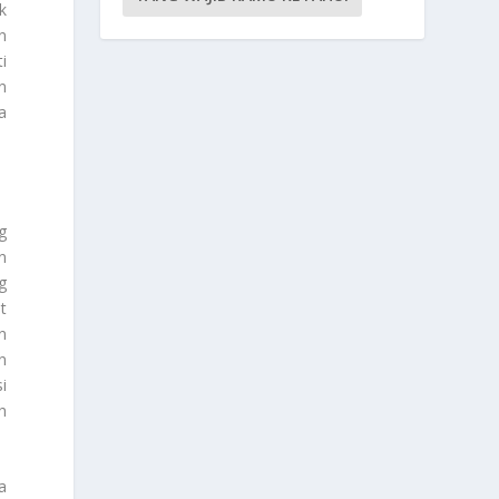
k
n
i
n
a
g
n
g
t
n
n
i
h
a