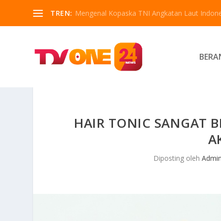
TREN:
Mengenal Kopaska TNI Angkatan Laut Indone
BERA
HAIR TONIC SANGAT 
A
Diposting oleh
Admi