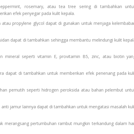
 peppermint, rosemary, atau tea tree sering di tambahkan untu
an efek penyegar pada kulit kepala.
n atau propylene glycol dapat di gunakan untuk menjaga kelembaba
oksidan dapat di tambahkan sehingga membantu melindungi kulit kepal
 mineral seperti vitamin E, provitamin B5, zinc, atau biotin yan
ra dapat di tambahkan untuk memberikan efek penenang pada kuli
an pemutih seperti hidrogen peroksida atau bahan pelembut untu
han anti jamur lainnya dapat di tambahkan untuk mengatasi masalah kuli
untuk merangsang pertumbuhan rambut mungkin terkandung dalam hai