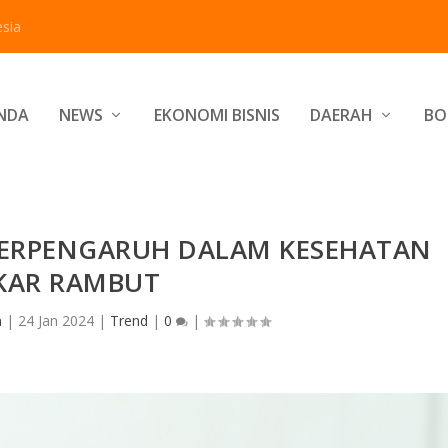
sia
NDA
NEWS
EKONOMI BISNIS
DAERAH
BO
BERPENGARUH DALAM KESEHATAN
KAR RAMBUT
n
|
24 Jan 2024
|
Trend
|
0
|