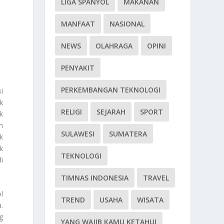
LIGA SPANYOL
MAKANAN
MANFAAT
NASIONAL
NEWS
OLAHRAGA
OPINI
PENYAKIT
PERKEMBANGAN TEKNOLOGI
i
k
RELIGI
SEJARAH
SPORT
k
n
SULAWESI
SUMATERA
k
k
TEKNOLOGI
i
TIMNAS INDONESIA
TRAVEL
l
TREND
USAHA
WISATA
.
g
YANG WAJIB KAMU KETAHUI