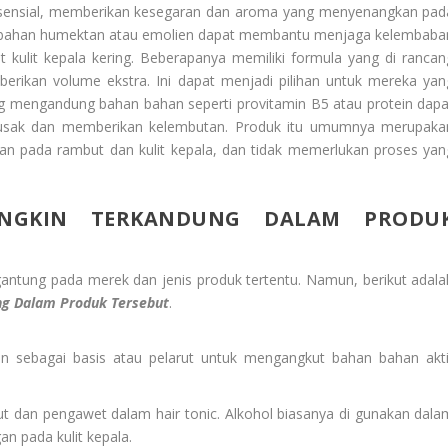
esensial, memberikan kesegaran dan aroma yang menyenangkan pad
ng bahan humektan atau emolien dapat membantu menjaga kelembaba
t kulit kepala kering. Beberapanya memiliki formula yang di rancan
kan volume ekstra. Ini dapat menjadi pilihan untuk mereka yan
ng mengandung bahan bahan seperti provitamin B5 atau protein dapa
usak dan memberikan kelembutan. Produk itu umumnya merupaka
an pada rambut dan kulit kepala, dan tidak memerlukan proses yan
GKIN TERKANDUNG DALAM PRODU
gantung pada merek dan jenis produk tertentu. Namun, berikut adala
g Dalam Produk Tersebut
.
n sebagai basis atau pelarut untuk mengangkut bahan bahan akti
ut dan pengawet dalam hair tonic. Alkohol biasanya di gunakan dala
n pada kulit kepala.