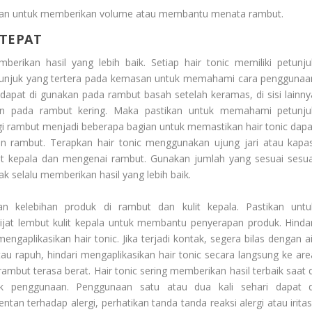
han untuk memberikan volume atau membantu menata rambut.
 TEPAT
erikan hasil yang lebih baik. Setiap hair tonic memiliki petunju
petunjuk yang tertera pada kemasan untuk memahami cara penggunaa
dapat di gunakan pada rambut basah setelah keramas, di sisi lainny
sikan pada rambut kering. Maka pastikan untuk memahami petunju
gi rambut menjadi beberapa bagian untuk memastikan hair tonic dapa
dan rambut. Terapkan hair tonic menggunakan ujung jari atau kapas
lit kepala dan mengenai rambut. Gunakan jumlah yang sesuai sesua
k selalu memberikan hasil yang lebih baik.
n kelebihan produk di rambut dan kulit kepala. Pastikan untu
ijat lembut kulit kepala untuk membantu penyerapan produk. Hindar
aplikasikan hair tonic. Jika terjadi kontak, segera bilas dengan ai
tau rapuh, hindari mengaplikasikan hair tonic secara langsung ke are
mbut terasa berat. Hair tonic sering memberikan hasil terbaik saat d
uk penggunaan. Penggunaan satu atau dua kali sehari dapat d
entan terhadap alergi, perhatikan tanda tanda reaksi alergi atau iritas