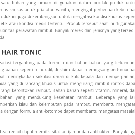
ah satu bahan yang umum di gunakan dalam produk produk untu
mas khusus untuk pria atau wanita, mengingat perbedaan kebutuha
roduk ini juga di kembangkan untuk mengatasi kondisi khusus sepert
tik atau kondisi medis tertentu. Produk tersebut saat ini di gunaka
 rutinitas perawatan rambut. Banyak merek dan jenisnya yang tersedi
da.
HAIR TONIC
ariasi tergantung pada formula dan bahan bahan yang terkandun
g bahan seperti minoxidil, di klaim dapat merangsang pertumbuha
dapat meningkatkan sirkulasi darah di kulit kepala dan memperpanjan
ula yang di rancang khusus untuk mengurangi rambut rontok dapa
gi kerontokan rambut. Bahan bahan seperti vitamin, mineral, da
ambahan yang mendukung kesehatan rambut. Beberapa yang lai
berikan kilau dan kelembutan pada rambut, membantu mengatas
ya dengan formula anti-ketombe dapat membantu mengatasi masala
ea tree oil dapat memiliki sifat antijamur dan antibakteri. Banyak jug