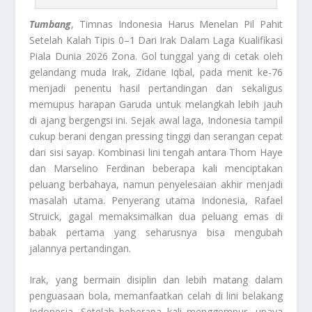
Tumbang
, Timnas Indonesia Harus Menelan Pil Pahit
Setelah Kalah Tipis 0–1 Dari Irak Dalam Laga Kualifikasi
Piala Dunia 2026 Zona. Gol tunggal yang di cetak oleh
gelandang muda Irak, Zidane Iqbal, pada menit ke-76
menjadi penentu hasil pertandingan dan sekaligus
memupus harapan Garuda untuk melangkah lebih jauh
di ajang bergengsi ini. Sejak awal laga, Indonesia tampil
cukup berani dengan pressing tinggi dan serangan cepat
dari sisi sayap. Kombinasi lini tengah antara Thom Haye
dan Marselino Ferdinan beberapa kali menciptakan
peluang berbahaya, namun penyelesaian akhir menjadi
masalah utama. Penyerang utama Indonesia, Rafael
Struick, gagal memaksimalkan dua peluang emas di
babak pertama yang seharusnya bisa mengubah
jalannya pertandingan.
Irak, yang bermain disiplin dan lebih matang dalam
penguasaan bola, memanfaatkan celah di lini belakang
Indonesia. Setelah beberapa kali menggempur, upaya