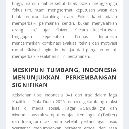
tinggi, namun hal tersebut tidak boleh mengganggu
fokus tim. “Kami menghormati keputusan wasit dan
tidak mencari kambing hitam. Fokus kami adalah
memperbaiki permainan sendiri, bukan menyalahkan
orang lain,” ujar Kluivert. Secara keseluruhan,
tanggapan kepelatihan Timnas Indonesia
mencerminkan kombinasi evaluasi teknis dan motivasi
moral. Kluivert ingin tim belajar dari pengalaman ini,
memperbaiki kesalahan di lini pertahanan.
MESKIPUN TUMBANG, INDONESIA
MENUNJUKKAN PERKEMBANGAN
SIGNIFIKAN
Kekalahan tipis Indonesia 0–1 dari Irak dalam laga
Kualifikasi Piala Dunia 2026 memicu gelombang reaksi
luas di media sosial. Tagar #GarudaFight dan
#IndonesiaVsIrak sempat menjadi trending di X (Twitter)
dan Instagram tak lama setelah pertandingan usai.
Warganet menumpahkan beragam emosi dari rasa