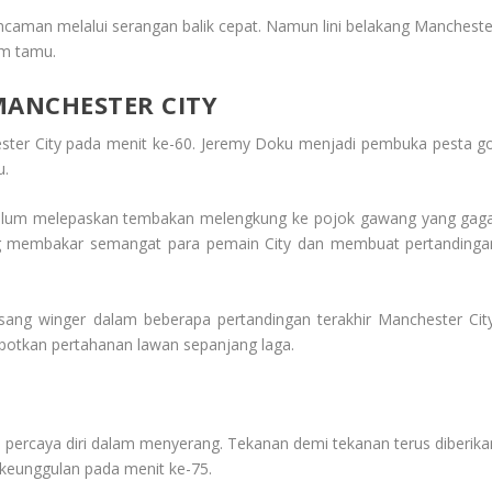
ancaman melalui serangan balik cepat. Namun lini belakang Mancheste
im tamu.
ANCHESTER CITY
ester City pada menit ke-60. Jeremy Doku menjadi pembuka pesta go
u.
 sebelum melepaskan tembakan melengkung ke pojok gawang yang gaga
sung membakar semangat para pemain City dan membuat pertandinga
sang winger dalam beberapa pertandingan terakhir Manchester City
otkan pertahanan lawan sepanjang laga.
n percaya diri dalam menyerang. Tekanan demi tekanan terus diberika
keunggulan pada menit ke-75.