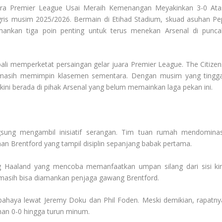
ra Premier League Usai Meraih Kemenangan Meyakinkan 3-0 Ata
ggris musim 2025/2026. Bermain di Etihad Stadium, skuad asuhan Pe
ankan tiga poin penting untuk terus menekan Arsenal di punca
i memperketat persaingan gelar juara Premier League. The Citizen
ng masih memimpin klasemen sementara. Dengan musim yang tingga
kini berada di pihak Arsenal yang belum memainkan laga pekan ini.
gsung mengambil inisiatif serangan. Tim tuan rumah mendominas
an Brentford yang tampil disiplin sepanjang babak pertama.
ng Haaland yang mencoba memanfaatkan umpan silang dari sisi kiri
 masih bisa diamankan penjaga gawang Brentford.
bahaya lewat Jeremy Doku dan Phil Foden. Meski demikian, rapatny
an 0-0 hingga turun minum.