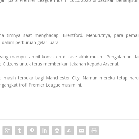
gan juara Premier League musim 2025/2026 di pastikan berlangsun
a timnya saat menghadapi Brentford. Menurutnya, para pemai
 dalam perburuan gelar juara.
yang mampu tampil konsisten di fase akhir musim. Pengalaman da
 Citizens untuk terus memberikan tekanan kepada Arsenal.
ara masih terbuka bagi Manchester City. Namun mereka tetap haru
engangkat trofi Premier League musim ini.