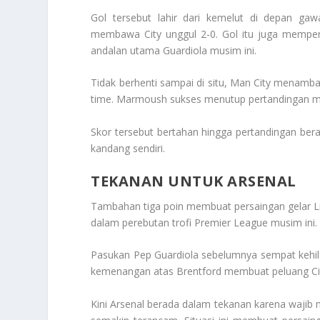
Gol tersebut lahir dari kemelut di depan ga
membawa City unggul 2-0. Gol itu juga mempert
andalan utama Guardiola musim ini.
Tidak berhenti sampai di situ, Man City menam
time. Marmoush sukses menutup pertandingan me
Skor tersebut bertahan hingga pertandingan be
kandang sendiri.
TEKANAN UNTUK ARSENAL
Tambahan tiga poin membuat persaingan gelar Li
dalam perebutan trofi Premier League musim ini.
Pasukan Pep Guardiola sebelumnya sempat keh
kemenangan atas Brentford membuat peluang City
Kini Arsenal berada dalam tekanan karena wajib m