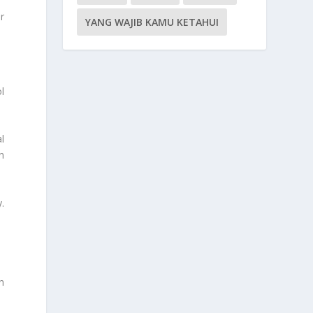
r
YANG WAJIB KAMU KETAHUI
l
l
n
.
n