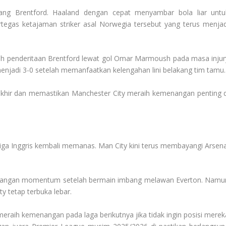
wang Brentford. Haaland dengan cepat menyambar bola liar untu
egas ketajaman striker asal Norwegia tersebut yang terus menjad
bah penderitaan Brentford lewat gol Omar Marmoush pada masa injur
njadi 3-0 setelah memanfaatkan kelengahan lini belakang tim tamu.
rakhir dan memastikan Manchester City meraih kemenangan penting d
ga Inggris kembali memanas. Man City kini terus membayangi Arsena
ilangan momentum setelah bermain imbang melawan Everton. Namu
 tetap terbuka lebar.
eraih kemenangan pada laga berikutnya jika tidak ingin posisi merek