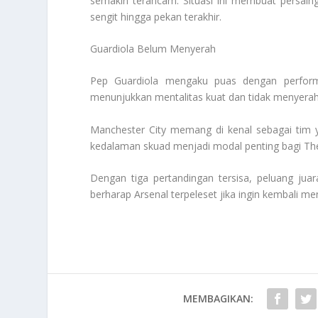
semakin terancam. Situasi ini membuat persain
sengit hingga pekan terakhir.
Guardiola Belum Menyerah
Pep Guardiola mengaku puas dengan perform
menunjukkan mentalitas kuat dan tidak menyerah
Manchester City memang di kenal sebagai tim 
kedalaman skuad menjadi modal penting bagi The
Dengan tiga pertandingan tersisa, peluang ju
berharap Arsenal terpeleset jika ingin kembali m
MEMBAGIKAN: