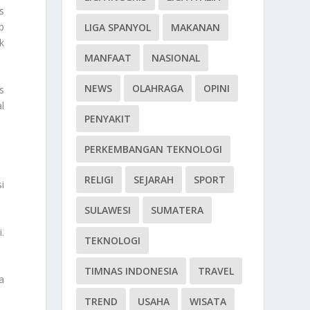
s
p
LIGA SPANYOL
MAKANAN
k
MANFAAT
NASIONAL
NEWS
OLAHRAGA
OPINI
s
l
PENYAKIT
PERKEMBANGAN TEKNOLOGI
RELIGI
SEJARAH
SPORT
i
SULAWESI
SUMATERA
.
TEKNOLOGI
TIMNAS INDONESIA
TRAVEL
a
TREND
USAHA
WISATA