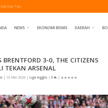
dal Dan Tah...
NDA
NEWS
EKONOMI BISNIS
DAERAH
BO
 BRENTFORD 3-0, THE CITIZENS
I TEKAN ARSENAL
is
|
10 Mei 2026
|
Liga Inggris
|
0
|