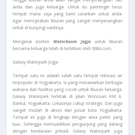
anda dan juga keluarga. Untuk itu pantengin terus
tempat mana saja yang kami sarankan untuk anda.
Agar menciptakan liburan yang sangat menyenangkan
untuk di kunjungi nantinya.
Mengenai konten
Waterboom Jogja
untuk liburan
bersama keluarga telah di terbitkan oleh Blibli.com.
Galaxy Waterpark Jogja
Tempat satu ini adalah salah satu tempat rekreasi air
terpopuler di Yogyakarta. Ia yang menawarkan berbagai
wahana dan fasilitas yang cocok untuk liburan keluarga.
Galaxy Waterpark terletak di Jalan Wonosari KM 6,
Bantul, Yogyakarta. Lokasinya cukup strategis. Dan juga
sangat mudah di akses dari pusat kota Yogyakarta.
Tempat ini juga di lengkapi dengan area parkir yang
luas. Sehingga memudahkan pengunjung yang datang
dengan kendaraan pribadi. Galaxy Waterpark juga