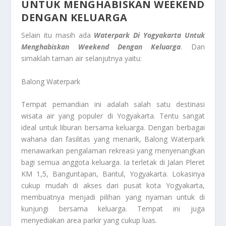
UNTUK MENGHABISKAN WEEKEND
DENGAN KELUARGA
Selain itu masih ada
Waterpark Di Yogyakarta Untuk
Menghabiskan Weekend Dengan Keluarga
. Dan
simaklah taman air selanjutnya yaitu:
Balong Waterpark
Tempat pemandian ini adalah salah satu destinasi
wisata air yang populer di Yogyakarta. Tentu sangat
ideal untuk liburan bersama keluarga. Dengan berbagai
wahana dan fasilitas yang menarik, Balong Waterpark
menawarkan pengalaman rekreasi yang menyenangkan
bagi semua anggota keluarga. Ia terletak di Jalan Pleret
KM 1,5, Banguntapan, Bantul, Yogyakarta. Lokasinya
cukup mudah di akses dari pusat kota Yogyakarta,
membuatnya menjadi pilihan yang nyaman untuk di
kunjungi bersama keluarga. Tempat ini juga
menyediakan area parkir yang cukup luas.