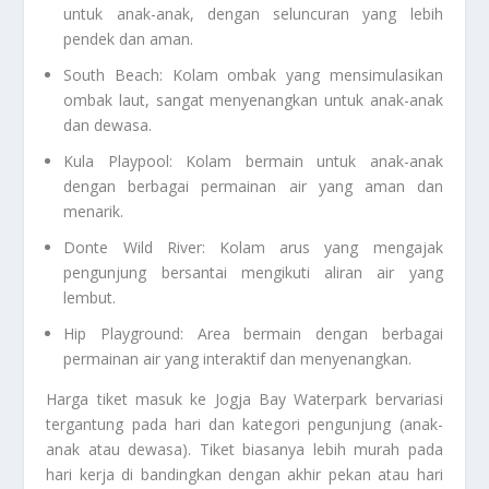
untuk anak-anak, dengan seluncuran yang lebih
pendek dan aman.
South Beach: Kolam ombak yang mensimulasikan
ombak laut, sangat menyenangkan untuk anak-anak
dan dewasa.
Kula Playpool: Kolam bermain untuk anak-anak
dengan berbagai permainan air yang aman dan
menarik.
Donte Wild River: Kolam arus yang mengajak
pengunjung bersantai mengikuti aliran air yang
lembut.
Hip Playground: Area bermain dengan berbagai
permainan air yang interaktif dan menyenangkan.
Harga tiket masuk ke Jogja Bay Waterpark bervariasi
tergantung pada hari dan kategori pengunjung (anak-
anak atau dewasa). Tiket biasanya lebih murah pada
hari kerja di bandingkan dengan akhir pekan atau hari