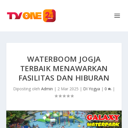
WATERBOOM JOGJA
TERBAIK MENAWARKAN
FASILITAS DAN HIBURAN
Diposting oleh
Admin
|
2 Mar 2025
|
DI Yogya
|
0
|