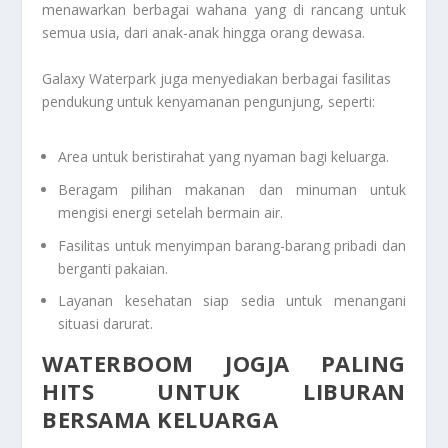
menawarkan berbagai wahana yang di rancang untuk
semua usia, dari anak-anak hingga orang dewasa.
Galaxy Waterpark juga menyediakan berbagai fasilitas
pendukung untuk kenyamanan pengunjung, seperti:
Area untuk beristirahat yang nyaman bagi keluarga.
Beragam pilihan makanan dan minuman untuk
mengisi energi setelah bermain air.
Fasilitas untuk menyimpan barang-barang pribadi dan
berganti pakaian.
Layanan kesehatan siap sedia untuk menangani
situasi darurat.
WATERBOOM JOGJA PALING
HITS UNTUK LIBURAN
BERSAMA KELUARGA