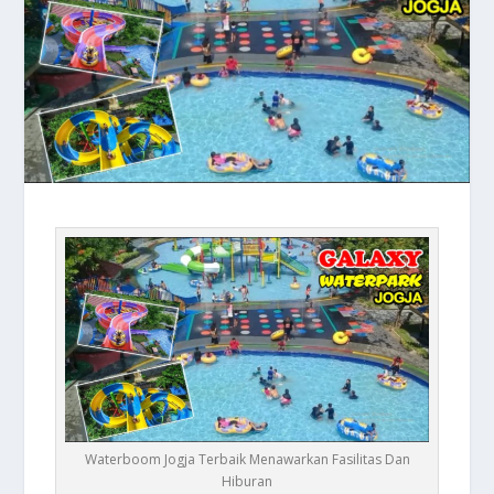
Waterboom Jogja Terbaik Menawarkan Fasilitas Dan
Hiburan