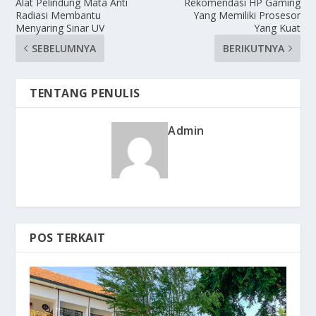
Alat Pelindung Mata Anti
Rekomendasi HP Gaming
Radiasi Membantu
Yang Memiliki Prosesor
Menyaring Sinar UV
Yang Kuat
SEBELUMNYA
BERIKUTNYA
TENTANG PENULIS
Admin
POS TERKAIT