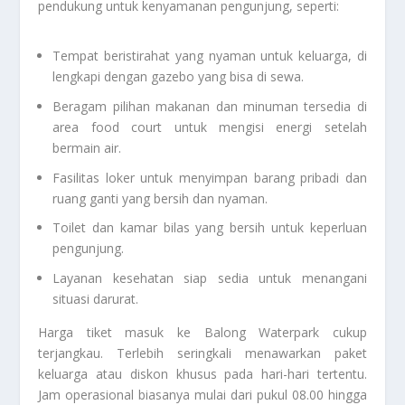
pendukung untuk kenyamanan pengunjung, seperti:
Tempat beristirahat yang nyaman untuk keluarga, di
lengkapi dengan gazebo yang bisa di sewa.
Beragam pilihan makanan dan minuman tersedia di
area food court untuk mengisi energi setelah
bermain air.
Fasilitas loker untuk menyimpan barang pribadi dan
ruang ganti yang bersih dan nyaman.
Toilet dan kamar bilas yang bersih untuk keperluan
pengunjung.
Layanan kesehatan siap sedia untuk menangani
situasi darurat.
Harga tiket masuk ke Balong Waterpark cukup
terjangkau. Terlebih seringkali menawarkan paket
keluarga atau diskon khusus pada hari-hari tertentu.
Jam operasional biasanya mulai dari pukul 08.00 hingga