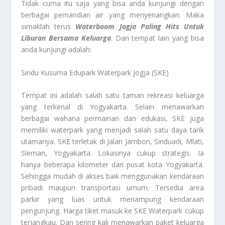
Tidak cuma itu saja yang bisa anda kunjungi dengan
berbagai pemandian air yang menyenangkan. Maka
simaklah terus
Waterboom Jogja Paling Hits Untuk
Liburan Bersama Keluarga
. Dan tempat lain yang bisa
anda kunjungi adalah:
Sindu Kusuma Edupark Waterpark Jogja (SKE)
Tempat ini adalah salah satu taman rekreasi keluarga
yang terkenal di Yogyakarta. Selain menawarkan
berbagai wahana permainan dan edukasi, SKE juga
memiliki waterpark yang menjadi salah satu daya tarik
utamanya. SKE terletak di Jalan Jambon, Sinduadi, Mlati,
Sleman, Yogyakarta. Lokasinya cukup strategis. Ia
hanya beberapa kilometer dari pusat kota Yogyakarta.
Sehingga mudah di akses baik menggunakan kendaraan
pribadi maupun transportasi umum. Tersedia area
parkir yang luas untuk menampung kendaraan
pengunjung. Harga tiket masuk ke SKE Waterpark cukup
terjangkau. Dan sering kali menawarkan paket keluarga