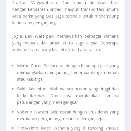
Stadion Maguwoharjo. Dan mudah di akses baik
dengan kendaraan pribadi maupun transportasi umum.
Area parkir yang luas juga tersedia untuk menampung
kendaraan pengunjung.
Jogja Bay Waterpark menawarkan berbagai wahana
yang menarik dan aman untuk segala usia. Beberapa
wahana utama yang bisa di nikmati antara lain:
Memo Racer: Seluncuran dengan beberapa jalur yang
memungkinkan pengunjung berlomba dengan teman
atau keluarga.
Bekti Adventure: Wahana seluncuran yang tinggi dan
berkelok-kelok. Dan juga memberikan sensasi
petualangan yang menegangkan.
Volcano Coaster: Seluncuran dengan arus deras yang
membawa pengunjung meluncur dengan cepat.
Timo-Timo Rider: Wahana yang di rancang khusus