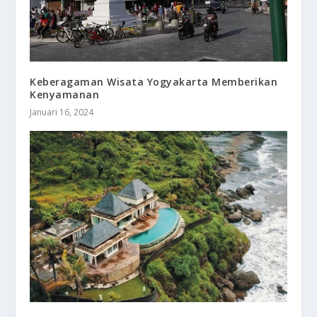
Keberagaman Wisata Yogyakarta Memberikan
Kenyamanan
Januari 16, 2024