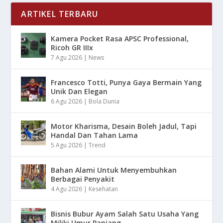
ARTIKEL TERBARU
Kamera Pocket Rasa APSC Professional,
Ricoh GR IIIx
7 Agu 2026
|
News
Francesco Totti, Punya Gaya Bermain Yang
Unik Dan Elegan
6 Agu 2026
|
Bola Dunia
Motor Kharisma, Desain Boleh Jadul, Tapi
Handal Dan Tahan Lama
5 Agu 2026
|
Trend
Bahan Alami Untuk Menyembuhkan
Berbagai Penyakit
4 Agu 2026
|
Kesehatan
Bisnis Bubur Ayam Salah Satu Usaha Yang
Miliki Umur Panjang