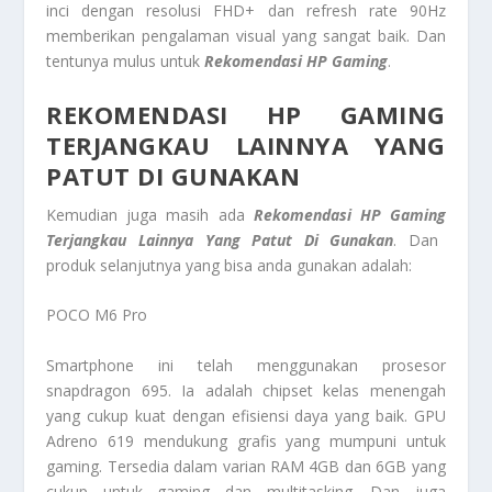
inci dengan resolusi FHD+ dan refresh rate 90Hz
memberikan pengalaman visual yang sangat baik. Dan
tentunya mulus untuk
Rekomendasi HP Gaming
.
REKOMENDASI HP GAMING
TERJANGKAU LAINNYA YANG
PATUT DI GUNAKAN
Kemudian juga masih ada
Rekomendasi HP Gaming
Terjangkau Lainnya Yang Patut Di Gunakan
. Dan
produk selanjutnya yang bisa anda gunakan adalah:
POCO M6 Pro
Smartphone ini telah menggunakan prosesor
snapdragon 695. Ia adalah chipset kelas menengah
yang cukup kuat dengan efisiensi daya yang baik. GPU
Adreno 619 mendukung grafis yang mumpuni untuk
gaming. Tersedia dalam varian RAM 4GB dan 6GB yang
cukup untuk gaming dan multitasking. Dan juga