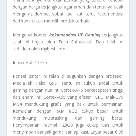
dengan harga terjangkau agar aman dan tentunya tidak
menguras dompet sobat. Jadi ikuti terus rekomendasi
dari kami untuk memilih produk terbaik.
Mengenai konten
Rekomendasi HP Gaming
terjangkau
telah di tinjau oleh Tech Enthusiast. Dan telah di
terbitkan oleh mybest.com.
Infinix Hot 40 Pro
Ponsel pintar ini telah di suguhkan dengan prosesor
MediaTek Helio G95. Tentu ini cukup andal untuk
gaming dengan dua inti Cortex-A76 berkecepatan tinggi
dan enam inti Cortex-A55 yang efisien. GPU Mali-G76
MC4 mendukung grafis yang baik untuk permainan.
Kemudian dengan RAM 8GB cukup besar untuk
mendukung multitasking dan gaming berat.
Penyimpanan internal 128GB juga cukup luas untuk
menyimpan banyak game dan aplikasi. Layar besar 6.95