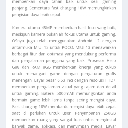
memberikan daya tahan baik untuk sesi gaming
panjang. Sementara fast charging 18W memungkinkan
pengisian daya lebih cepat.
Kamera utama 48MP memberikan hasil foto yang baik,
meskipun kamera bukanlah fokus utama untuk gaming.
OSnya juga telah menggunakan Android 12 dengan
antarmuka MIUI 13 untuk POCO. MIUI 13 menawarkan
berbagai fitur dan optimasi yang mendukung performa
dan pengalaman pengguna yang baik. Prosesor Helio
G88 dan RAM 8GB memberikan kinerja yang cukup
untuk menangani game dengan pengaturan grafis
menengah. Layar besar 6.53 inci dengan resolusi FHD+
memberikan pengalaman visual yang tajam dan detail
untuk gaming. Baterai 5000mAh memungkinkan anda
bermain game lebih lama tanpa sering mengisi daya.
Fast charging 18W membantu mengisi daya lebih cepat
saat di perlukan untuk user. Penyimpanan 256GB
memberikan ruang yang sangat luas untuk menginstal
banyak game, aplikasi, dan menyimpan media. Layar