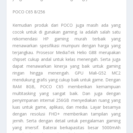
POCO C65 8/256
Kemudian produk dari POCO juga masih ada yang
cocok untuk di gunakan gaming. Ia adalah salah satu
rekomendasi HP gaming murah terbaik yang
menawarkan spesifikasi mumpuni dengan harga yang
terjangkau. Prosesor MediaTek Helio G88 merupakan
chipset cukup andal untuk kelas menengah. Serta juga
dapat menawarkan kinerja yang baik untuk gaming
ringan hingga menengah. GPU Mali-G52 MC2
mendukung grafis yang cukup baik untuk game. Dengan
RAM 8GB, POCO C65 memberikan kemampuan
multitasking yang sangat baik. Dan juga dengan
penyimpanan internal 256GB menyediakan ruang yang
luas untuk game, aplikasi, dan media. Layar besarnya
dengan resolusi FHD+ memberikan tampilan yang
jernih. Serta dengan detail untuk pengalaman gaming
yang imersif. Baterai berkapasitas besar 5000mAh