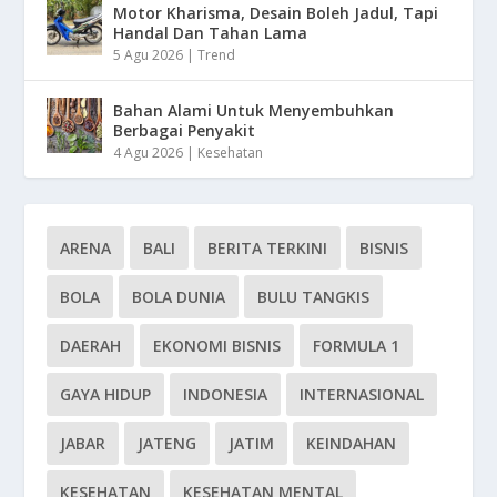
Motor Kharisma, Desain Boleh Jadul, Tapi
Handal Dan Tahan Lama
5 Agu 2026
|
Trend
Bahan Alami Untuk Menyembuhkan
Berbagai Penyakit
4 Agu 2026
|
Kesehatan
ARENA
BALI
BERITA TERKINI
BISNIS
BOLA
BOLA DUNIA
BULU TANGKIS
DAERAH
EKONOMI BISNIS
FORMULA 1
GAYA HIDUP
INDONESIA
INTERNASIONAL
JABAR
JATENG
JATIM
KEINDAHAN
KESEHATAN
KESEHATAN MENTAL