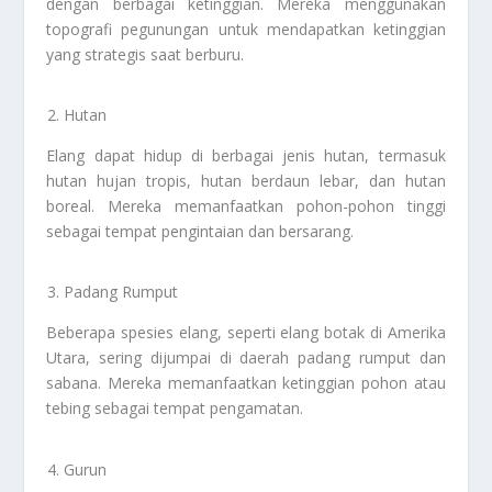
dengan berbagai ketinggian. Mereka menggunakan
topografi pegunungan untuk mendapatkan ketinggian
yang strategis saat berburu.
Hutan
Elang dapat hidup di berbagai jenis hutan, termasuk
hutan hujan tropis, hutan berdaun lebar, dan hutan
boreal. Mereka memanfaatkan pohon-pohon tinggi
sebagai tempat pengintaian dan bersarang.
Padang Rumput
Beberapa spesies elang, seperti elang botak di Amerika
Utara, sering dijumpai di daerah padang rumput dan
sabana. Mereka memanfaatkan ketinggian pohon atau
tebing sebagai tempat pengamatan.
Gurun