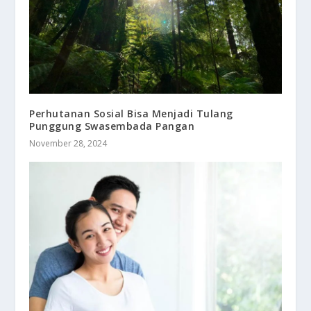
Perhutanan Sosial Bisa Menjadi Tulang
Punggung Swasembada Pangan
November 28, 2024