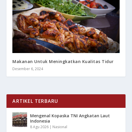
Makanan Untuk Meningkatkan Kualitas Tidur
Desember 6, 2024
ARTIKEL TERBARU
Mengenal Kopaska TNI Angkatan Laut
Indonesia
8 Agu 2026
|
Nasional