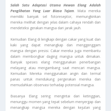
Salah Satu Adaptasi Utama Hewan Elang Adalah
Penglihatan Yang Luar Biasa Tajam
. Mata mereka
memiliki banyak sel fotoreseptor, memungkinkan
mereka melihat dengan jelas dalam cahaya rendah dan
mendeteksi gerakan mangsa dari jarak jauh.
Kemudian Elang di lengkapi dengan cakar yang kuat dan
kaki yang dapat menangkap dan menggenggam
mangsa dengan presisi. Cakar mereka juga membantu
dalam membongkar daging mangsa untuk dimakan.
Banyak spesies elang menggunakan penerbangan
melayang atau mengambang saat mencari mangsa.
Kemudian Mereka menggunakan angin dan termal
panas untuk mendukung pergerakan mereka dan
memudahkan observasi terhadap potensial mangsa.
Biasanya Elang sering mengintai dari ketinggian,
menunggu momen yang tepat sebelum menyergap dan
menangkap mangsa mereka dengan kejutan yang