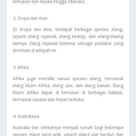
temukan dari Alaska hingga Meksiko.
Eropa dan Asia
Di Eropa dan Asia, terdapat berbagai spesies elang,
seperti elang rajawali, elang kerkop, dan elang-elaang
lainnya. Elang rajawali terkenal sebagai predator yang
dominan di wilayah ini.
Afrika
Afrika juga memiliki variasi spesies elang, termasuk
elang hitam Afrika, elang ular, dan elang kawah. Elang
hitam Afrika dapat di temukan di berbagai habitat,
termasuk savana dan hutan terbuka.
Australasia
Australia dan sekitarnya menjadi rumah bagi beberapa
spesies elang yang unik, seperti elang ular berduri dan