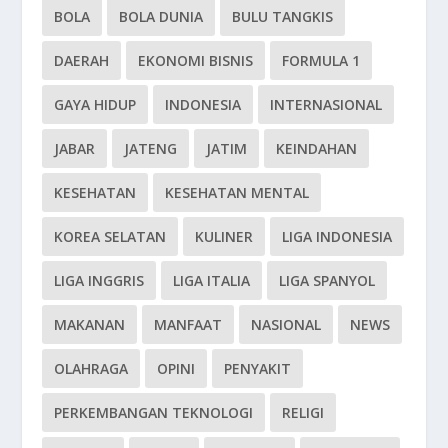
BOLA
BOLA DUNIA
BULU TANGKIS
DAERAH
EKONOMI BISNIS
FORMULA 1
GAYA HIDUP
INDONESIA
INTERNASIONAL
JABAR
JATENG
JATIM
KEINDAHAN
KESEHATAN
KESEHATAN MENTAL
KOREA SELATAN
KULINER
LIGA INDONESIA
LIGA INGGRIS
LIGA ITALIA
LIGA SPANYOL
MAKANAN
MANFAAT
NASIONAL
NEWS
OLAHRAGA
OPINI
PENYAKIT
PERKEMBANGAN TEKNOLOGI
RELIGI