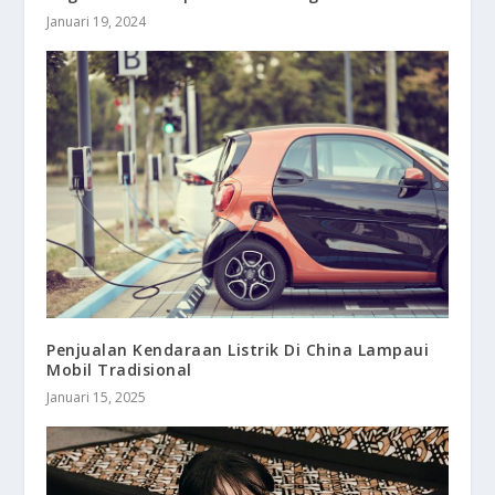
Januari 19, 2024
Penjualan Kendaraan Listrik Di China Lampaui
Mobil Tradisional
Januari 15, 2025