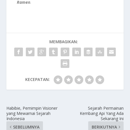
Ramen
.
MEMBAGIKAN:
KECEPATAN:
Habibie, Pemimpin Visioner
Sejarah Permainan
yang Mewarnai Sejarah
Kembang Api Yang Ada
Indonesia
Sekarang Ini
SEBELUMNYA
BERIKUTNYA