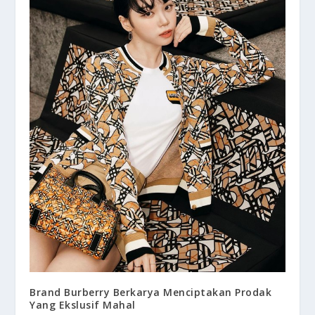
Brand Burberry Berkarya Menciptakan Prodak
Yang Ekslusif Mahal