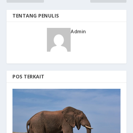
TENTANG PENULIS
Admin
POS TERKAIT