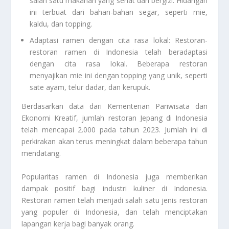
salah satu makanan yang sehat dan bergizi. Hidangan
ini terbuat dari bahan-bahan segar, seperti mie,
kaldu, dan topping.
Adaptasi ramen dengan cita rasa lokal: Restoran-
restoran ramen di Indonesia telah beradaptasi
dengan cita rasa lokal. Beberapa restoran
menyajikan mie ini dengan topping yang unik, seperti
sate ayam, telur dadar, dan kerupuk.
Berdasarkan data dari Kementerian Pariwisata dan
Ekonomi Kreatif, jumlah restoran Jepang di Indonesia
telah mencapai 2.000 pada tahun 2023. Jumlah ini di
perkirakan akan terus meningkat dalam beberapa tahun
mendatang.
Popularitas ramen di Indonesia juga memberikan
dampak positif bagi industri kuliner di Indonesia.
Restoran ramen telah menjadi salah satu jenis restoran
yang populer di Indonesia, dan telah menciptakan
lapangan kerja bagi banyak orang.