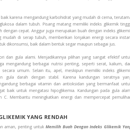
t baik karena mengandung karbohidrat yang mudah di cerna, terutam
lukosa dalam tubuh. Pisang matang memiliki indeks glikemik tinggi
ah dengan cepat. Anggur juga merupakan buah dengan indeks glikemi
 mudah di serap tubuh, memberikan lonjakan energi secara instan
tuk dikonsumsi, baik dalam bentuk segar maupun sebagai jus.
i dan gula alami. Menjadikannya pilihan yang sangat efektif untu
 mengandung berbagai nutrisi penting, seperti serat, kalium, da
ecara umum. Selain itu, apel, meskipun memiliki indeks glikemi
n gula darah dengan stabil. Karena kandungan seratnya yan
gandung berbagai vitamin dan antioksidan yang bermanfaat untu
at baik untuk mengatasi hipoglikemia. Kandungan pada gula alam
n C. Membantu meningkatkan energi dan mempercepat pemuliha
GLIKEMIK YANG RENDAH
an aman, penting untuk
Memilih Buah Dengan Indeks Glikemik Yan