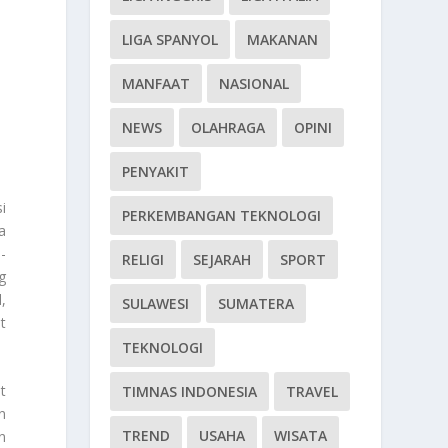
LIGA SPANYOL
MAKANAN
MANFAAT
NASIONAL
NEWS
OLAHRAGA
OPINI
PENYAKIT
i
PERKEMBANGAN TEKNOLOGI
a
-
RELIGI
SEJARAH
SPORT
g
,
SULAWESI
SUMATERA
t
TEKNOLOGI
t
TIMNAS INDONESIA
TRAVEL
n
TREND
USAHA
WISATA
n