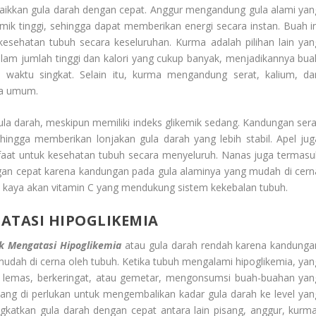
naikkan gula darah dengan cepat. Anggur mengandung gula alami yan
mik tinggi, sehingga dapat memberikan energi secara instan. Buah in
esehatan tubuh secara keseluruhan. Kurma adalah pilihan lain yan
lam jumlah tinggi dan kalori yang cukup banyak, menjadikannya bua
 waktu singkat. Selain itu, kurma mengandung serat, kalium, da
ra umum.
ula darah, meskipun memiliki indeks glikemik sedang. Kandungan sera
ngga memberikan lonjakan gula darah yang lebih stabil. Apel jug
faat untuk kesehatan tubuh secara menyeluruh. Nanas juga termasu
gan cepat karena kandungan pada gula alaminya yang mudah di cern
uga kaya akan vitamin C yang mendukung sistem kekebalan tubuh.
ATASI HIPOGLIKEMIA
uk Mengatasi Hipoglikemia
atau gula darah rendah karena kandunga
mudah di cerna oleh tubuh. Ketika tubuh mengalami hipoglikemia, yan
ng, lemas, berkeringat, atau gemetar, mengonsumsi buah-buahan yan
ang di perlukan untuk mengembalikan kadar gula darah ke level yan
katkan gula darah dengan cepat antara lain pisang, anggur, kurma