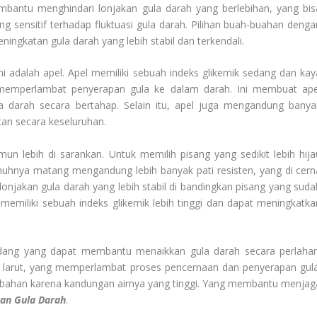
bantu menghindari lonjakan gula darah yang berlebihan, yang bis
ng sensitif terhadap fluktuasi gula darah. Pilihan buah-buahan denga
ingkatan gula darah yang lebih stabil dan terkendali.
ni adalah apel. Apel memiliki sebuah indeks glikemik sedang dan kay
g memperlambat penyerapan gula ke dalam darah. Ini membuat ape
a darah secara bertahap. Selain itu, apel juga mengandung banya
an secara keseluruhan.
mun lebih di sarankan. Untuk memilih pisang yang sedikit lebih hija
nuhnya matang mengandung lebih banyak pati resisten, yang di cern
onjakan gula darah yang lebih stabil di bandingkan pisang yang suda
emiliki sebuah indeks glikemik lebih tinggi dan dapat meningkatka
sedang yang dapat membantu menaikkan gula darah secara perlahan
rat larut, yang memperlambat proses pencernaan dan penyerapan gula
ahan karena kandungan airnya yang tinggi. Yang membantu menjag
an Gula Darah
.