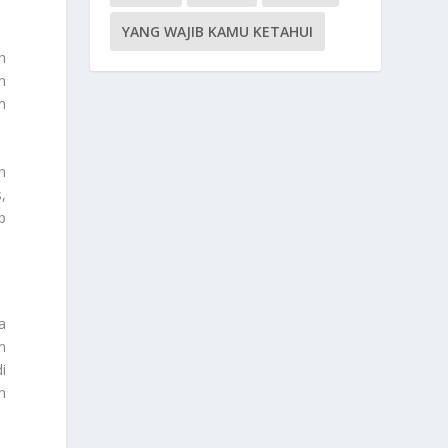
YANG WAJIB KAMU KETAHUI
h
n
n
h
,
p
a
n
i
n