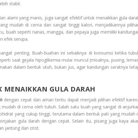
bih stabil.
an alami yang manis, juga sangat efektif untuk menaikkan gula dara
g mudah di cerna dan sangat tinggi kalori, menjadikannya piliha
 itu, buah seperti nanas, mangga, dan pepaya juga memiliki kandunga
n efek serupa.
ngat penting. Buah-buahan ini sebaiknya di konsumsi ketika tubu
erti saat gejala hipoglikemia mulai muncul (misalnya, pusing, lemas
i makan dalam bentuk utuh, bukan jus, agar kandungan seratnya teta
K MENAIKKAN GULA DARAH
ah
dengan cepat dan aman tentu dapat menjadi pilihan efektif karen
 mudah di cerna oleh tubuh. Salah satu buah yang sangat di anjurka
hidrat yang cukup tinggi, terutama dalam bentuk pati yang mudah d
onjakan gula darah dengan cepat. Selain itu, pisang juga kaya aka
n jantung dan otot.