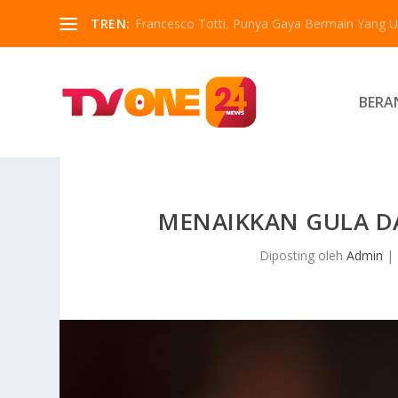
TREN:
Francesco Totti, Punya Gaya Bermain Yang Un
BERA
MENAIKKAN GULA D
Diposting oleh
Admin
|