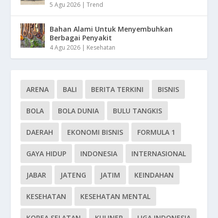
5 Agu 2026
|
Trend
Bahan Alami Untuk Menyembuhkan
Berbagai Penyakit
4 Agu 2026
|
Kesehatan
ARENA
BALI
BERITA TERKINI
BISNIS
BOLA
BOLA DUNIA
BULU TANGKIS
DAERAH
EKONOMI BISNIS
FORMULA 1
GAYA HIDUP
INDONESIA
INTERNASIONAL
JABAR
JATENG
JATIM
KEINDAHAN
KESEHATAN
KESEHATAN MENTAL
KOREA SELATAN
KULINER
LIGA INDONESIA