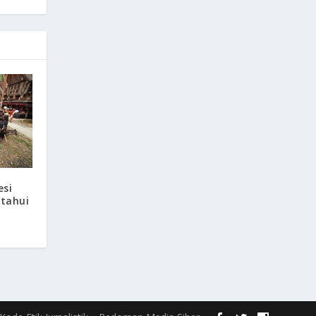
esi
tahui