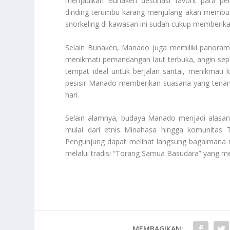
menjadikan Bunaken destinasi favorit para p
dinding terumbu karang menjulang akan membua
snorkeling di kawasan ini sudah cukup memberik
Selain Bunaken, Manado juga memiliki panorama
menikmati pemandangan laut terbuka, angin sep
tempat ideal untuk berjalan santai, menikmati 
pesisir Manado memberikan suasana yang tenang
hari.
Selain alamnya, budaya Manado menjadi alasan 
mulai dari etnis Minahasa hingga komunitas 
Pengunjung dapat melihat langsung bagaimana ni
melalui tradisi “Torang Samua Basudara” yang 
MEMBAGIKAN: