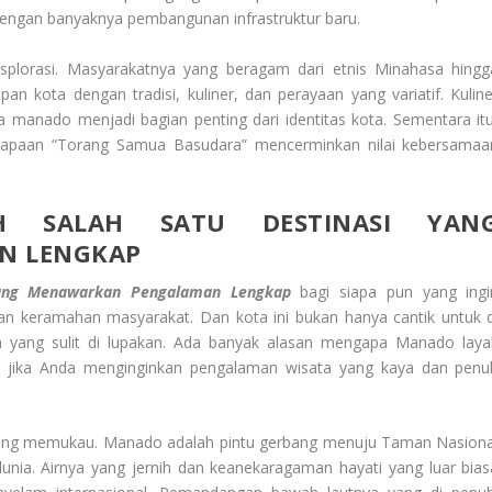
 dengan banyaknya pembangunan infrastruktur baru.
splorasi. Masyarakatnya yang beragam dari etnis Minahasa hingg
 kota dengan tradisi, kuliner, dan perayaan yang variatif. Kuline
ica manado menjadi bagian penting dari identitas kota. Sementara itu
sapaan “Torang Samua Basudara” mencerminkan nilai kebersamaa
 SALAH SATU DESTINASI YAN
N LENGKAP
Yang Menawarkan Pengalaman Lengkap
bagi siapa pun yang ingi
n keramahan masyarakat. Dan kota ini bukan hanya cantik untuk d
m yang sulit di lupakan. Ada banyak alasan mengapa Manado laya
a jika Anda menginginkan pengalaman wisata yang kaya dan penu
yang memukau. Manado adalah pintu gerbang menuju Taman Nasiona
unia. Airnya yang jernih dan keanekaragaman hayati yang luar bias