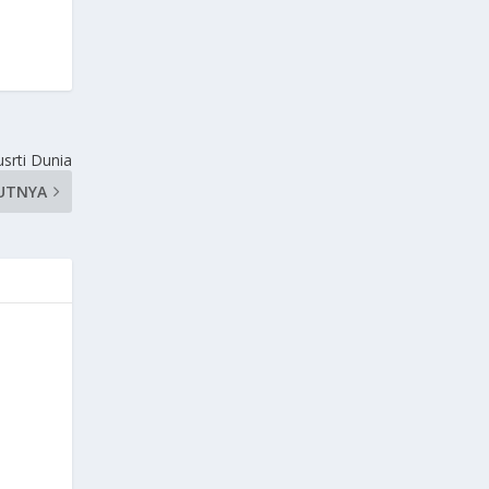
srti Dunia
UTNYA