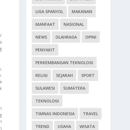
LIGA SPANYOL
MAKANAN
MANFAAT
NASIONAL
r
NEWS
OLAHRAGA
OPINI
a
g
PENYAKIT
PERKEMBANGAN TEKNOLOGI
,
.
RELIGI
SEJARAH
SPORT
i
SULAWESI
SUMATERA
k
TEKNOLOGI
n
TIMNAS INDONESIA
TRAVEL
g
i
TREND
USAHA
WISATA
n