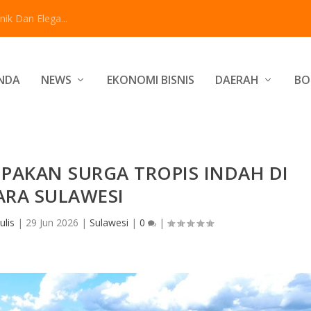
ik Dan Elega...
NDA
NEWS
EKONOMI BISNIS
DAERAH
BO
AKAN SURGA TROPIS INDAH DI
ARA SULAWESI
ulis
|
29 Jun 2026
|
Sulawesi
|
0
|