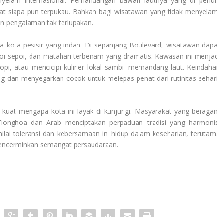
enyelam internasional. Pemandangan bawah lautnya yang di penuh
t siapa pun terpukau. Bahkan bagi wisatawan yang tidak menyelam
an pengalaman tak terlupakan.
 kota pesisir yang indah. Di sepanjang Boulevard, wisatawan dapa
oi-sepoi, dan matahari terbenam yang dramatis. Kawasan ini menjad
kopi, atau mencicipi kuliner lokal sambil memandang laut. Keindaha
 dan menyegarkan cocok untuk melepas penat dari rutinitas sehari
kuat mengapa kota ini layak di kunjungi. Masyarakat yang beraga
Tionghoa dan Arab menciptakan perpaduan tradisi yang harmonis
lai toleransi dan kebersamaan ini hidup dalam keseharian, terutam
mencerminkan semangat persaudaraan.