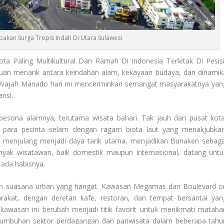
kan Surga Tropis Indah Di Utara Sulawesi
ta Paling Multikultural Dan Ramah Di Indonesia Terletak Di Pesisi
uan menarik antara keindahan alam, kekayaan budaya, dan dinamik
ajah Manado hari ini mencerminkan semangat masyarakatnya yan
ansi.
pesona alamnya, terutama wisata bahari. Tak jauh dari pusat kota
 para pecinta selam dengan ragam biota laut yang menakjubkan
g menjulang menjadi daya tarik utama, menjadikan Bunaken sebaga
nyak wisatawan, baik domestik maupun internasional, datang untu
 ada habisnya.
 suasana urban yang hangat. Kawasan Megamas dan Boulevard o
rakat, dengan deretan kafe, restoran, dan tempat bersantai yan
kawasan ini berubah menjadi titik favorit untuk menikmati matahar
rtumbuhan sektor perdagangan dan pariwisata dalam beberapa tahu