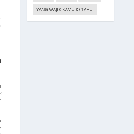
YANG WAJIB KAMU KETAHUI
a
r
,
n
G
n
i
k
h
l
a