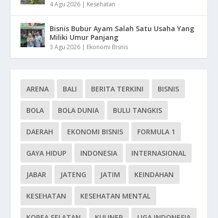
4 Agu 2026
|
Kesehatan
Bisnis Bubur Ayam Salah Satu Usaha Yang
Miliki Umur Panjang
3 Agu 2026
|
Ekonomi Bisnis
ARENA
BALI
BERITA TERKINI
BISNIS
BOLA
BOLA DUNIA
BULU TANGKIS
DAERAH
EKONOMI BISNIS
FORMULA 1
GAYA HIDUP
INDONESIA
INTERNASIONAL
JABAR
JATENG
JATIM
KEINDAHAN
KESEHATAN
KESEHATAN MENTAL
KOREA SELATAN
KULINER
LIGA INDONESIA