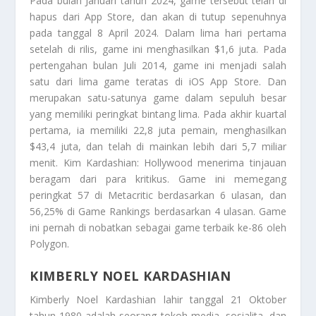
Pada bulan Januari tahun 2024, game tersebut telah di
hapus dari App Store, dan akan di tutup sepenuhnya
pada tanggal 8 April 2024. Dalam lima hari pertama
setelah di rilis, game ini menghasilkan $1,6 juta. Pada
pertengahan bulan Juli 2014, game ini menjadi salah
satu dari lima game teratas di iOS App Store. Dan
merupakan satu-satunya game dalam sepuluh besar
yang memiliki peringkat bintang lima. Pada akhir kuartal
pertama, ia memiliki 22,8 juta pemain, menghasilkan
$43,4 juta, dan telah di mainkan lebih dari 5,7 miliar
menit. Kim Kardashian: Hollywood menerima tinjauan
beragam dari para kritikus. Game ini memegang
peringkat 57 di Metacritic berdasarkan 6 ulasan, dan
56,25% di
Game Rankings
berdasarkan 4 ulasan. Game
ini pernah di nobatkan sebagai game terbaik ke-86 oleh
Polygon.
KIMBERLY NOEL KARDASHIAN
Kimberly Noel Kardashian
lahir tanggal 21 Oktober
tahun 1980 adalah seorang tokoh media, sosialita, dan