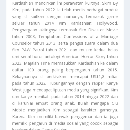
Kardashian mendirikan lini perawatan kulitnya, Skim By
Kim, pada tahun 2022. Ia telah merilis berbagai produk
yang di kaitkan dengan namanya, termasuk game
seluler tahun 2014 Kim Kardashian: Hollywood.
Penghargaan aktingnya termasuk film Disaster Movie
tahun 2008,
Temptation: Confessions of a Marriage
Counselor
tahun 2013, serta pengisi suara dalam dua
film PAW Patrol tahun 2021 dan musim kedua belas
dari serial horor antologi
American Horror Story
tahun
2023. Majalah Time memasukkan Kardashian ke dalam
daftar 100 orang paling berpengaruh tahun 2015.
Kekayaannya di perkirakan mencapai US$1,8 miliar
pada tahun 2022. Hubungannya dengan rapper Kanye
West juga mendapat liputan media yang signifikan. Kim
dan kanye menikah pada tahun 2014 hingga 2022 dan
di karuniai empat orang anak. Itulah mengapa Glu
Mobile menjadikan Kim sebagai karakter gamenya.
Karena Kim memiliki banyak penggemar dan ia juga
memiliki pengaruh di media sosial yang cocok sebagai
karakter dalam
Game Seluler
.