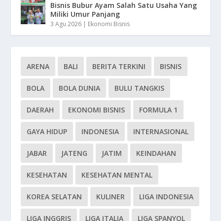
Bisnis Bubur Ayam Salah Satu Usaha Yang
Miliki Umur Panjang
3 Agu 2026
|
Ekonomi Bisnis
ARENA
BALI
BERITA TERKINI
BISNIS
BOLA
BOLA DUNIA
BULU TANGKIS
DAERAH
EKONOMI BISNIS
FORMULA 1
GAYA HIDUP
INDONESIA
INTERNASIONAL
JABAR
JATENG
JATIM
KEINDAHAN
KESEHATAN
KESEHATAN MENTAL
KOREA SELATAN
KULINER
LIGA INDONESIA
LIGA INGGRIS
LIGA ITALIA
LIGA SPANYOL