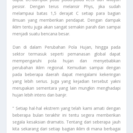
pesisir. Dengan terus melansir Phys, jika sudah
melampaui batas 1,5 derajat C setiap para bagian
ilmuan yang memberikan pendapat. Dengan dampak
iklim tentu juga akan sangat semakin parah dan sampai
menjadi suatu bencana besar.
Dan di dalam Perubahan Pola Hujan, hingga pada
sektor termasuk seperti pemanasan global dapat
mempengaruhi pola hujan dan menyebabkan
perubahan iklim regional. Kemudian sampai dengan
pada beberapa daerah dapat mengalami kekeringan
yang lebih serius. Juga yang kejadian tersebut yakni
merupakan sementara yang lain mungkin menghadapi
hujan lebih intens dan banjir.
” Setiap hal-hal ekstrem yang telah kami amati dengan
beberapa bulan terakhir ini tentu segera memberikan
segala kesaksian dramatis. Tentang dari seberapa jauh
kita sekarang dari setiap bagian iklim di mana berbagai