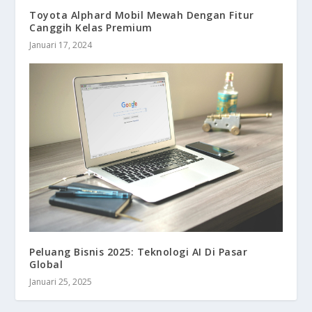
Toyota Alphard Mobil Mewah Dengan Fitur
Canggih Kelas Premium
Januari 17, 2024
Peluang Bisnis 2025: Teknologi AI Di Pasar
Global
Januari 25, 2025