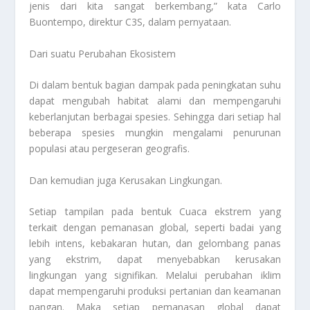
jenis dari kita sangat berkembang,” kata Carlo
Buontempo, direktur C3S, dalam pernyataan.
Dari suatu Perubahan Ekosistem
Di dalam bentuk bagian dampak pada peningkatan suhu
dapat mengubah habitat alami dan mempengaruhi
keberlanjutan berbagai spesies. Sehingga dari setiap hal
beberapa spesies mungkin mengalami penurunan
populasi atau pergeseran geografis.
Dan kemudian juga Kerusakan Lingkungan.
Setiap tampilan pada bentuk Cuaca ekstrem yang
terkait dengan pemanasan global, seperti badai yang
lebih intens, kebakaran hutan, dan gelombang panas
yang ekstrim, dapat menyebabkan kerusakan
lingkungan yang signifikan. Melalui perubahan iklim
dapat mempengaruhi produksi pertanian dan keamanan
pangan. Maka setiap pemanasan global dapat