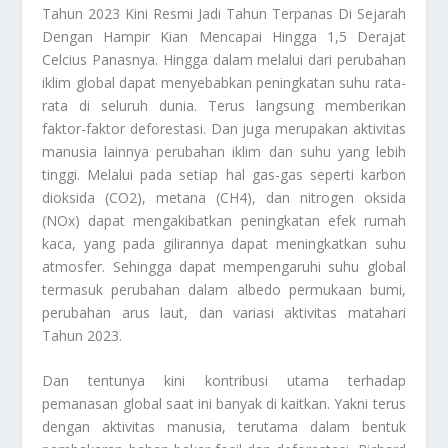
Tahun 2023
Kini Resmi Jadi Tahun Terpanas Di Sejarah
Dengan Hampir Kian Mencapai Hingga 1,5 Derajat
Celcius Panasnya. Hingga dalam melalui dari perubahan
iklim global dapat menyebabkan peningkatan suhu rata-
rata di seluruh dunia. Terus langsung memberikan
faktor-faktor deforestasi. Dan juga merupakan aktivitas
manusia lainnya perubahan iklim dan suhu yang lebih
tinggi. Melalui pada setiap hal gas-gas seperti karbon
dioksida (CO2), metana (CH4), dan nitrogen oksida
(NOx) dapat mengakibatkan peningkatan efek rumah
kaca, yang pada gilirannya dapat meningkatkan suhu
atmosfer. Sehingga dapat mempengaruhi suhu global
termasuk perubahan dalam albedo permukaan bumi,
perubahan arus laut, dan variasi aktivitas matahari
Tahun 2023
.
Dan tentunya kini kontribusi utama terhadap
pemanasan global saat ini banyak di kaitkan. Yakni terus
dengan aktivitas manusia, terutama dalam bentuk