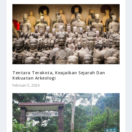
Tentara Terakota, Keajaiban Sejarah Dan
Kekuatan Arkeologi
Februari 5, 2024