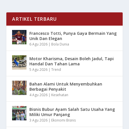
ARTIKEL TERBARU
Francesco Totti, Punya Gaya Bermain Yang
Unik Dan Elegan
6 Agu 2026
|
Bola Dunia
Motor Kharisma, Desain Boleh Jadul, Tapi
Handal Dan Tahan Lama
5 Agu 2026
|
Trend
Bahan Alami Untuk Menyembuhkan
Berbagai Penyakit
4 Agu 2026
|
Kesehatan
Bisnis Bubur Ayam Salah Satu Usaha Yang
Miliki Umur Panjang
3 Agu 2026
|
Ekonomi Bisnis