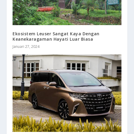
Ekosistem Leuser Sangat Kaya Dengan
Keanekaragaman Hayati Luar Biasa
Januari 27, 2024