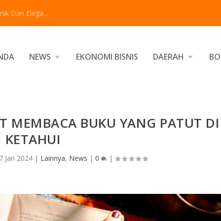
ik Dan Elega...
NDA
NEWS
EKONOMI BISNIS
DAERAH
BO
T MEMBACA BUKU YANG PATUT DI
KETAHUI
7 Jan 2024
|
Lainnya
,
News
|
0
|