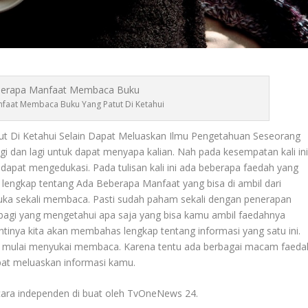
faat Membaca Buku Yang Patut Di Ketahui
 Di Ketahui Selain Dapat Meluaskan Ilmu Pengetahuan Seseorang
gi dan lagi untuk dapat menyapa kalian. Nah pada kesempatan kali in
g dapat mengedukasi. Pada tulisan kali ini ada beberapa faedah yang
 lengkap tentang
Ada Beberapa Manfaat
yang bisa di ambil dari
uka sekali membaca. Pasti sudah paham sekali dengan penerapan
gi yang mengetahui apa saja yang bisa kamu ambil faedahnya
nya kita akan membahas lengkap tentang informasi yang satu ini.
amu mulai menyukai membaca. Karena tentu ada berbagai macam faeda
apat meluaskan informasi kamu.
ra independen di buat oleh TvOneNews 24.