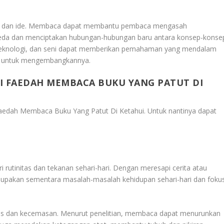
ep dan ide. Membaca dapat membantu pembaca mengasah
eda dan menciptakan hubungan-hubungan baru antara konsep-konse
 teknologi, dan seni dapat memberikan pemahaman yang mendalam
an untuk mengembangkannya.
I FAEDAH MEMBACA BUKU YANG PATUT DI
 Faedah Membaca Buku Yang Patut Di Ketahui
. Untuk nantinya dapat
rutinitas dan tekanan sehari-hari. Dengan meresapi cerita atau
lupakan sementara masalah-masalah kehidupan sehari-hari dan foku
res dan kecemasan. Menurut penelitian, membaca dapat menurunkan