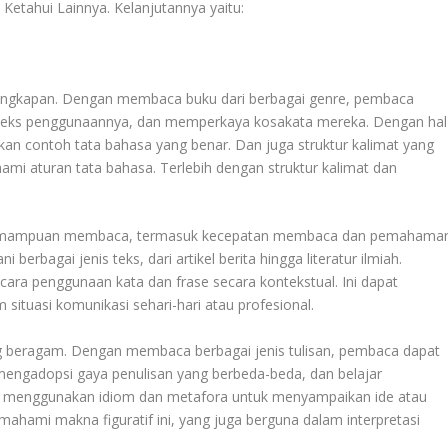
Ketahui Lainnya
. Kelanjutannya yaitu:
 ungkapan. Dengan membaca buku dari berbagai genre, pembaca
teks penggunaannya, dan memperkaya kosakata mereka. Dengan hal
kan contoh tata bahasa yang benar. Dan juga struktur kalimat yang
turan tata bahasa. Terlebih dengan struktur kalimat dan
emampuan membaca, termasuk kecepatan membaca dan pemahama
rbagai jenis teks, dari artikel berita hingga literatur ilmiah.
penggunaan kata dan frase secara kontekstual. Ini dapat
ituasi komunikasi sehari-hari atau profesional.
ng beragam. Dengan membaca berbagai jenis tulisan, pembaca dapat
ngadopsi gaya penulisan yang berbeda-beda, dan belajar
ali menggunakan idiom dan metafora untuk menyampaikan ide atau
mi makna figuratif ini, yang juga berguna dalam interpretasi