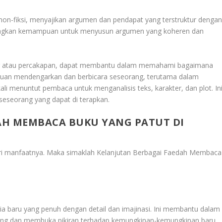
 non-fiksi, menyajikan argumen dan pendapat yang terstruktur denga
kan kemampuan untuk menyusun argumen yang koheren dan
og atau percakapan, dapat membantu dalam memahami bagaimana
puan mendengarkan dan berbicara seseorang, terutama dalam
i menuntut pembaca untuk menganalisis teks, karakter, dan plot. In
eseorang yang dapat di terapkan.
AH MEMBACA BUKU YANG PATUT DI
ari manfaatnya. Maka simaklah
Kelanjutan Berbagai Faedah Membaca
 baru yang penuh dengan detail dan imajinasi. Ini membantu dalam
rang dan membuka pikiran terhadap kemungkinan-kemungkinan baru.