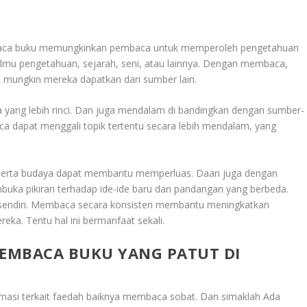
baca buku memungkinkan pembaca untuk memperoleh pengetahuan
tu ilmu pengetahuan, sejarah, seni, atau lainnya. Dengan membaca,
 mungkin mereka dapatkan dari sumber lain.
a yang lebih rinci. Dan juga mendalam di bandingkan dengan sumber-
ca dapat menggali topik tertentu secara lebih mendalam, yang
mu serta budaya dapat membantu memperluas. Daan juga dengan
buka pikiran terhadap ide-ide baru dan pandangan yang berbeda.
a sendiri. Membaca secara konsisten membantu meningkatkan
a. Tentu hal ini bermanfaat sekali.
EMBACA BUKU YANG PATUT DI
ormasi terkait faedah baiknya membaca sobat. Dan simaklah
Ada