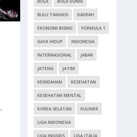
BOLA
BOLA DUNIA
BULU TANGKIS
DAERAH
EKONOMI BISNIS
FORMULA 1
GAYA HIDUP
INDONESIA
INTERNASIONAL
JABAR
i
JATENG
JATIM
KEINDAHAN
KESEHATAN
KESEHATAN MENTAL
KOREA SELATAN
KULINER
h
LIGA INDONESIA
LIGA INGGRIS
LIGA ITALIA