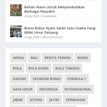
Bahan Alami Untuk Menyembuhkan
Berbagai Penyakit
4 Agu 2026
|
Kesehatan
Bisnis Bubur Ayam Salah Satu Usaha Yang
Miliki Umur Panjang
3 Agu 2026
|
Ekonomi Bisnis
ARENA
BALI
BERITA TERKINI
BISNIS
BOLA
BOLA DUNIA
BULU TANGKIS
DAERAH
EKONOMI BISNIS
FORMULA 1
GAYA HIDUP
INDONESIA
INTERNASIONAL
JABAR
JATENG
JATIM
KEINDAHAN