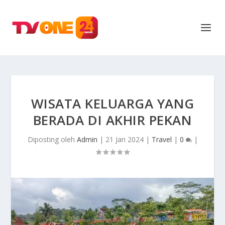
WISATA KELUARGA YANG
BERADA DI AKHIR PEKAN
Diposting oleh
Admin
|
21 Jan 2024
|
Travel
|
0
|