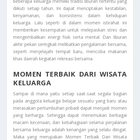
beberapa keluarga memiliki tradisi liburan tertentu yang
diikuti setiap tahun. Ini dapat menciptakan kestabilan,
kenyamanan, dan konsistensi dalam kehidupan
keluarga. Lalu seperti di dalam momen istirahat ini
memberikan kesempatan untuk melepaskan stres dan
mengembalikan energi fisik serta mental. Dan liburan
akhir pekan seringkali melibatkan pengalaman bersama,
seperti menjelajahi tempat baru, mencoba makanan
khas daerah kegiatan rekreasi bersama.
MOMEN TERBAIK DARI WISATA
KELUARGA
Sampai di mana yaitu setiap saat-saat segala bagian
pada anggota keluarga belajar sesuatu yang baru atau
merasakan pertumbuhan pribadi dapat menjadi momen
yang berharga. Sehingga dapat menemukan berbagai
macam keceriaan, dan kebahagiaan selama perjalanan
bersama keluarga adalah kenangan yang selalu diingat.
Maka yang merupakan
Momen Terbaik Dari Wisata