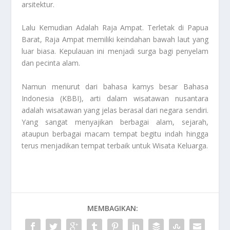
arsitektur.
Lalu Kemudian Adalah Raja Ampat. Terletak di Papua
Barat, Raja Ampat memiliki keindahan bawah laut yang
luar biasa. Kepulauan ini menjadi surga bagi penyelam
dan pecinta alam.
Namun menurut dari bahasa kamys besar Bahasa
Indonesia (KBBI), arti dalam wisatawan nusantara
adalah wisatawan yang jelas berasal dari negara sendiri.
Yang sangat menyajikan berbagai alam, sejarah,
ataupun berbagai macam tempat begitu indah hingga
terus menjadikan tempat terbaik untuk
Wisata Keluarga
.
MEMBAGIKAN: