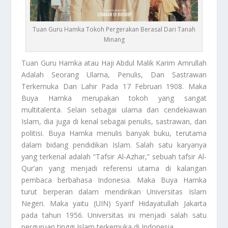
Tuan Guru Hamka Tokoh Pergerakan Berasal Dari Tanah
Minang
Tuan Guru Hamka
atau Haji Abdul Malik Karim Amrullah
Adalah Seorang Ulama, Penulis, Dan Sastrawan
Terkemuka Dan Lahir Pada 17 Februari 1908. Maka
Buya Hamka merupakan tokoh yang sangat
multitalenta. Selain sebagai ulama dan cendekiawan
Islam, dia juga di kenal sebagai penulis, sastrawan, dan
politisi. Buya Hamka menulis banyak buku, terutama
dalam bidang pendidikan Islam. Salah satu karyanya
yang terkenal adalah “Tafsir Al-Azhar,” sebuah tafsir Al-
Qur’an yang menjadi referensi utama di kalangan
pembaca berbahasa Indonesia. Maka Buya Hamka
turut berperan dalam mendirikan Universitas Islam
Negeri. Maka yaitu (UIN) Syarif Hidayatullah Jakarta
pada tahun 1956. Universitas ini menjadi salah satu
perguruan tinggi Islam terkemuka di Indonesia.