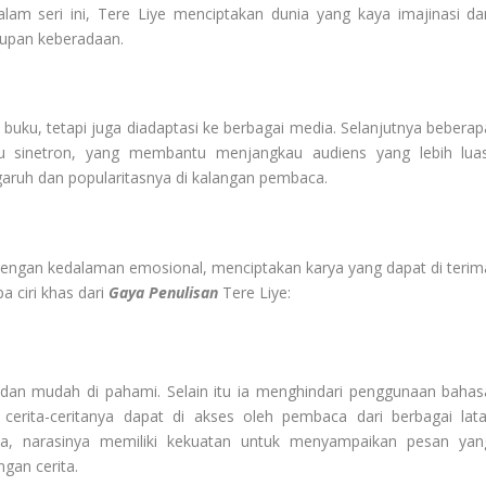
am seri ini, Tere Liye menciptakan dunia yang kaya imajinasi da
dupan keberadaan.
i buku, tetapi juga diadaptasi ke berbagai media. Selanjutnya beberap
tau sinetron, yang membantu menjangkau audiens yang lebih luas
aruh dan popularitasnya di kalangan pembaca.
ngan kedalaman emosional, menciptakan karya yang dapat di terim
a ciri khas dari
Gaya Penulisan
Tere Liye:
dan mudah di pahami. Selain itu ia menghindari penggunaan bahas
ga cerita-ceritanya dapat di akses oleh pembaca dari berbagai lata
a, narasinya memiliki kekuatan untuk menyampaikan pesan yan
an cerita.