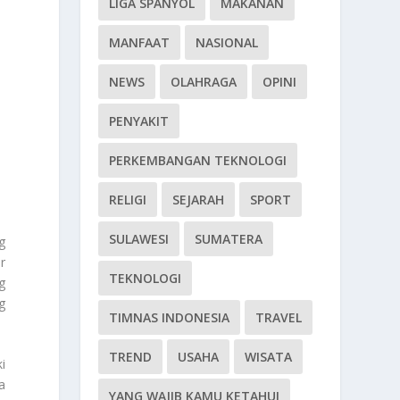
LIGA SPANYOL
MAKANAN
MANFAAT
NASIONAL
NEWS
OLAHRAGA
OPINI
PENYAKIT
PERKEMBANGAN TEKNOLOGI
RELIGI
SEJARAH
SPORT
SULAWESI
SUMATERA
g
r
TEKNOLOGI
g
g
TIMNAS INDONESIA
TRAVEL
TREND
USAHA
WISATA
i
a
YANG WAJIB KAMU KETAHUI