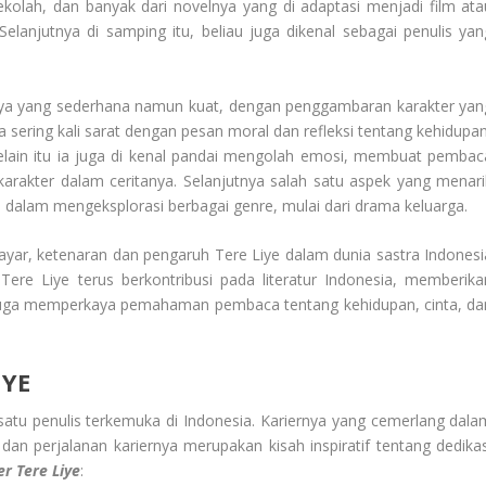
sekolah, dan banyak dari novelnya yang di adaptasi menjadi film ata
elanjutnya di samping itu, beliau juga dikenal sebagai penulis yan
nya yang sederhana namun kuat, dengan penggambaran karakter yan
a sering kali sarat dengan pesan moral dan refleksi tentang kehidupan
elain itu ia juga di kenal pandai mengolah emosi, membuat pembac
karakter dalam ceritanya. Selanjutnya salah satu aspek yang menari
 dalam mengeksplorasi berbagai genre, mulai dari drama keluarga.
layar, ketenaran dan pengaruh Tere Liye dalam dunia sastra Indonesi
 Tere Liye terus berkontribusi pada literatur Indonesia, memberika
pi juga memperkaya pemahaman pembaca tentang kehidupan, cinta, da
IYE
satu penulis terkemuka di Indonesia. Kariernya yang cemerlang dala
dan perjalanan kariernya merupakan kisah inspiratif tentang dedikas
er Tere Liye
: