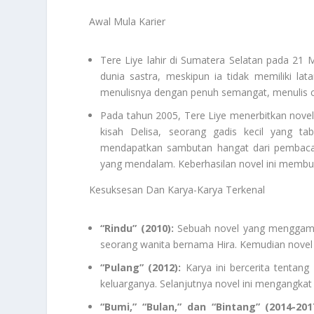
Awal Mula Karier
Tere Liye lahir di Sumatera Selatan pada 21 M
dunia sastra, meskipun ia tidak memiliki la
menulisnya dengan penuh semangat, menulis ce
Pada tahun 2005, Tere Liye menerbitkan nove
kisah Delisa, seorang gadis kecil yang t
mendapatkan sambutan hangat dari pembaca
yang mendalam. Keberhasilan novel ini membuk
Kesuksesan Dan Karya-Karya Terkenal
“Rindu” (2010)
:
Sebuah novel yang menggambar
seorang wanita bernama Hira. Kemudian novel i
“Pulang” (2012)
:
Karya ini bercerita tentang
keluarganya. Selanjutnya novel ini mengangka
“Bumi,” “Bulan,” dan “Bintang” (2014-201