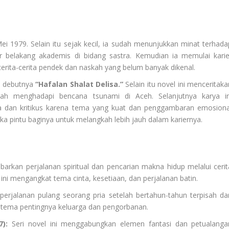
ei 1979. Selain itu sejak kecil, ia sudah menunjukkan minat terhada
tar belakang akademis di bidang sastra. Kemudian ia memulai karie
rita-cerita pendek dan naskah yang belum banyak dikenal.
l debutnya
“Hafalan Shalat Delisa.”
Selain itu novel ini menceritaka
abah menghadapi bencana tsunami di Aceh. Selanjutnya karya in
 dan kritikus karena tema yang kuat dan penggambaran emosiona
a pintu baginya untuk melangkah lebih jauh dalam kariernya.
kan perjalanan spiritual dan pencarian makna hidup melalui cerit
ni mengangkat tema cinta, kesetiaan, dan perjalanan batin.
 perjalanan pulang seorang pria setelah bertahun-tahun terpisah dar
t tema pentingnya keluarga dan pengorbanan.
7)
:
Seri novel ini menggabungkan elemen fantasi dan petualanga