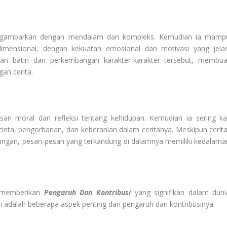
i di gambarkan dengan mendalam dan kompleks. Kemudian ia mamp
idimensional, dengan kekuatan emosional dan motivasi yang jelas
an batin dan perkembangan karakter-karakter tersebut, membua
an cerita.
an moral dan refleksi tentang kehidupan. Kemudian ia sering kal
, cinta, pengorbanan, dan keberanian dalam ceritanya. Meskipun cerita
g ringan, pesan-pesan yang terkandung di dalamnya memiliki kedalama
h memberikan
Pengaruh Dan Kontribusi
yang signifikan dalam duni
ni adalah beberapa aspek penting dari pengaruh dan kontribusinya: