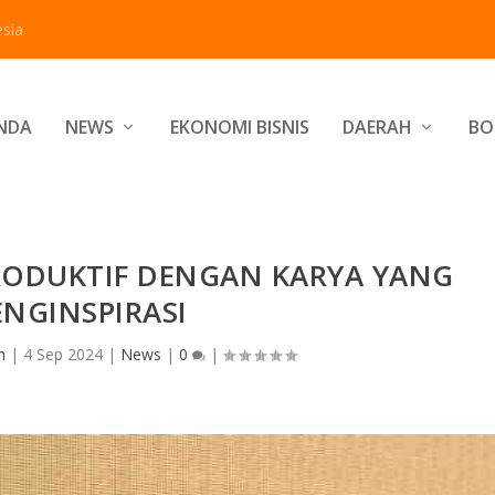
sia
NDA
NEWS
EKONOMI BISNIS
DAERAH
BO
PRODUKTIF DENGAN KARYA YANG
NGINSPIRASI
n
|
4 Sep 2024
|
News
|
0
|