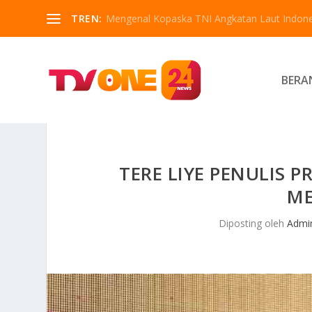
TREN:
Mengenal Kopaska TNI Angkatan Laut Indone
BERA
TERE LIYE PENULIS 
ME
Diposting oleh
Admi