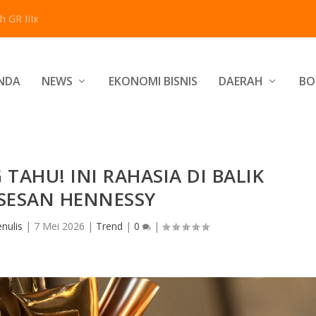
 GR IIIx
NDA
NEWS
EKONOMI BISNIS
DAERAH
BO
TAHU! INI RAHASIA DI BALIK
SESAN HENNESSY
nulis
|
7 Mei 2026
|
Trend
|
0
|