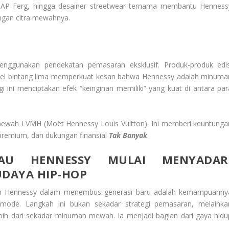
A$AP Ferg, hingga desainer streetwear ternama membantu Henness
ngan citra mewahnya.
enggunakan pendekatan pemasaran eksklusif. Produk-produk edis
hotel bintang lima memperkuat kesan bahwa Hennessy adalah minuma
gi ini menciptakan efek “keinginan memiliki” yang kuat di antara par
ewah LVMH (Moët Hennessy Louis Vuitton). Ini memberi keuntunga
r premium, dan dukungan finansial
Tak Banyak
.
U HENNESSY MULAI MENYADAR
DAYA HIP-HOP
silan Hennessy dalam menembus generasi baru adalah kemampuanny
mode. Langkah ini bukan sekadar strategi pemasaran, melainka
ebih dari sekadar minuman mewah. Ia menjadi bagian dari gaya hidu