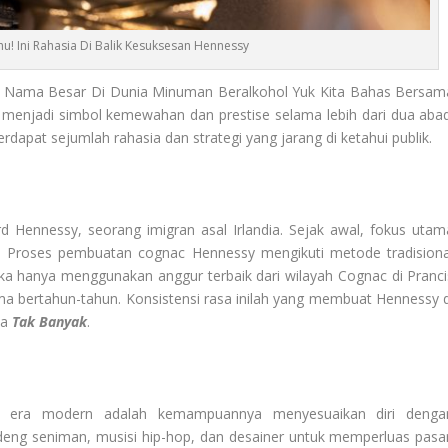
u! Ini Rahasia Di Balik Kesuksesan Hennessy
 Nama Besar Di Dunia Minuman Beralkohol Yuk Kita Bahas Bersam
lah menjadi simbol kemewahan dan prestise selama lebih dari dua abad
dapat sejumlah rahasia dan strategi yang jarang di ketahui publik.
d Hennessy, seorang imigran asal Irlandia. Sejak awal, fokus utam
. Proses pembuatan cognac Hennessy mengikuti metode tradisiona
eka hanya menggunakan anggur terbaik dari wilayah Cognac di Pranci
 bertahun-tahun. Konsistensi rasa inilah yang membuat Hennessy d
ia
Tak Banyak
.
 di era modern adalah kemampuannya menyesuaikan diri denga
ng seniman, musisi hip-hop, dan desainer untuk memperluas pasar