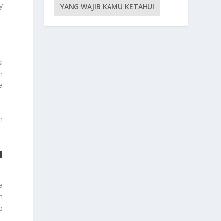
y
YANG WAJIB KAMU KETAHUI
i
n
a
n
I
a
n
p