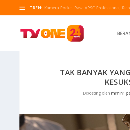
TREN:
Kamera Pocket Rasa APSC Professional, Ricoh
BERA
TAK BANYAK YANG 
KESUK
Diposting oleh
mimin1 pe