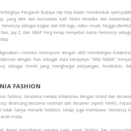
Pentingnya Pengaruh Budaya Hip-Hop dalam membentuk opini publik
p, yang lahir dari komunitas kulit hitam Amerika dan berkemban
Hennessy sebagai bagian dari lirik lagu, video musik, hingga identita
ur, Nas, Jay-Z, dan A$AP Ferg kerap menyebut nama Hennessy sebaga
idup.
digunakan—mereka merespons dengan aktif membangun kolaboras
kolaborasi dengan Nas sebagai duta kampanye “Wild Rabbit” menjad
sy sebagai merek yang menghargai perjuangan, kreativitas, da
NIA FASHION
nia fashion, terutama melalui kolaborasi dengan brand dan desaine
nessy dirancang bersama seniman dan desainer seperti KAWS, Futura
ini tidak hanya menarik kolektor, tetapi juga membawa Hennessy k
l anak muda.
at dalam keterlibatan mereka pada event fashion dan sponsorshi