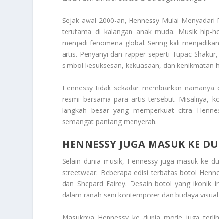
Sejak awal 2000-an, Hennessy Mulai Menyadari 
terutama di kalangan anak muda. Musik hip-ho
menjadi fenomena global. Sering kali menjadikan 
artis. Penyanyi dan rapper seperti Tupac Shak
simbol kesuksesan, kekuasaan, dan kenikmatan h
Hennessy tidak sekadar membiarkan namanya 
resmi bersama para artis tersebut. Misalnya, 
langkah besar yang memperkuat citra Hennes
semangat pantang menyerah.
HENNESSY JUGA MASUK KE DU
Selain dunia musik, Hennessy juga masuk ke du
streetwear. Beberapa edisi terbatas botol Hen
dan Shepard Fairey. Desain botol yang ikonik 
dalam ranah seni kontemporer dan budaya visua
Masuknya Hennessy ke dunia mode juga terlih