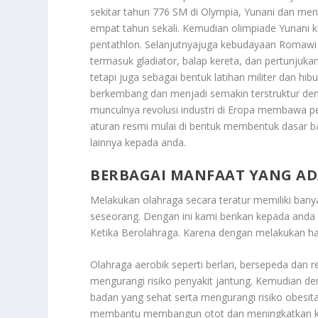
sekitar tahun 776 SM di Olympia, Yunani dan me
empat tahun sekali. Kemudian olimpiade Yunani ku
pentathlon. Selanjutnyajuga kebudayaan Romawi
termasuk gladiator, balap kereta, dan pertunjukan 
tetapi juga sebagai bentuk latihan militer dan hi
berkembang dan menjadi semakin terstruktur den
munculnya revolusi industri di Eropa membawa pe
aturan resmi mulai di bentuk membentuk dasar b
lainnya kepada anda.
BERBAGAI MANFAAT YANG AD
Melakukan olahraga secara teratur memiliki banya
seseorang. Dengan ini kami berikan kepada anda
Ketika Berolahraga
. Karena dengan melakukan hal
Olahraga aerobik seperti berlari, bersepeda dan
mengurangi risiko penyakit jantung. Kemudian 
badan yang sehat serta mengurangi risiko obesitas
membantu membangun otot dan meningkatkan keku