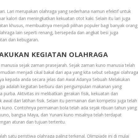
lari. Lari merupakan olahraga yang sederhana namun efektif untuk
kalori dan meningkatkan kekuatan otot kaki. Selain itu lari juga
latan khusus, membuatnya menjadi pilihan populer bagi banyak orang
olahraga lain seperti renang, bersepeda dan angkat besi juga
atan dan kebugaran.
LAKUKAN KEGIATAN OLAHRAGA
pan manusia sejak zaman prasejarah. Sejak zaman kuno manusia telah
 kemudian menjadi cikal bakal dari apa yang kita sebut sebagai olahrag
ya kepada anda secara jelas dari
Awal Adanya Sebuah Melakukan
hraga adalah kegiatan berburu dan pengumpulan makanan yang
purba. Aktivitas ini melibatkan gerakan fisik, kekuatan dan
al dari latihan fisik. Selain itu permainan dan kompetisi juga telah
n kuno. Contohnya permainan bola telah ada sejak ribuan tahun yang
ir kuno, bangsa Maya, dan Yunani kuno misalnya telah terdapat
ngan aturan dan tujuan tertentu.
h satu peristiwa olahraga paling terkenal. Olimpiade ini di mulai