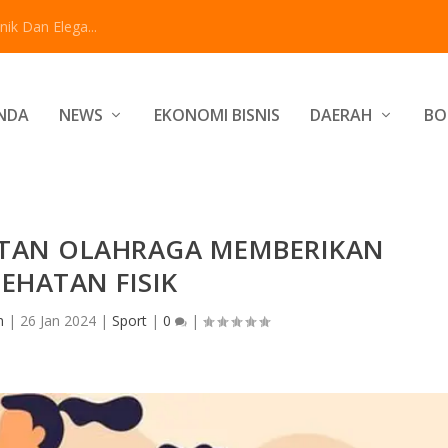
ik Dan Elega...
NDA
NEWS
EKONOMI BISNIS
DAERAH
BO
TAN OLAHRAGA MEMBERIKAN
SEHATAN FISIK
n
|
26 Jan 2024
|
Sport
|
0
|