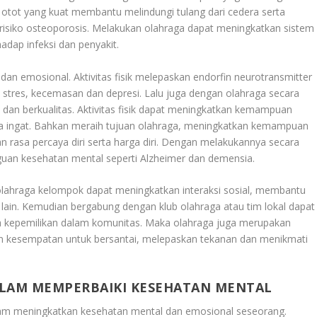
a otot yang kuat membantu melindungi tulang dari cedera serta
isiko osteoporosis. Melakukan olahraga dapat meningkatkan sistem
adap infeksi dan penyakit.
an emosional. Aktivitas fisik melepaskan endorfin neurotransmitter
stres, kecemasan dan depresi. Lalu juga dengan olahraga secara
 dan berkualitas. Aktivitas fisik dapat meningkatkan kemampuan
aya ingat. Bahkan meraih tujuan olahraga, meningkatkan kemampuan
n rasa percaya diri serta harga diri. Dengan melakukannya secara
uan kesehatan mental seperti Alzheimer dan demensia.
 olahraga kelompok dapat meningkatkan interaksi sosial, membantu
in. Kemudian bergabung dengan klub olahraga atau tim lokal dapat
a kepemilikan dalam komunitas. Maka olahraga juga merupakan
n kesempatan untuk bersantai, melepaskan tekanan dan menikmati
ALAM MEMPERBAIKI KESEHATAN MENTAL
alam meningkatkan kesehatan mental dan emosional seseorang.