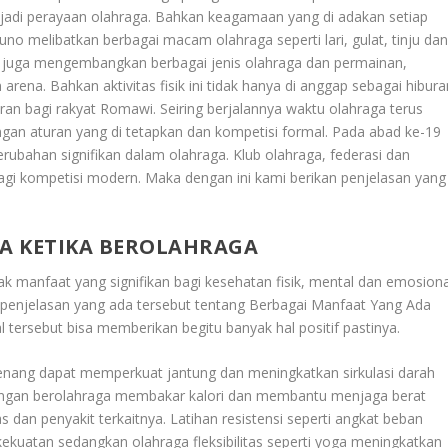
njadi perayaan olahraga. Bahkan keagamaan yang di adakan setiap
no melibatkan berbagai macam olahraga seperti lari, gulat, tinju da
 juga mengembangkan berbagai jenis olahraga dan permainan,
arena. Bahkan aktivitas fisik ini tidak hanya di anggap sebagai hibura
buran bagi rakyat Romawi. Seiring berjalannya waktu olahraga terus
gan aturan yang di tetapkan dan kompetisi formal. Pada abad ke-19
rubahan signifikan dalam olahraga. Klub olahraga, federasi dan
agi kompetisi modern. Maka dengan ini kami berikan penjelasan yang
A KETIKA BEROLAHRAGA
k manfaat yang signifikan bagi kesehatan fisik, mental dan emosiona
 penjelasan yang ada tersebut tentang
Berbagai Manfaat Yang Ada
 tersebut bisa memberikan begitu banyak hal positif pastinya.
 renang dapat memperkuat jantung dan meningkatkan sirkulasi darah
dengan berolahraga membakar kalori dan membantu menjaga berat
 dan penyakit terkaitnya. Latihan resistensi seperti angkat beban
atan sedangkan olahraga fleksibilitas seperti yoga meningkatkan