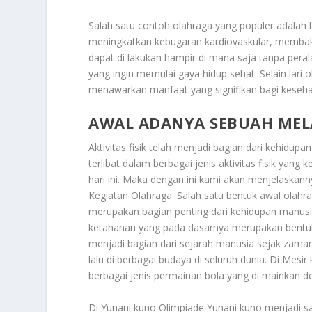
Salah satu contoh olahraga yang populer adalah 
meningkatkan kebugaran kardiovaskular, membakar 
dapat di lakukan hampir di mana saja tanpa pera
yang ingin memulai gaya hidup sehat. Selain lari 
menawarkan manfaat yang signifikan bagi keseh
AWAL ADANYA SEBUAH ME
Aktivitas fisik telah menjadi bagian dari kehidu
terlibat dalam berbagai jenis aktivitas fisik yang
hari ini. Maka dengan ini kami akan menjelaskann
Kegiatan Olahraga
. Salah satu bentuk awal ola
merupakan bagian penting dari kehidupan manusia 
ketahanan yang pada dasarnya merupakan bentuk aw
menjadi bagian dari sejarah manusia sejak zama
lalu di berbagai budaya di seluruh dunia. Di Mes
berbagai jenis permainan bola yang di mainkan de
Di Yunani kuno Olimpiade Yunani kuno menjadi sala