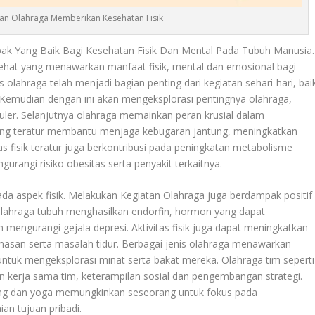
an Olahraga Memberikan Kesehatan Fisik
 Yang Baik Bagi Kesehatan Fisik Dan Mental Pada Tubuh Manusia.
 sehat yang menawarkan manfaat fisik, mental dan emosional bagi
olahraga telah menjadi bagian penting dari kegiatan sehari-hari, bai
 Kemudian dengan ini akan mengeksplorasi pentingnya olahraga,
ler. Selanjutnya olahraga memainkan peran krusial dalam
 yang teratur membantu menjaga kebugaran jantung, meningkatkan
s fisik teratur juga berkontribusi pada peningkatan metabolisme
angi risiko obesitas serta penyakit terkaitnya.
da aspek fisik.
Melakukan Kegiatan Olahraga
juga berdampak positif
olahraga tubuh menghasilkan endorfin, hormon yang dapat
mengurangi gejala depresi. Aktivitas fisik juga dapat meningkatkan
asan serta masalah tidur. Berbagai jenis olahraga menawarkan
ntuk mengeksplorasi minat serta bakat mereka. Olahraga tim seperti
an kerja sama tim, keterampilan sosial dan pengembangan strategi.
renang dan yoga memungkinkan seseorang untuk fokus pada
an tujuan pribadi.