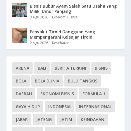
Bisnis Bubur Ayam Salah Satu Usaha Yang
Miliki Umur Panjang
3 Agu 2026
|
Ekonomi Bisnis
Penyakit Tiroid Gangguan Yang
Mempengaruhi Kelenjar Tiroid
2 Agu 2026
|
Kesehatan
ARENA
BALI
BERITA TERKINI
BISNIS
BOLA
BOLA DUNIA
BULU TANGKIS
DAERAH
EKONOMI BISNIS
FORMULA 1
GAYA HIDUP
INDONESIA
INTERNASIONAL
JABAR
JATENG
JATIM
KEINDAHAN