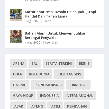
Motor Kharisma, Desain Boleh Jadul, Tapi
Handal Dan Tahan Lama
5 Agu 2026
|
Trend
Bahan Alami Untuk Menyembuhkan
Berbagai Penyakit
4 Agu 2026
|
Kesehatan
ARENA
BALI
BERITA TERKINI
BISNIS
BOLA
BOLA DUNIA
BULU TANGKIS
DAERAH
EKONOMI BISNIS
FORMULA 1
GAYA HIDUP
INDONESIA
INTERNASIONAL
JABAR
JATENG
JATIM
KEINDAHAN