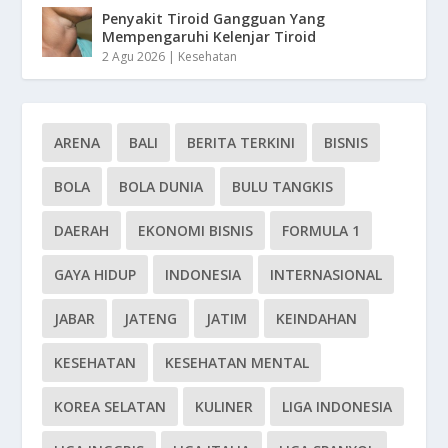
Penyakit Tiroid Gangguan Yang
Mempengaruhi Kelenjar Tiroid
2 Agu 2026
|
Kesehatan
ARENA
BALI
BERITA TERKINI
BISNIS
BOLA
BOLA DUNIA
BULU TANGKIS
DAERAH
EKONOMI BISNIS
FORMULA 1
GAYA HIDUP
INDONESIA
INTERNASIONAL
JABAR
JATENG
JATIM
KEINDAHAN
KESEHATAN
KESEHATAN MENTAL
KOREA SELATAN
KULINER
LIGA INDONESIA