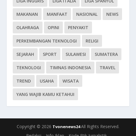
LIGA INGGRIS
LIGA ITALIA
LIGA SPANYOL
MAKANAN
MANFAAT
NASIONAL
NEWS
OLAHRAGA
OPINI
PENYAKIT
PERKEMBANGAN TEKNOLOGI
RELIGI
SEJARAH
SPORT
SULAWESI
SUMATERA
TEKNOLOGI
TIMNAS INDONESIA
TRAVEL
TREND
USAHA
WISATA
YANG WAJIB KAMU KETAHUI
Copyright © 2026
All Rights Reserved.
Tvonenews24
Redaksi
Info Iklan
Kode Etik Jurnalistik