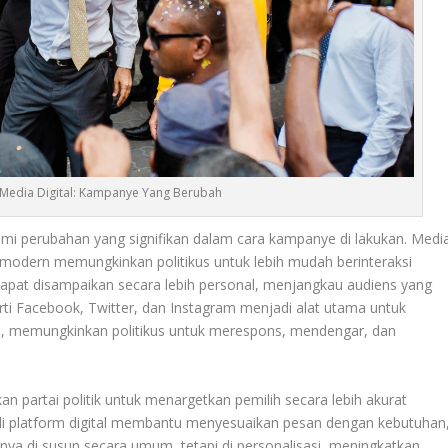
ra Media Digital: Kampanye Yang Berubah
lami perubahan yang signifikan dalam cara kampanye di lakukan. Medi
si modern memungkinkan politikus untuk lebih mudah berinteraksi
 dapat disampaikan secara lebih personal, menjangkau audiens yang
erti Facebook, Twitter, dan Instagram menjadi alat utama untuk
, memungkinkan politikus untuk merespons, mendengar, dan
an partai politik untuk menargetkan pemilih secara lebih akurat
 di platform digital membantu menyesuaikan pesan dengan kebutuhan
nya di susun secara umum, tetapi di personalisasi, meningkatkan