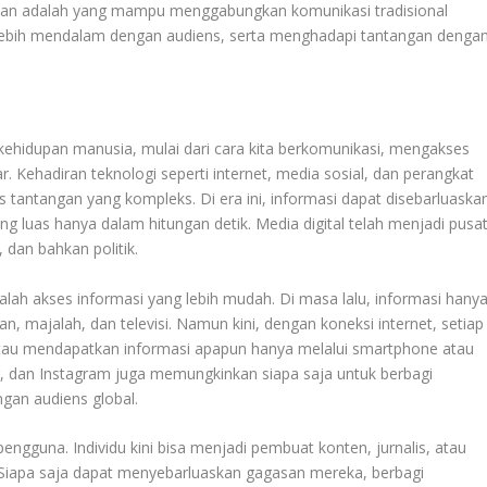
depan adalah yang mampu menggabungkan komunikasi tradisional
g lebih mendalam dengan audiens, serta menghadapi tantangan denga
ehidupan manusia, mulai dari cara kita berkomunikasi, mengakses
r. Kehadiran teknologi seperti internet, media sosial, dan perangkat
 tantangan yang kompleks. Di era ini, informasi dapat disebarluaska
 luas hanya dalam hitungan detik. Media digital telah menjadi pusa
 dan bahkan politik.
dalah akses informasi yang lebih mudah. Di masa lalu, informasi hany
ran, majalah, dan televisi. Namun kini, dengan koneksi internet, setiap
 atau mendapatkan informasi apapun hanya melalui smartphone atau
r, dan Instagram juga memungkinkan siapa saja untuk berbagi
ngan audiens global.
ngguna. Individu kini bisa menjadi pembuat konten, jurnalis, atau
. Siapa saja dapat menyebarluaskan gagasan mereka, berbagi