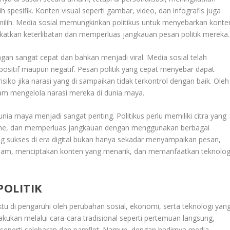
spesifik. Konten visual seperti gambar, video, dan infografis juga
ilih. Media sosial memungkinkan politikus untuk menyebarkan konte
katkan keterlibatan dan memperluas jangkauan pesan politik mereka.
engan sangat cepat dan bahkan menjadi viral. Media sosial telah
ositif maupun negatif. Pesan politik yang cepat menyebar dapat
iko jika narasi yang di sampaikan tidak terkontrol dengan baik. Oleh
alam mengelola narasi mereka di dunia maya.
unia maya menjadi sangat penting. Politikus perlu memiliki citra yang
line, dan memperluas jangkauan dengan menggunakan berbagai
yang sukses di era digital bukan hanya sekadar menyampaikan pesan,
lam, menciptakan konten yang menarik, dan memanfaatkan teknolog
OLITIK
tu di pengaruhi oleh perubahan sosial, ekonomi, serta teknologi yan
akukan melalui cara-cara tradisional seperti pertemuan langsung,
ak seperti selebaran dan pamflet. Namun, dengan hadirnya media