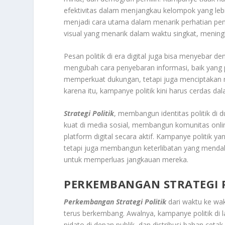
efektivitas dalam menjangkau kelompok yang lebih 
menjadi cara utama dalam menarik perhatian pem
visual yang menarik dalam waktu singkat, mening
Pesan politik di era digital juga bisa menyebar d
mengubah cara penyebaran informasi, baik yang p
memperkuat dukungan, tetapi juga menciptakan ris
karena itu, kampanye politik kini harus cerdas d
Strategi Politik
, membangun identitas politik di d
kuat di media sosial, membangun komunitas on
platform digital secara aktif. Kampanye politik 
tetapi juga membangun keterlibatan yang menda
untuk memperluas jangkauan mereka.
PERKEMBANGAN STRATEGI P
Perkembangan Strategi Politik
dari waktu ke wak
terus berkembang. Awalnya, kampanye politik di l
pidato di depan publik, dan distribusi bahan cet