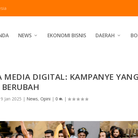
sia
NDA
NEWS
EKONOMI BISNIS
DAERAH
BO
RA MEDIA DIGITAL: KAMPANYE YAN
BERUBAH
|
9 Jan 2025
|
News
,
Opini
|
0
|