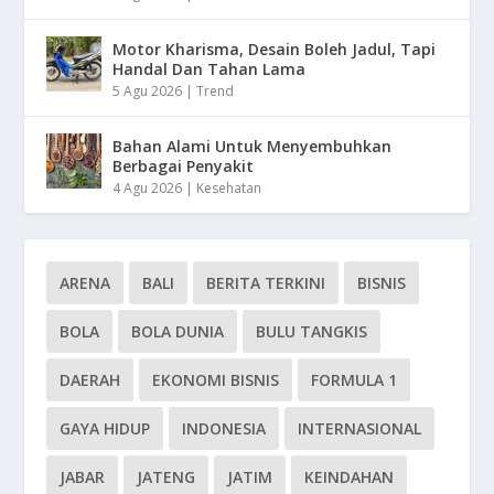
Motor Kharisma, Desain Boleh Jadul, Tapi
Handal Dan Tahan Lama
5 Agu 2026
|
Trend
Bahan Alami Untuk Menyembuhkan
Berbagai Penyakit
4 Agu 2026
|
Kesehatan
ARENA
BALI
BERITA TERKINI
BISNIS
BOLA
BOLA DUNIA
BULU TANGKIS
DAERAH
EKONOMI BISNIS
FORMULA 1
GAYA HIDUP
INDONESIA
INTERNASIONAL
JABAR
JATENG
JATIM
KEINDAHAN