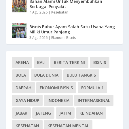
Bahan Alami Untuk Menyembuhkan
Berbagai Penyakit
4 Agu 2026
|
Kesehatan
Bisnis Bubur Ayam Salah Satu Usaha Yang
Miliki Umur Panjang
3 Agu 2026
|
Ekonomi Bisnis
ARENA
BALI
BERITA TERKINI
BISNIS
BOLA
BOLA DUNIA
BULU TANGKIS
DAERAH
EKONOMI BISNIS
FORMULA 1
GAYA HIDUP
INDONESIA
INTERNASIONAL
JABAR
JATENG
JATIM
KEINDAHAN
KESEHATAN
KESEHATAN MENTAL