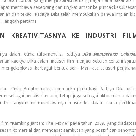
di adalah contoh yang menginspirasi tentang bagaimana bakat alami
apat membawa seseorang dari tingkat amatir ke puncak kesuksesan
nian dan tekad, Raditya Dika telah membuktikan bahwa impian bis
il langkah pertama.
N KREATIVITASNYA KE INDUSTRI FIL
nya dalam dunia tulis-menulis, Raditya
Dika Memperluas Cakupa
lanan Raditya Dika dalam industri film menjadi sebuah cerita inspirati
ngeksplorasi berbagai bentuk seni. Mari kita telusuri perjalana
 dan “Cinta Brontosaurus,” membuka pintu bagi Raditya Dika untu
rperan sebagai penulis skenario, tetapi juga sebagai aktor utama dala
sendiri. Langkah ini membawanya masuk ke dalam dunia perfilma
 film “Kambing Jantan: The Movie” pada tahun 2009, yang diadaptas
uksesan komersial dan mendapat sambutan yang positif dari penonton