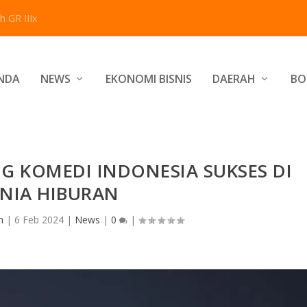
 GR IIIx
NDA
NEWS
EKONOMI BISNIS
DAERAH
BO
G KOMEDI INDONESIA SUKSES DI
NIA HIBURAN
n
|
6 Feb 2024
|
News
|
0
|