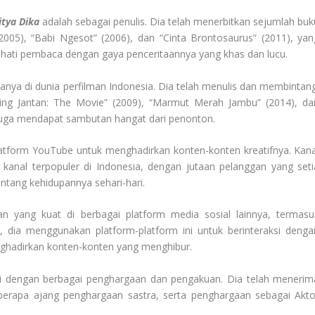
itya Dika
adalah sebagai penulis. Dia telah menerbitkan sejumlah buk
2005), “Babi Ngesot” (2006), dan “Cinta Brontosaurus” (2011), yan
ati pembaca dengan gaya penceritaannya yang khas dan lucu.
anya di dunia perfilman Indonesia. Dia telah menulis dan membintang
ing Jantan: The Movie” (2009), “Marmut Merah Jambu” (2014), da
 juga mendapat sambutan hangat dari penonton.
platform YouTube untuk menghadirkan konten-konten kreatifnya. Kana
 kanal terpopuler di Indonesia, dengan jutaan pelanggan yang seti
entang kehidupannya sehari-hari.
an yang kuat di berbagai platform media sosial lainnya, termasu
, dia menggunakan platform-platform ini untuk berinteraksi denga
hadirkan konten-konten yang menghibur.
akui dengan berbagai penghargaan dan pengakuan. Dia telah menerim
berapa ajang penghargaan sastra, serta penghargaan sebagai Akto