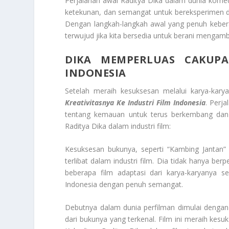
Perjalanan awal Raditya Dika dalam dunia kome
ketekunan, dan semangat untuk bereksperimen d
Dengan langkah-langkah awal yang penuh kebera
terwujud jika kita bersedia untuk berani mengamb
DIKA MEMPERLUAS CAKUPA
INDONESIA
Setelah meraih kesuksesan melalui karya-karya
Kreativitasnya Ke Industri Film Indonesia
. Perja
tentang kemauan untuk terus berkembang dan me
Raditya Dika dalam industri film:
Kesuksesan bukunya, seperti “Kambing Jantan”
terlibat dalam industri film. Dia tidak hanya be
beberapa film adaptasi dari karya-karyanya 
Indonesia dengan penuh semangat.
Debutnya dalam dunia perfilman dimulai dengan
dari bukunya yang terkenal. Film ini meraih kes