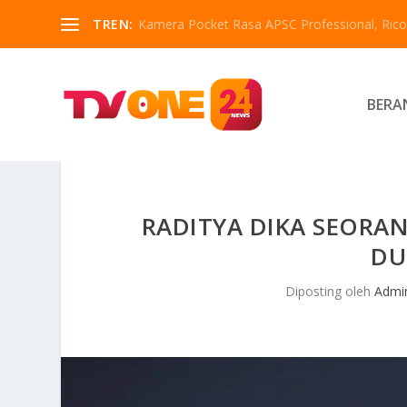
TREN:
Kamera Pocket Rasa APSC Professional, Ricoh
BERA
RADITYA DIKA SEORAN
DU
Diposting oleh
Admi