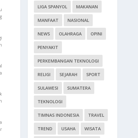
LIGA SPANYOL
MAKANAN
u
g
MANFAAT
NASIONAL
NEWS
OLAHRAGA
OPINI
i
n
PENYAKIT
PERKEMBANGAN TEKNOLOGI
l
a
RELIGI
SEJARAH
SPORT
SULAWESI
SUMATERA
k
n
TEKNOLOGI
TIMNAS INDONESIA
TRAVEL
a
TREND
USAHA
WISATA
r