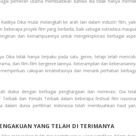
ebagai pemeran utama membuktikan bahwa dia tidak hanya memilik
.
Raditya Dika mulai melangkah ke arah lain dalam industri film, yait
lam beberapa proyek film yang berbeda, baik sebagai sutradara maupu
 keinginan dan kemampuannya untuk mengeksplorasi berbagai aspe
tya Dika tidak hanya terpaku pada satu genre, tetapi telah mencob
rama, dan film-film bergenre lainnya. Keterampilan dan keberanianny
h memperluas cakupan kreativitasnya dan menarik perhatian berbaga
telah diakui dengan berbagai penghargaan dan nominasi. Dia tela
erbaik dan Penulis Terbaik dalam beberapa festival film nasional
ya dalam dunia perfilman Indonesia telah membuahkan hasil yan
ENGAKUAN YANG TELAH DI TERIMANYA