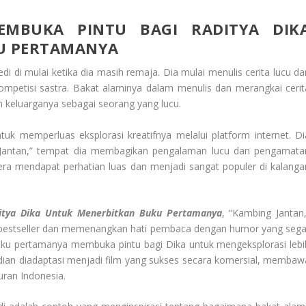
EMBUKA PINTU BAGI RADITYA DIK
U PERTAMANYA
 di mulai ketika dia masih remaja. Dia mulai menulis cerita lucu da
mpetisi sastra. Bakat alaminya dalam menulis dan merangkai cerit
 keluarganya sebagai seorang yang lucu.
k memperluas eksplorasi kreatifnya melalui platform internet. Di
Jantan,” tempat dia membagikan pengalaman lucu dan pengamata
gera mendapat perhatian luas dan menjadi sangat populer di kalanga
itya Dika Untuk Menerbitkan Buku Pertamanya
, “Kambing Jantan,
 bestseller dan memenangkan hati pembaca dengan humor yang sega
uku pertamanya membuka pintu bagi Dika untuk mengeksplorasi lebi
dian diadaptasi menjadi film yang sukses secara komersial, membaw
uran Indonesia.