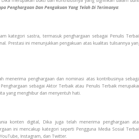
ika merupakan bukti dari kontribusinya yang signifikan dalam duni
apa Penghargaan Dan Pengakuan Yang Telah Di Terimanya
:
am kategori sastra, termasuk penghargaan sebagai Penulis Terbai
l. Prestasi ini menunjukkan pengakuan atas kualitas tulisannya yan
lah menerima penghargaan dan nominasi atas kontribusinya sebaga
. Penghargaan sebagai Aktor Terbaik atau Penulis Terbaik merupaka
ita yang menghibur dan menyentuh hati.
nia konten digital, Dika juga telah menerima penghargaan ata
argaan ini mencakup kategori seperti Pengguna Media Sosial Terbai
 YouTube, Instagram, dan Twitter.