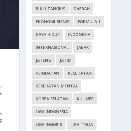
BULU TANGKIS
DAERAH
EKONOMI BISNIS
FORMULA 1
GAYA HIDUP
INDONESIA
INTERNASIONAL
JABAR
JATENG
JATIM
KEINDAHAN
KESEHATAN
KESEHATAN MENTAL
a
i
KOREA SELATAN
KULINER
LIGA INDONESIA
a
g
LIGA INGGRIS
LIGA ITALIA