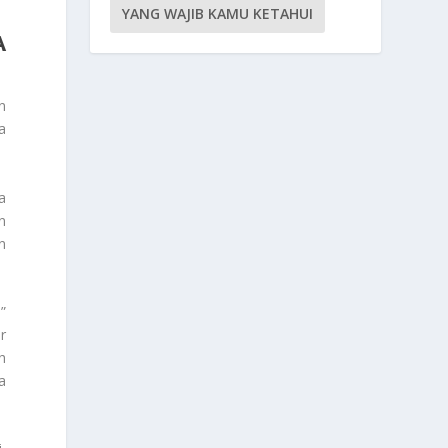
YANG WAJIB KAMU KETAHUI
A
n
a
a
n
n
”
r
h
a