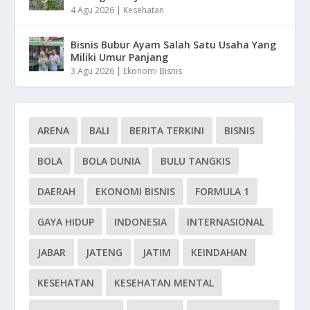
4 Agu 2026
|
Kesehatan
Bisnis Bubur Ayam Salah Satu Usaha Yang
Miliki Umur Panjang
3 Agu 2026
|
Ekonomi Bisnis
ARENA
BALI
BERITA TERKINI
BISNIS
BOLA
BOLA DUNIA
BULU TANGKIS
DAERAH
EKONOMI BISNIS
FORMULA 1
GAYA HIDUP
INDONESIA
INTERNASIONAL
JABAR
JATENG
JATIM
KEINDAHAN
KESEHATAN
KESEHATAN MENTAL