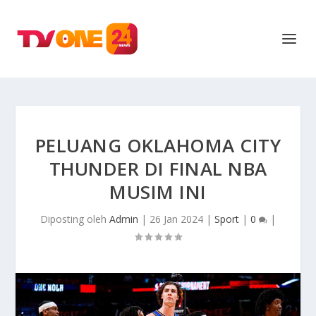
PELUANG OKLAHOMA CITY
THUNDER DI FINAL NBA
MUSIM INI
Diposting oleh
Admin
|
26 Jan 2024
|
Sport
|
0
|