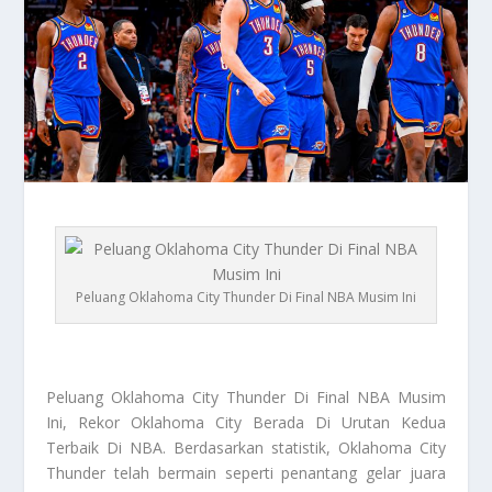
Peluang Oklahoma City Thunder Di Final NBA Musim Ini
Peluang Oklahoma
City Thunder Di Final NBA Musim
Ini, Rekor Oklahoma City Berada Di Urutan Kedua
Terbaik Di NBA. Berdasarkan statistik, Oklahoma City
Thunder telah bermain seperti penantang gelar juara