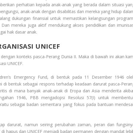
erikan perhatian kepada anak-anak yang berada dalam situasi yan
, pengungsi, anak-anak dengan disabilitas dan mereka yang hidup dala
galang dukungan finansial untuk memastikan kelangsungan program
 Dan mereka juga aktif mendukung akses pendidikan dan imunisas
gai hak dasar anak.
GANISASI UNICEF
t dengan konteks pasca-Perang Dunia II. Maka di bawah ini akan kam
sasi UNICEF
.
ildren’s Emergency Fund, di bentuk pada 11 Desember 1946 ole
ni di bentuk sebagai respons terhadap keadaan darurat pasca-Peran
 kritis di mana banyak anak-anak di Eropa dan Asia menderita akiba
engahan 1946, PBB mengadopsi Resolusi 57(I) untuk membentu
). Yaitu sebagai badan sementara yang fokus pada bantuan mendesa
gap darurat, namun seiring perubahan zaman, peran dan fungsiny
” di hapus dan UNICEF menjadi badan permanen dengan mandat lebi