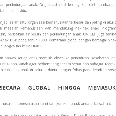
 dan perlindungan anak. Organisasi ini di berdayakan oleh sumbanga
ah dan individu.
adi salah satu organisasi kemanusiaan terbesar dan paling di akui d
asi masalah kemanusiaan dan mendukung hak-hak anak. Program
sin, perbaikan air bersih dan perlindungan anak. UNICEF juga terliba
nak PBB pada tahun 1989. Kemitraan global dengan berbagai pihak
n jangkauan kerja UNICEF.
kan bahwa setiap anak memiliki akses ke pendidikan, kesehatan, da
a untuk anak-anak agar berkembang secara sehat dan bahagia. Merek
hidup anak-anak di seluruh dunia dengan fokus pada keadilan sosia
SECARA GLOBAL HINGGA MEMASUK
masuki Indonesia
akan kami rangkumkan untuk anda di bawah ini.
s terhadap keadaan darurat pasca-Perang Dunia II, telah mengalam