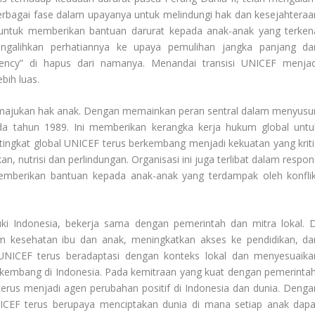
rbagai fase dalam upayanya untuk melindungi hak dan kesejahteraa
k untuk memberikan bantuan darurat kepada anak-anak yang terken
galihkan perhatiannya ke upaya pemulihan jangka panjang da
ncy” di hapus dari namanya. Menandai transisi UNICEF menjad
bih luas.
memajukan hak anak. Dengan memainkan peran sentral dalam menyusu
 tahun 1989. Ini memberikan kerangka kerja hukum global untu
 tingkat global UNICEF terus berkembang menjadi kekuatan yang kriti
 nutrisi dan perlindungan. Organisasi ini juga terlibat dalam respon
memberikan bantuan kepada anak-anak yang terdampak oleh konflik
i Indonesia, bekerja sama dengan pemerintah dan mitra lokal. D
m kesehatan ibu dan anak, meningkatkan akses ke pendidikan, da
. UNICEF terus beradaptasi dengan konteks lokal dan menyesuaika
kembang di Indonesia. Pada
kemitraan yang kuat dengan pemerintah
erus menjadi agen perubahan positif di Indonesia dan dunia. Denga
NICEF terus berupaya menciptakan dunia di mana setiap anak dapa