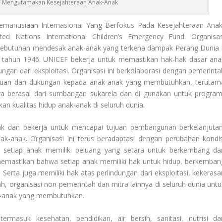
F Mengutamakan Kesejahteraan Anak-Anak
emanusiaan Internasional Yang Berfokus Pada Kesejahteraan Anak
d Nations International Children’s Emergency Fund. Organisas
ebutuhan mendesak anak-anak yang terkena dampak Perang Dunia I
ada tahun 1946. UNICEF bekerja untuk memastikan hak-hak dasar ana
dungan dari eksploitasi. Organisasi ini berkolaborasi dengan pemerinta
antuan dan dukungan kepada anak-anak yang membutuhkan, terutam
ya berasal dari sumbangan sukarela dan di gunakan untuk program
 kualitas hidup anak-anak di seluruh dunia.
k dan bekerja untuk mencapai tujuan pembangunan berkelanjutan
ak-anak. Organisasi ini terus beradaptasi dengan perubahan kondis
setiap anak memiliki peluang yang setara untuk berkembang da
emastikan bahwa setiap anak memiliki hak untuk hidup, berkemban
Serta juga memiliki hak atas perlindungan dari eksploitasi, kekerasa
, organisasi non-pemerintah dan mitra lainnya di seluruh dunia untu
-anak yang membutuhkan.
termasuk kesehatan, pendidikan, air bersih, sanitasi, nutrisi da