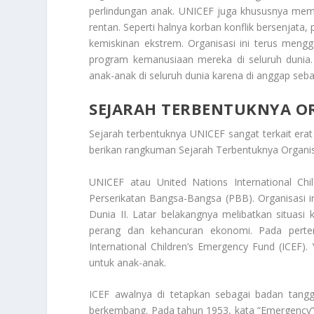
perlindungan anak. UNICEF juga khususnya memb
rentan. Seperti halnya korban konflik bersenjata
kemiskinan ekstrem. Organisasi ini terus meng
program kemanusiaan mereka di seluruh dunia.
anak-anak di seluruh dunia karena di anggap seba
SEJARAH TERBENTUKNYA OR
Sejarah terbentuknya UNICEF sangat terkait era
berikan rangkuman
Sejarah Terbentuknya Organi
UNICEF atau United Nations International Ch
Perserikatan Bangsa-Bangsa (PBB). Organisasi i
Dunia II. Latar belakangnya melibatkan situasi
perang dan kehancuran ekonomi. Pada pert
International Children’s Emergency Fund (ICEF
untuk anak-anak.
ICEF awalnya di tetapkan sebagai badan tang
berkembang. Pada tahun 1953, kata “Emergency