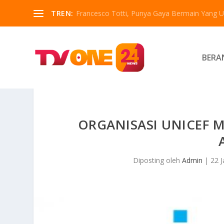
TREN:
Francesco Totti, Punya Gaya Bermain Yang Un
BERA
ORGANISASI UNICEF
Diposting oleh
Admin
|
22 