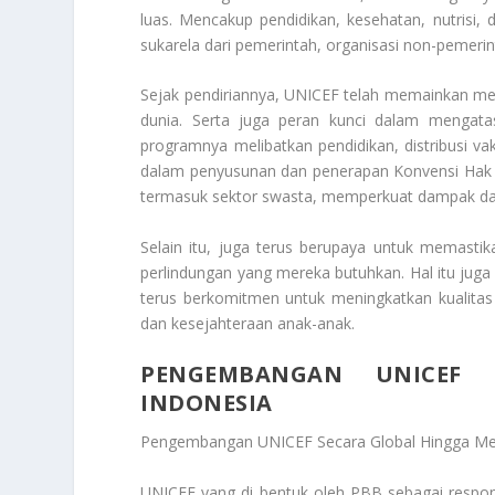
luas. Mencakup pendidikan, kesehatan, nutrisi,
sukarela dari pemerintah, organisasi non-pemerint
Sejak pendiriannya, UNICEF telah memainkan menj
dunia. Serta juga peran kunci dalam mengat
programnya melibatkan pendidikan, distribusi vak
dalam penyusunan dan penerapan Konvensi Hak A
termasuk sektor swasta, memperkuat dampak da
Selain itu, juga terus berupaya untuk memasti
perlindungan yang mereka butuhkan. Hal itu jug
terus berkomitmen untuk meningkatkan kualitas 
dan kesejahteraan anak-anak.
PENGEMBANGAN UNICEF 
INDONESIA
Pengembangan UNICEF Secara Global Hingga Me
UNICEF yang di bentuk oleh PBB sebagai respon