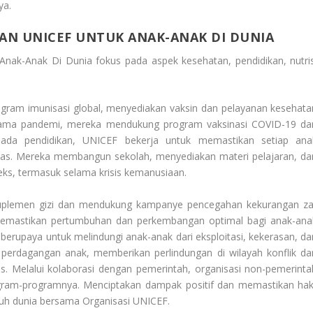
ya.
KAN UNICEF UNTUK ANAK-ANAK DI DUNIA
 Anak-Anak Di Dunia
fokus pada aspek kesehatan, pendidikan, nutris
ram imunisasi global, menyediakan vaksin dan pelayanan kesehata
elama pandemi, mereka mendukung program vaksinasi COVID-19 da
Pada
pendidikan, UNICEF bekerja untuk memastikan setiap ana
tas. Mereka membangun sekolah, menyediakan materi pelajaran, da
ks, termasuk selama krisis kemanusiaan.
uplemen gizi dan mendukung kampanye pencegahan kekurangan za
 memastikan pertumbuhan dan perkembangan optimal bagi anak-ana
erupaya untuk melindungi anak-anak dari eksploitasi, kekerasan, da
n perdagangan anak, memberikan perlindungan di wilayah konflik da
is.
Melalui kolaborasi dengan pemerintah, organisasi non-pemerinta
ogram-programnya. Menciptakan dampak positif dan memastikan hak
uruh dunia bersama
Organisasi UNICEF
.