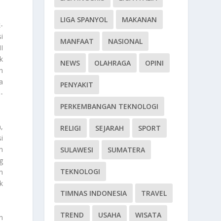
LIGA SPANYOL
MAKANAN
-
i
MANFAAT
NASIONAL
I
k
NEWS
OLAHRAGA
OPINI
h
a
PENYAKIT
-
PERKEMBANGAN TEKNOLOGI
,
RELIGI
SEJARAH
SPORT
i
n
SULAWESI
SUMATERA
g
TEKNOLOGI
n
k
TIMNAS INDONESIA
TRAVEL
TREND
USAHA
WISATA
n