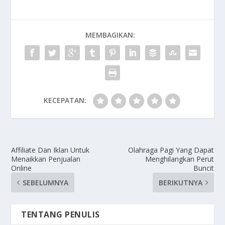
MEMBAGIKAN:
KECEPATAN:
Affiliate Dan Iklan Untuk
Olahraga Pagi Yang Dapat
Menaikkan Penjualan
Menghilangkan Perut
Online
Buncit
SEBELUMNYA
BERIKUTNYA
TENTANG PENULIS