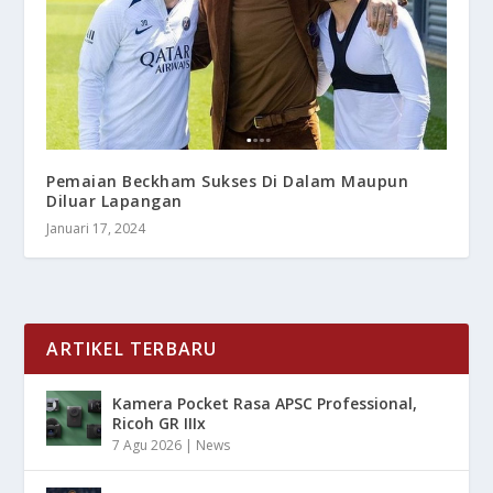
Pemaian Beckham Sukses Di Dalam Maupun
Diluar Lapangan
Januari 17, 2024
ARTIKEL TERBARU
Kamera Pocket Rasa APSC Professional,
Ricoh GR IIIx
7 Agu 2026
|
News