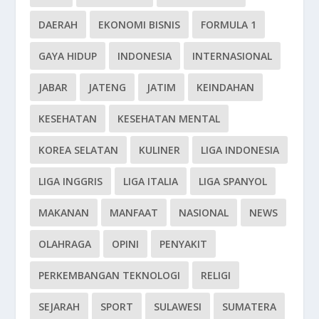
DAERAH
EKONOMI BISNIS
FORMULA 1
GAYA HIDUP
INDONESIA
INTERNASIONAL
JABAR
JATENG
JATIM
KEINDAHAN
KESEHATAN
KESEHATAN MENTAL
KOREA SELATAN
KULINER
LIGA INDONESIA
LIGA INGGRIS
LIGA ITALIA
LIGA SPANYOL
MAKANAN
MANFAAT
NASIONAL
NEWS
OLAHRAGA
OPINI
PENYAKIT
PERKEMBANGAN TEKNOLOGI
RELIGI
SEJARAH
SPORT
SULAWESI
SUMATERA