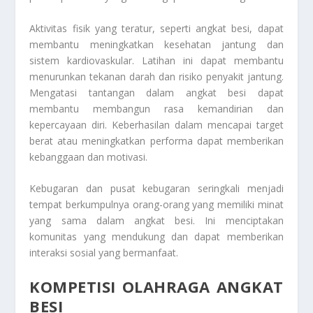
Aktivitas fisik yang teratur, seperti angkat besi, dapat
membantu meningkatkan kesehatan jantung dan
sistem kardiovaskular. Latihan ini dapat membantu
menurunkan tekanan darah dan risiko penyakit jantung.
Mengatasi tantangan dalam angkat besi dapat
membantu membangun rasa kemandirian dan
kepercayaan diri. Keberhasilan dalam mencapai target
berat atau meningkatkan performa dapat memberikan
kebanggaan dan motivasi.
Kebugaran dan pusat kebugaran seringkali menjadi
tempat berkumpulnya orang-orang yang memiliki minat
yang sama dalam angkat besi. Ini menciptakan
komunitas yang mendukung dan dapat memberikan
interaksi sosial yang bermanfaat.
KOMPETISI OLAHRAGA ANGKAT
BESI