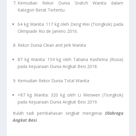
Kemudian Rekor Dunia Snatch Wanita dalam
Kategori Berat Tertentu
64 kg Wanita: 117 kg oleh Deng Wei (Tiongkok) pada
Olimpiade Rio de Janeiro 2016.
Rekor Dunia Clean and Jerk Wanita
87 kg Wanita: 154 kg oleh Tatiana Kashirina (Rusia)
pada Kejuaraan Dunia Angkat Besi 2018.
Kemudian Rekor Dunia Total Wanita
+87 kg Wanita: 320 kg oleh Li Wenwen (Tiongkok)
pada Kejuaraan Dunia Angkat Besi 2019.
Itulah tadi pembahasan singkat mengenai
Olahraga
Angkat Besi
.