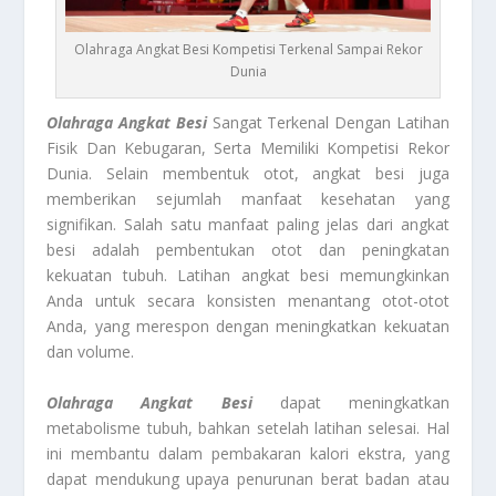
Olahraga Angkat Besi Kompetisi Terkenal Sampai Rekor
Dunia
Olahraga Angkat Besi
Sangat Terkenal Dengan Latihan
Fisik Dan Kebugaran, Serta Memiliki Kompetisi Rekor
Dunia. Selain membentuk otot, angkat besi juga
memberikan sejumlah manfaat kesehatan yang
signifikan. Salah satu manfaat paling jelas dari angkat
besi adalah pembentukan otot dan peningkatan
kekuatan tubuh. Latihan angkat besi memungkinkan
Anda untuk secara konsisten menantang otot-otot
Anda, yang merespon dengan meningkatkan kekuatan
dan volume.
Olahraga Angkat Besi
dapat meningkatkan
metabolisme tubuh, bahkan setelah latihan selesai. Hal
ini membantu dalam pembakaran kalori ekstra, yang
dapat mendukung upaya penurunan berat badan atau