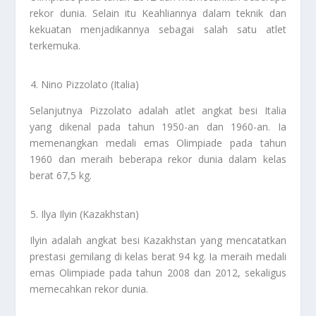
rekor dunia. Selain itu Keahliannya dalam teknik dan
kekuatan menjadikannya sebagai salah satu atlet
terkemuka.
Nino Pizzolato (Italia)
Selanjutnya Pizzolato adalah atlet angkat besi Italia
yang dikenal pada tahun 1950-an dan 1960-an. Ia
memenangkan medali emas Olimpiade pada tahun
1960 dan meraih beberapa rekor dunia dalam kelas
berat 67,5 kg.
Ilya Ilyin (Kazakhstan)
Ilyin adalah angkat besi Kazakhstan yang mencatatkan
prestasi gemilang di kelas berat 94 kg. Ia meraih medali
emas Olimpiade pada tahun 2008 dan 2012, sekaligus
memecahkan rekor dunia.