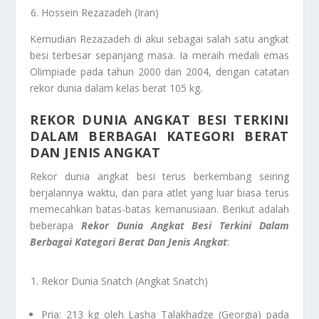
Hossein Rezazadeh (Iran)
Kemudian Rezazadeh di akui sebagai salah satu angkat
besi terbesar sepanjang masa. Ia meraih medali emas
Olimpiade pada tahun 2000 dan 2004, dengan catatan
rekor dunia dalam kelas berat 105 kg.
REKOR DUNIA ANGKAT BESI TERKINI
DALAM BERBAGAI KATEGORI BERAT
DAN JENIS ANGKAT
Rekor dunia angkat besi terus berkembang seiring
berjalannya waktu, dan para atlet yang luar biasa terus
memecahkan batas-batas kemanusiaan. Berikut adalah
beberapa
Rekor Dunia Angkat Besi Terkini Dalam
Berbagai Kategori Berat Dan Jenis Angkat
:
Rekor Dunia Snatch (Angkat Snatch)
Pria: 213 kg oleh Lasha Talakhadze (Georgia) pada