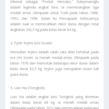
Dikenal sebagai “Pocket Hercules,” Süleymanoğlu
adalah legenda angkat besi. Ia memenangkan tiga
medali emas Olimpiade untuk Turki pada tahun 1988,
1992, dan 1996. Selain itu Pencapaian terbesarnya
adalah saat ia memecahkan rekor dunia dengan total
angkatan 342,5 kg pada kelas berat 64 kg.
Pyotr Krylov (Uni Soviet)
Kemudian Krylov adalah salah satu atlet terhebat pada
era Uni Soviet. Ia meraih medali emas Olimpiade pada
tahun 1976 dan mencetak beberapa rekor dunia dalam
kelas berat 82,5 kg. Krylov juga merupakan enam kali
juara dunia.
Liao Hui (Tiongkok)
Liao Hui adalah angkat besi Tiongkok yang dominan
dalam kelas berat 69 kg. Ia meraih medali emas
Olimpiade pada tahun 2012 dan memecahkan beberapa