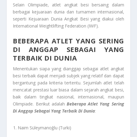
Selain Olimpiade, atlet angkat besi bersaing dalam
berbagai kejuaraan dunia dan turnamen internasional,
seperti Kejuaraan Dunia Angkat Besi yang diakui oleh
International Weightlifting Federation (IWF).
BEBERAPA ATLET YANG SERING
DI ANGGAP SEBAGAI YANG
TERBAIK DI DUNIA
Menentukan siapa yang dianggap sebagai atlet angkat
besi terbaik dapat menjadi subjek yang relatif dan dapat
bergantung pada kriteria tertentu. Sejumlah atlet telah
mencatat prestasi luar biasa dalam sejarah angkat besi,
baik dalam tingkat nasional, internasional, maupun
Olimpiade. Berikut adalah
Beberapa Atlet Yang Sering
Di Anggap Sebagai Yang Terbaik Di Dunia
:
Naim Süleymanoğlu (Turki)