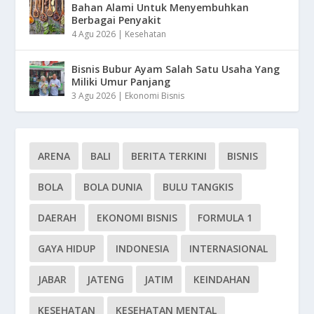
Bahan Alami Untuk Menyembuhkan
Berbagai Penyakit
4 Agu 2026
|
Kesehatan
Bisnis Bubur Ayam Salah Satu Usaha Yang
Miliki Umur Panjang
3 Agu 2026
|
Ekonomi Bisnis
ARENA
BALI
BERITA TERKINI
BISNIS
BOLA
BOLA DUNIA
BULU TANGKIS
DAERAH
EKONOMI BISNIS
FORMULA 1
GAYA HIDUP
INDONESIA
INTERNASIONAL
JABAR
JATENG
JATIM
KEINDAHAN
KESEHATAN
KESEHATAN MENTAL