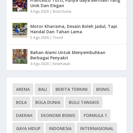
Francesco Totti, Punya Gaya Bermain Yang
Unik Dan Elegan
6 Agu 2026
|
Bola Dunia
Motor Kharisma, Desain Boleh Jadul, Tapi
Handal Dan Tahan Lama
5 Agu 2026
|
Trend
Bahan Alami Untuk Menyembuhkan
Berbagai Penyakit
4 Agu 2026
|
Kesehatan
ARENA
BALI
BERITA TERKINI
BISNIS
BOLA
BOLA DUNIA
BULU TANGKIS
DAERAH
EKONOMI BISNIS
FORMULA 1
GAYA HIDUP
INDONESIA
INTERNASIONAL