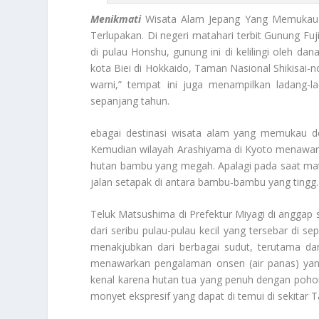
Menikmati
Wisata Alam Jepang Yang Memukau
Terlupakan. Di negeri matahari terbit Gunung Fuj
di pulau Honshu, gunung ini di kelilingi oleh d
kota Biei di Hokkaido, Taman Nasional Shikisai-n
warni,” tempat ini juga menampilkan ladang
sepanjang tahun.
ebagai destinasi wisata alam yang memukau de
Kemudian wilayah Arashiyama di Kyoto menawar
hutan bambu yang megah. Apalagi pada saat ma
jalan setapak di antara bambu-bambu yang ting
Teluk Matsushima di Prefektur Miyagi di anggap s
dari seribu pulau-pulau kecil yang tersebar di s
menakjubkan dari berbagai sudut, terutama dar
menawarkan pengalaman onsen (air panas) yang
kenal karena hutan tua yang penuh dengan pohon
monyet ekspresif yang dapat di temui di sekitar