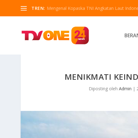
TREN:
Mengenal Kopaska TNI Angkatan Laut Indone
BERA
MENIKMATI KEIN
Diposting oleh
Admin
|