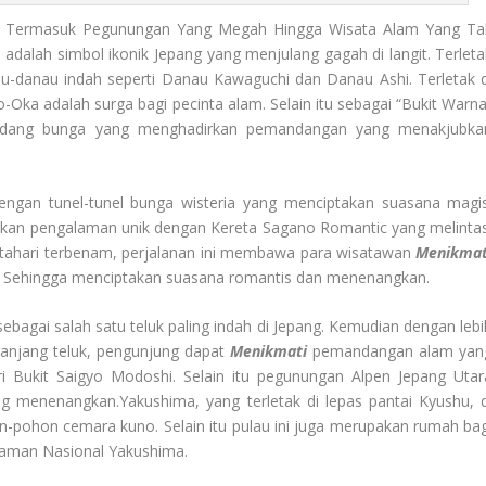
 Termasuk Pegunungan Yang Megah Hingga Wisata Alam Yang Ta
i adalah simbol ikonik Jepang yang menjulang gagah di langit. Terleta
anau-danau indah seperti Danau Kawaguchi dan Danau Ashi. Terletak d
o-Oka adalah surga bagi pecinta alam. Selain itu sebagai “Bukit Warna
-ladang bunga yang menghadirkan pemandangan yang menakjubka
ngan tunel-tunel bunga wisteria yang menciptakan suasana magis
kan pengalaman unik dengan Kereta Sagano Romantic yang melintas
tahari terbenam, perjalanan ini membawa para wisatawan
Menikmat
g. Sehingga menciptakan suasana romantis dan menenangkan.
ebagai salah satu teluk paling indah di Jepang. Kemudian dengan lebi
epanjang teluk, pengunjung dapat
Menikmati
pemandangan alam yan
i Bukit Saigyo Modoshi. Selain itu pegunungan Alpen Jepang Utar
 menenangkan.Yakushima, yang terletak di lepas pantai Kyushu, d
-pohon cemara kuno. Selain itu pulau ini juga merupakan rumah bag
 Taman Nasional Yakushima.