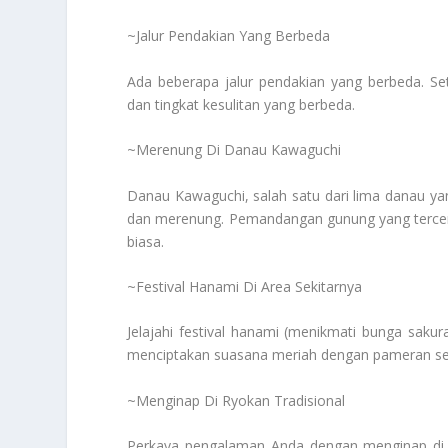
~Jalur Pendakian Yang Berbeda
Ada beberapa jalur pendakian yang berbeda. 
dan tingkat kesulitan yang berbeda.
~Merenung Di Danau Kawaguchi
Danau Kawaguchi, salah satu dari lima danau yan
dan merenung. Pemandangan gunung yang tercer
biasa.
~Festival Hanami Di Area Sekitarnya
Jelajahi festival hanami (menikmati bunga sakura
menciptakan suasana meriah dengan pameran sen
~Menginap Di Ryokan Tradisional
Perkaya pengalaman Anda dengan menginap di ryo