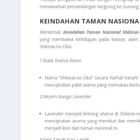
menawarkan pemandangan langsung ke Gunung Fuj
KEINDAHAN TAMAN NASIONAL
Menikmati
Keindahan Taman Nasional Shikisai
yang membawa kehidupan pada kanvas alam te
Shikisai-no-Oka:
1.Bukit Warna-Warni
Nama “Shikisai-no-Oka” secara harfiah berart
menciptakan palet warna yang memukau.Berbaga
2.Musim Bunga Lavender
Lavender menjadi bintang utama di Shikisai-
menciptakan aroma yang memikat dan memikat
menjadi ikon dari taman nasional ini.
3.Seni Tanah Dan Langit