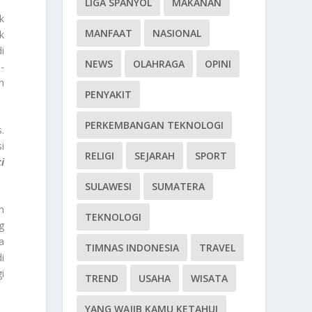
LIGA SPANYOL
MAKANAN
k
MANFAAT
NASIONAL
k
i
NEWS
OLAHRAGA
OPINI
-
n
PENYAKIT
PERKEMBANGAN TEKNOLOGI
.
i
RELIGI
SEJARAH
SPORT
i
SULAWESI
SUMATERA
h
TEKNOLOGI
g
a
TIMNAS INDONESIA
TRAVEL
i
i
TREND
USAHA
WISATA
YANG WAJIB KAMU KETAHUI