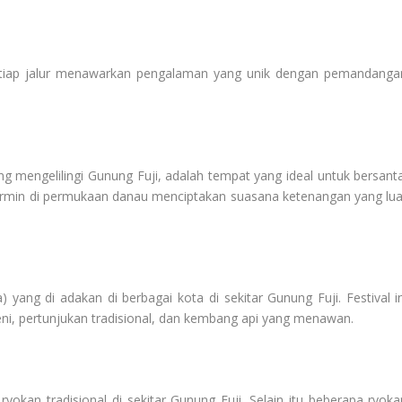
Setiap jalur menawarkan pengalaman yang unik dengan pemandanga
g mengelilingi Gunung Fuji, adalah tempat yang ideal untuk bersanta
min di permukaan danau menciptakan suasana ketenangan yang lua
) yang di adakan di berbagai kota di sekitar Gunung Fuji. Festival in
i, pertunjukan tradisional, dan kembang api yang menawan.
kan tradisional di sekitar Gunung Fuji. Selain itu beberapa ryoka