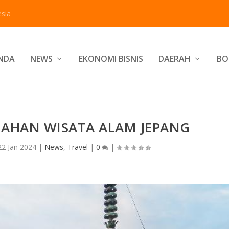
sia
NDA
NEWS
EKONOMI BISNIS
DAERAH
BO
DAHAN WISATA ALAM JEPANG
22 Jan 2024
|
News
,
Travel
|
0
|