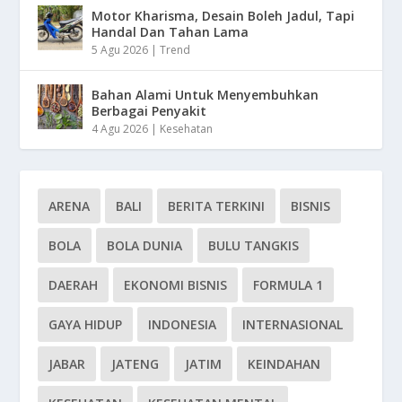
Motor Kharisma, Desain Boleh Jadul, Tapi
Handal Dan Tahan Lama
5 Agu 2026
|
Trend
Bahan Alami Untuk Menyembuhkan
Berbagai Penyakit
4 Agu 2026
|
Kesehatan
ARENA
BALI
BERITA TERKINI
BISNIS
BOLA
BOLA DUNIA
BULU TANGKIS
DAERAH
EKONOMI BISNIS
FORMULA 1
GAYA HIDUP
INDONESIA
INTERNASIONAL
JABAR
JATENG
JATIM
KEINDAHAN