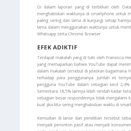
Di dalam laporan yang di terbitkan oleh Data
menghabiskan waktunya di smartphone untuk me
paling sering dan lama di kunjungi setiap hariny
lama dalam menggunakan waktunya untuk membuka
Whatsapp serta Chrome Browser.
EFEK ADIKTIF
Terdapat makalah yang di tulis oleh Fransisca He
yang memaparkan bahwa YouTube dapat menimbu
dalam makalah tersebut di jelaskan bagaimana 
terhadap para penggunanya. Jumlah ini terny
pengguna YouTube dalam sebagian kecil 2,4% 
Sementara 18,5% lainnya lebih rendah kadar ketag
sebagian besar respondennya tidak mengalami k
kuat jika kita sering menghabiskan waktu di smar
Kemudian di lansir dari penelitian tersebut s
menjadi penonton pasif atau menjadi konsumen 