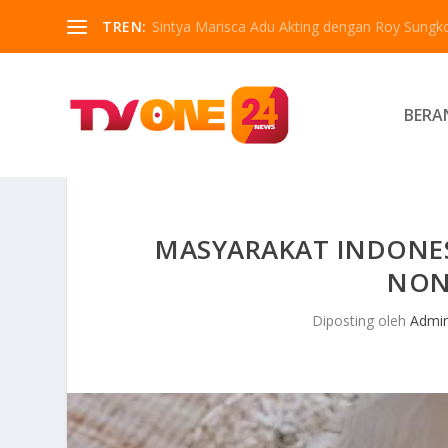
TREN:
Sintya Marisca Adu Akting dengan Roy Sungko
BERA
MASYARAKAT INDONE
NON
Diposting oleh
Admi