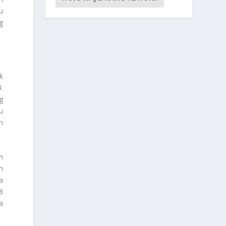
u
g
k
.
g
u
n
m
m
a
8
a