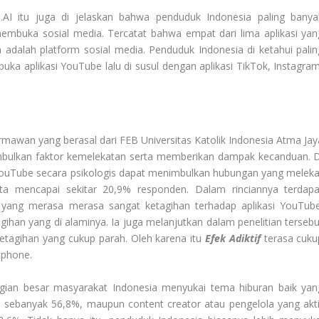
.AI itu juga di jelaskan bahwa penduduk Indonesia paling banya
mbuka sosial media. Tercatat bahwa empat dari lima aplikasi yan
a adalah platform sosial media. Penduduk Indonesia di ketahui palin
 aplikasi YouTube lalu di susul dengan aplikasi TikTok, Instagram
rmawan yang berasal dari FEB Universitas Katolik Indonesia Atma Jay
lkan faktor kemelekatan serta memberikan dampak kecanduan. D
YouTube secara psikologis dapat menimbulkan hubungan yang meleka
ata mencapai sekitar 20,9% responden. Dalam rinciannya terdapa
yang merasa merasa sangat ketagihan terhadap aplikasi YouTube
ihan yang di alaminya. Ia juga melanjutkan dalam penelitian tersebu
etagihan yang cukup parah. Oleh karena itu
Efek Adiktif
terasa cuku
tphone.
ebagian besar masyarakat Indonesia menyukai tema hiburan baik yan
sebanyak 56,8%, maupun content creator atau pengelola yang akti