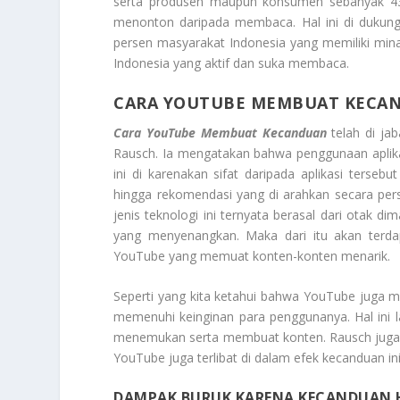
serta produsen maupun konsumen sebanyak 43,
menonton daripada membaca. Hal ini di duku
persen masyarakat Indonesia yang memiliki mina
Indonesia yang aktif dan suka membaca.
CARA YOUTUBE MEMBUAT KECA
Cara YouTube Membuat Kecanduan
telah di ja
Rausch. Ia mengatakan bahwa penggunaan aplika
ini di karenakan sifat daripada aplikasi terseb
hingga rekomendasi yang di arahkan secara per
jenis teknologi ini ternyata berasal dari otak 
yang menyenangkan. Maka dari itu akan terda
YouTube yang memuat konten-konten menarik.
Seperti yang kita ketahui bahwa YouTube juga 
memenuhi keinginan para penggunanya. Hal ini 
menemukan serta membuat konten. Rausch juga m
YouTube juga terlibat di dalam efek kecanduan ini
DAMPAK BURUK KARENA KECANDUAN 