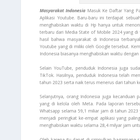
Masyarakat Indonesia
Masuk Ke Daftar Yang Pa
Aplikasi Youtube. Baru-baru ini terdapat seb
menghabiskan waktu di Hp hanya untuk menonton
terbaru dari Media State of Mobile 2024 yang di t
hasil bahwa masyarakat di Indonesia terbany
Youtube yang di miliki oleh Google tersebut. Ke
Indonesia biasanya menghabiskan waktu dengan to
Selain YouTube, penduduk Indonesia juga sud
TikTok. Hasilnya, penduduk Indonesia telah meng
tahun 2023 serta naik terus menerus dari tahun 
Selanjutnya, orang Indonesia juga kecanduan 
yang di kelola oleh Meta. Pada laporan terse
Whatsapp selama 59,1 miliar jam di tahun 2023 y
menjadi peringkat ke-empat aplikasi yang palin
menghabiskan waktu selama 28,4 milyar jam untuk
Oleh karena itu dapat di simpulkan bagaimana 