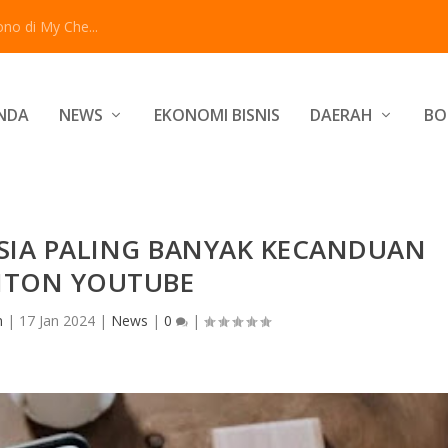
no di My Che...
NDA
NEWS
EKONOMI BISNIS
DAERAH
BO
SIA PALING BANYAK KECANDUAN
TON YOUTUBE
n
|
17 Jan 2024
|
News
|
0
|