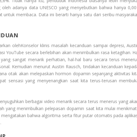
6%. Tidak hanya itu, penduduk Indonesia biasanya lebih menyuka
ng oleh adanya data UNESCO yang menyebutkan bahwa hanya 0,00
t untuk membaca. Data ini berarti hanya satu dari seribu masyaraka
NDUAN
barkan olehKonselor klinis masalah kecanduan sampai depresi, Austi
si YouTube secara berlebihan akan menimbulkan rasa ketagihan. Ha
ut yang sangat menarik perhatian, hal-hal baru secara terus meneru
sonal. Kemudian menurut Austin Rausch, tindakan kecanduan kepad
dimana otak akan melepaskan hormon dopamin sepanjang aktivitas kit
pat sensasi yang menyenangkan saat kita terus-terusan membuk
menyuguhkan berbagai video menarik secara terus menerus yang aka
lah yang menimbulkan pelepasan dopamin saat kita mulai menikmati
engatakan bahwa algoritma serta fitur putar otomatis pada aplikas
.
HP