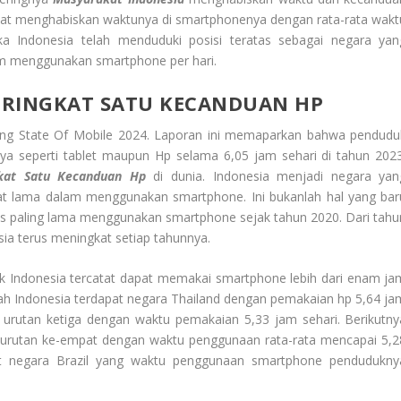
apat menghabiskan waktunya di smartphonenya dengan rata-rata wakt
ika Indonesia telah menduduki posisi teratas sebagai negara yan
m menggunakan smartphone per hari.
ERINGKAT SATU KECANDUAN HP
entang State Of Mobile 2024. Laporan ini memaparkan bahwa pendudu
a seperti tablet maupun Hp selama 6,05 jam sehari di tahun 2023
gkat Satu Kecanduan Hp
di dunia. Indonesia menjadi negara yan
t lama dalam menggunakan smartphone. Ini bukanlah hal yang bar
tas paling lama menggunakan smartphone sejak tahun 2020. Dari tahu
ia terus meningkat setiap tahunnya.
duk Indonesia tercatat dapat memakai smartphone lebih dari enam ja
lah Indonesia terdapat negara Thailand dengan pemakaian hp 5,64 ja
 urutan ketiga dengan waktu pemakaian 5,33 jam sehari. Berikutny
i urutan ke-empat dengan waktu penggunaan rata-rata mencapai 5,2
at negara Brazil yang waktu penggunaan smartphone pendudukny