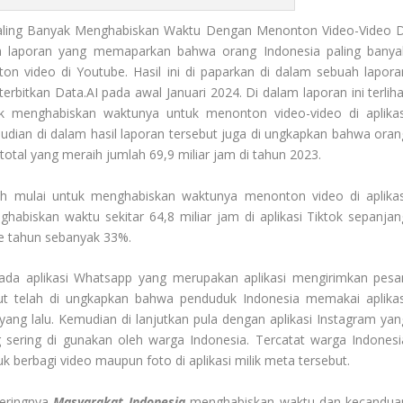
ling Banyak Menghabiskan Waktu Dengan Menonton Video-Video D
uah laporan yang memaparkan bahwa orang Indonesia paling banya
 video di Youtube. Hasil ini di paparkan di dalam sebuah lapora
erbitkan Data.AI pada awal Januari 2024. Di dalam laporan ini terliha
ak menghabiskan waktunya untuk menonton video-video di aplikas
mudian di dalam hasil laporan tersebut juga di ungkapkan bahwa oran
tal yang meraih jumlah 69,9 miliar jam di tahun 2023.
ah mulai untuk menghabiskan waktunya menonton video di aplikas
habiskan waktu sekitar 64,8 miliar jam di aplikasi Tiktok sepanjan
ke tahun sebanyak 33%.
pada aplikasi Whatsapp yang merupakan aplikasi mengirimkan pesa
but telah di ungkapkan bahwa penduduk Indonesia memakai aplikas
ang lalu. Kemudian di lanjutkan pula dengan aplikasi Instagram yan
g sering di gunakan oleh warga Indonesia. Tercatat warga Indonesi
 berbagi video maupun foto di aplikasi milik meta tersebut.
seringnya
Masyarakat Indonesia
menghabiskan waktu dan kecandua