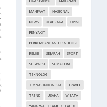
LIGA SPANYOL
MAKANAN
i
MANFAAT
NASIONAL
k
n
NEWS
OLAHRAGA
OPINI
t
i
PENYAKIT
g
PERKEMBANGAN TEKNOLOGI
i
RELIGI
SEJARAH
SPORT
g
SULAWESI
SUMATERA
n
TEKNOLOGI
i
g
TIMNAS INDONESIA
TRAVEL
a
TREND
USAHA
WISATA
YANG WAJIB KAMU KETAHUI
n