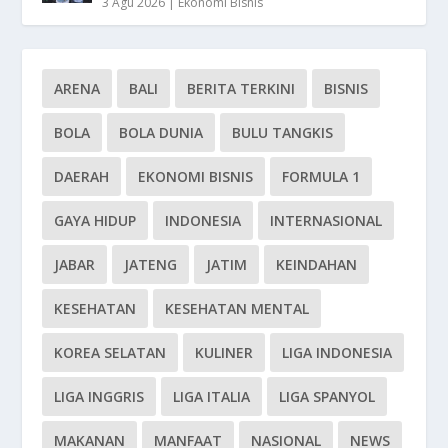
3 Agu 2026
|
Ekonomi Bisnis
ARENA
BALI
BERITA TERKINI
BISNIS
BOLA
BOLA DUNIA
BULU TANGKIS
DAERAH
EKONOMI BISNIS
FORMULA 1
GAYA HIDUP
INDONESIA
INTERNASIONAL
JABAR
JATENG
JATIM
KEINDAHAN
KESEHATAN
KESEHATAN MENTAL
KOREA SELATAN
KULINER
LIGA INDONESIA
LIGA INGGRIS
LIGA ITALIA
LIGA SPANYOL
MAKANAN
MANFAAT
NASIONAL
NEWS