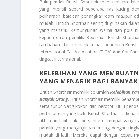
Bulu pendek British Shorthair memudahkan dala
yang intensif seperti beberapa ras kucing de
peliharaan, baik dari penangkar resmi maupun ad
mudah. British Shorthair sering di gunakan dal
yang menarik. Kemungkinan warna dan pola bul
kepada calon pemilik. Beberapa British Shorth
tambahan dan menarik minat penonton.British S
International Cat Association (TICA) dan Cat Fanc
tingkat internasional.
KELEBIHAN YANG MEMBUATNY
YANG MENARIK BAGI BANYAK
British Shorthair memiliki sejumlah
Kelebihan Ya
Banyak Orang
. British Shorthair memiliki penam
serta tubuh yang kokoh dan berotot. Bulu pen
perlindungan yang baik. British Shorthair di kena
aktif dan lebih suka bersantai di tempat yang
pemilik yang menginginkan kucing dengan tingk
mudah di latih. Mereka dapat dengan cepat mem