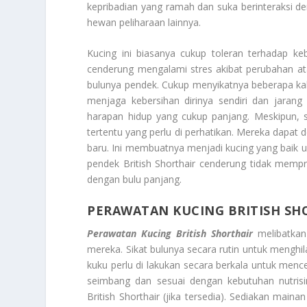
kepribadian yang ramah dan suka berinteraksi d
hewan peliharaan lainnya.
Kucing ini biasanya cukup toleran terhadap kebi
cenderung mengalami stres akibat perubahan ata
bulunya pendek. Cukup menyikatnya beberapa kal
menjaga kebersihan dirinya sendiri dan jaran
harapan hidup yang cukup panjang. Meskipun, 
tertentu yang perlu di perhatikan. Mereka dapat
baru. Ini membuatnya menjadi kucing yang baik u
pendek British Shorthair cenderung tidak memp
dengan bulu panjang.
PERAWATAN KUCING BRITISH SH
Perawatan Kucing British Shorthair
melibatkan
mereka. Sikat bulunya secara rutin untuk mengh
kuku perlu di lakukan secara berkala untuk me
seimbang dan sesuai dengan kebutuhan nutrisin
British Shorthair (jika tersedia). Sediakan main