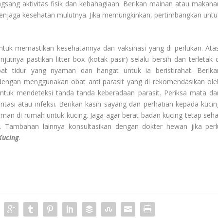
ang aktivitas fisik dan kebahagiaan. Berikan mainan atau makana
njaga kesehatan mulutnya. Jika memungkinkan, pertimbangkan untu
ntuk memastikan kesehatannya dan vaksinasi yang di perlukan. Atas
tnya pastikan litter box (kotak pasir) selalu bersih dan terletak d
t tidur yang nyaman dan hangat untuk ia beristirahat. Berika
g dengan menggunakan obat anti parasit yang di rekomendasikan ole
untuk mendeteksi tanda tanda keberadaan parasit. Periksa mata da
iritasi atau infeksi. Berikan kasih sayang dan perhatian kepada kucin
man di rumah untuk kucing. Jaga agar berat badan kucing tetap seha
 Tambahan lainnya konsultasikan dengan dokter hewan jika perl
Kucing
.