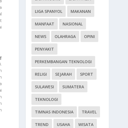
a
a
LIGA SPANYOL
MAKANAN
l
t
MANFAAT
NASIONAL
i
NEWS
OLAHRAGA
OPINI
PENYAKIT
g
PERKEMBANGAN TEKNOLOGI
.
h
RELIGI
SEJARAH
SPORT
m
a
SULAWESI
SUMATERA
i
n
TEKNOLOGI
h
h
TIMNAS INDONESIA
TRAVEL
TREND
USAHA
WISATA