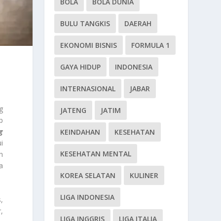
BOLA
BOLA DUNIA
BULU TANGKIS
DAERAH
EKONOMI BISNIS
FORMULA 1
GAYA HIDUP
INDONESIA
INTERNASIONAL
JABAR
g
JATENG
JATIM
p
g
KEINDAHAN
KESEHATAN
i
KESEHATAN MENTAL
h
a
KOREA SELATAN
KULINER
LIGA INDONESIA
,
,
LIGA INGGRIS
LIGA ITALIA