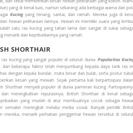
dat, dan tebal memberikan kesan hewan peliharaan yang kokoh. Warn
lue) yang di kenal luas, namun sekarang ada berbagai warna dan pol
ebagai
Kucing
yang tenang, santai, dan ramah. Mereka juga di kena
dan hewan peliharaan lainnya. Hewan ini memiliki suara yang lembu
ah salah satu ras kucing yang tahan lama dan sangat di sukai sebaga
ang menarik dan kepribadiannya yang ramah.
ISH SHORTHAIR
u ras kucing yang sangat populer di seluruh dunia.
Popularitas Kucin
, dan beberapa faktor telah menyumbang kepada daya tarik ras ini
 khas dengan kepala bundar, mata besar dan bulat, serta postur tubu
erikan kesan yang mewah. Sejak pertama kali berpartisipasi dala
h Shorthair menjadi populer di dunia pameran kucing. Partisipasiny
n meningkatkan reputasinya. British Shorthair di kenal sebaga
Kepribadian yang mudah di atur membuatnya cocok sebagai hewa
hair semakin meningkat melalui media sosial. Banyak pemilik Britis
an mereka, menarik perhatian penggemar hewan tersebut di seluru