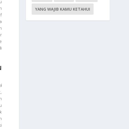
u
n
YANG WAJIB KAMU KETAHUI
f
a
n
r
e
i
N
i
,
n
u
k
n
i