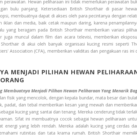
m perawatan. Hewan peliharaan ini tidak memerlukan perawatan bul
ngan bulu panjang. Ketersediaan British Shorthair di pasar hewa
opsi, membuatnya dapat di akses oleh para pecintanya dengan relati
am iklan dan media, baik cetak maupun daring, karena penampilanny
u yang beragam pada British Shorthair memberikan variasi piliha
air juga muncul dalam film dan acara televisi, memberikan eksposu
horthair di akui oleh banyak organisasi kucing resmi seperti Th
iers’ Association (CFA), memberikan validitas dan pengakuan ras ini d
A MENJADI PILIHAN HEWAN PELIHARAA
 ORANG
ng Membuatnya Menjadi Pilihan Hewan Peliharaan Yang Menarik Bag
pilan fisik yang mencolok, dengan kepala bundar, mata besar dan bulat
dek, padat, dan tebal memberikan kesan yang mewah dan memberika
l sebagai kucing yang santai dan tenang. Mereka cenderung tidak terlal
 nyaman. Sifat ini membuatnya cocok sebagai hewan peliharaan untu
at energi yang lebih rendah. Mereka adalah kucing yang cerdas da
ahami rutinitas dan tata krama rumah. British Shorthair memilik