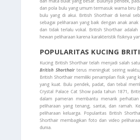
dan mata bulat yang besar. Bulunya pendek, pa
dan pola bulu yang umum termasuk warna biru (b
bulu yang di akui. British Shorthair di kenal s
sebagai peliharaan yang baik dengan anak anak 
dan tidak terlalu vokal. British Shorthair adal
hewan peliharaan karena karakteristik fisiknya y
POPULARITAS KUCING BRIT
Kucing British Shorthair telah menjadi salah sat
British Shorthair
terus meningkat seiring waktu
British Shorthair memiliki penampilan fisik yang
yang kuat. Bulu pendek, padat, dan tebal memb
Crystal Palace Cat Show pada tahun 1871, Britis
dalam pameran membantu menarik perhatian da
peliharaan yang tenang, santai, dan ramah. 
peliharaan keluarga. Popularitas British Short
Shorthair membagikan foto dan video pelihara
dunia.