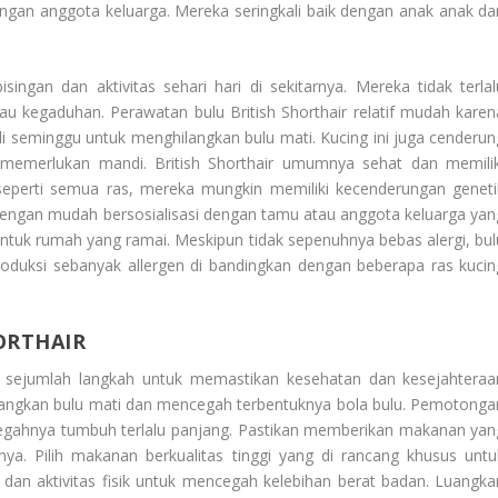
engan anggota keluarga. Mereka seringkali baik dengan anak anak da
singan dan aktivitas sehari hari di sekitarnya. Mereka tidak terlal
u kegaduhan. Perawatan bulu British Shorthair relatif mudah karen
i seminggu untuk menghilangkan bulu mati. Kucing ini juga cenderun
g memerlukan mandi. British Shorthair umumnya sehat dan memilik
seperti semua ras, mereka mungkin memiliki kecenderungan geneti
 dengan mudah bersosialisasi dengan tamu atau anggota keluarga yan
ntuk rumah yang ramai. Meskipun tidak sepenuhnya bebas alergi, bul
roduksi sebanyak allergen di bandingkan dengan beberapa ras kucin
ORTHAIR
 sejumlah langkah untuk memastikan kesehatan dan kesejahteraa
ilangkan bulu mati dan mencegah terbentuknya bola bulu. Pemotonga
ncegahnya tumbuh terlalu panjang. Pastikan memberikan makanan yan
ya. Pilih makanan berkualitas tinggi yang di rancang khusus untu
an dan aktivitas fisik untuk mencegah kelebihan berat badan. Luangka